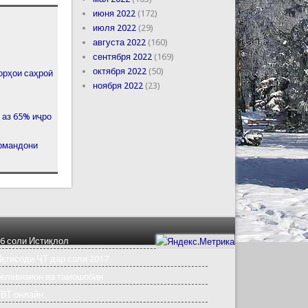
июня 2022
(172)
июля 2022
(29)
августа 2022
(160)
сентября 2022
(169)
октября 2022
(50)
орҳои саҳроӣ
ноября 2022
(23)
 аз 65% иҷро
ормандони
6 соли Истиқлол
қтисоди ҶТ дар соли 2017
елевизион ва тамошобин
ТВТ онлайн