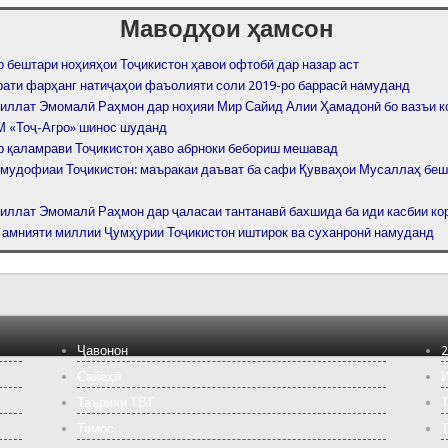
Маводҳои ҳамсон
р бештари ноҳияҳои Тоҷикистон ҳавои офтобӣ дар назар аст
рати фарҳанг натиҷаҳои фаъолияти соли 2019-ро баррасӣ намуданд
иллат Эмомалӣ Раҳмон дар ноҳияи Мир Сайид Алии Ҳамадонӣ бо вазъи к
 «Тоҷ-Агро» шинос шуданд
р қаламрави Тоҷикистон ҳаво абрноки бебориш мешавад
 мудофиаи Тоҷикистон: маъракаи даъват ба сафи Қувваҳои Мусаллаҳ беш
иллат Эмомалӣ Раҳмон дар ҷаласаи тантанавӣ бахшида ба иди касбии к
 амнияти миллии Ҷумҳурии Тоҷикистон иштирок ва суханронӣ намуданд
Ҷавонон
2
Сайёҳӣ
И
Таърихи ТВТ
Т
Тамос