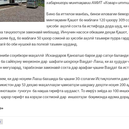
хабарнигори минтақавии АМИТ «Ховар» иттил
Бино ба иттилои манбаъ, бинои иловагии бемо
минтақавии Қашот бо маблағи 120 ҳазору 309 с
ҳисоби аҳолӣ сохта ба истифода дода шуд, ки 
 ва таҷҳизотҳои замонавӣ мебошад. Инчунин насоси обкашии деҳаи Қашот,
оям буд, бо маблағи 50 ҳазор сомонӣ аз ҳисоби аҳолӣ таъмири пурра гард
агӣ бо оби нушокӣ ва полезӣ таъмин шуданд.
ҷониби соҳибкори маҳаллӣ Искандаров Қаноатшо барои дар сатҳи баланди
 ба сайёҳону меҳмонон дар шафати шоҳроҳи Ваҳдат-Лахш, ки аз ҳудуди 
н мегузарад, тарабхонаи замонавӣ сохта дар арафаи ҷашни Ваҳдат ба ис
ем, ки дар ноҳияи Лахш бахшида ба ҷашни 30-солагии Истиқлолияти дав
икистон дар 53 деҳаю маҳаллаҳои ҷамоатҳои шаҳраку деҳоти ноҳия 200 а
иноташон гуногун ба нақша гирифта шудааст. То имрӯз зиёда аз 100 инш
 қарор гирифт ва корҳои сохтмонӣ дар иншоотҳои боқимонда идома дора
р»
р