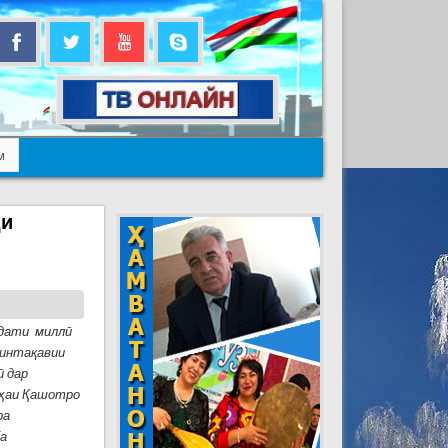
м
ди
ҳдати миллӣ
минтақавии
ӣ дар
еҳаи Қашотро
ра
ба