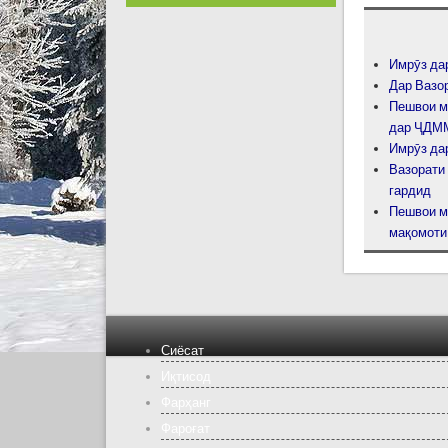
Имрӯз да
Дар Вазо
Пешвои м
дар ҶДММ
Имрӯз да
Вазорати
гардид
Пешвои м
мақомоти
Сиёсат
Иқтисод
Фарҳанг
Фароғат