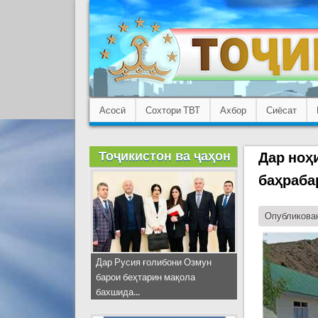
Асосӣ
Сохтори ТВТ
Ахбор
Сиёсат
Тоҷикистон ва ҷаҳон
Дар ноҳ
баҳраба
Опубликован
Дар Русия ғолибони Озмун
барои беҳтарин мақола
бахшида...