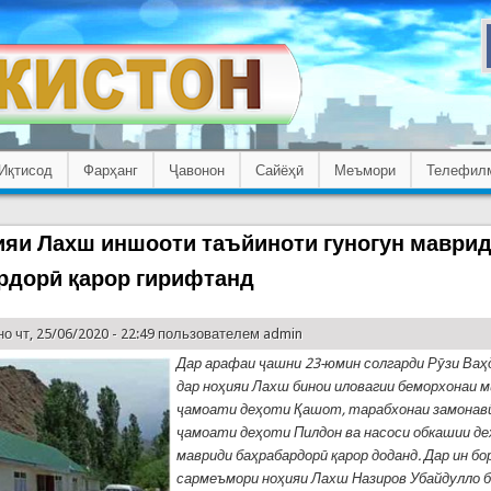
Иқтисод
Фарҳанг
Ҷавонон
Сайёҳӣ
Меъмори
Телефил
ияи Лахш иншооти таъйиноти гуногун маври
рдорӣ қарор гирифтанд
о чт, 25/06/2020 - 22:49 пользователем
admin
Дар арафаи ҷашни 23-юмин солгарди Рӯзи Ва
дар ноҳияи Лахш бинои иловагии беморхонаи 
ҷамоати деҳоти Қашот, тарабхонаи замонав
ҷамоати деҳоти Пилдон ва насоси обкашии д
мавриди баҳрабардорӣ қарор доданд. Дар ин бо
сармеъмори ноҳияи Лахш Назиров Убайдулло 