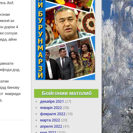
оъ дод.
рхонаи
омонӣ аз
он дорои 4
 ки солҳои
ида, айни
ҷамоати
тифода дод.
латии
дад бинову
Бойгонии матолиб
оот мавриди
д.
декабря 2021
(27)
января 2022
(38)
февраля 2022
(16)
марта 2022
(20)
апреля 2022
(41)
мая 2022
(103)