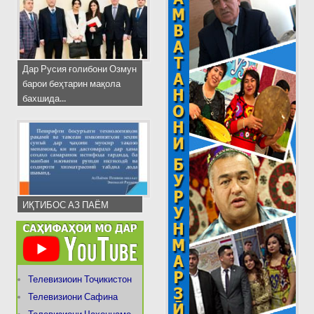
Дар Русия ғолибони Озмун
барои беҳтарин мақола
бахшида...
ИҚТИБОС АЗ ПАЁМ
Телевизиоин Тоҷикистон
Телевизиони Сафина