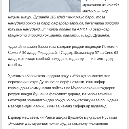
мушкилот аз ҷониби
масъулини чор
ноҳияи шаҳри Душанбе 205 адад техникаҳо барои тоза
намудани роҳҳо аз барф сафарбар гардида, бехатарии роҳҳоро
таъмин намуданд, иттилоъ доданд ба АМИТ «Ховар» дар
Мақомоти иҷроияи ҳокимияти давлатии шаҳри Душанбе.
«Дар айни замон барои тоза кардани роҳҳои ноҳияҳои Исмоили
Сомонӣ 36 адад, Фирадвасӣ, 47 адад, Шоҳмансур 57 ва Сино 65
адад техникаҳо корбарӣ намуда истодаанд», — иттилоъ дод
манбаъ.
Ҳамзамон барои тоза кардани роҳу хиёбонҳо ва мавзеъҳои
сераҳолии шаҳри Душанбе аз барф наздики 3500 нафар
кормандони коммуналии пойтахт ва Муассисаҳои нигоҳдории
роҳҳои шаҳри Душанбе фаъолият доранд, ки барои таъмини
бехатарии ронандагон дар роҳҳо бо роҳи тозакунӣ ва пошидани
маводи зидди лағжиш (қум ва намак) сафарбар шудаанд.
Ёдовар мешавем, ки Раиси шаҳри Душанбе муҳтарам Рустами
Эмомалӣ дар муроҷиатномаи худ аз сокинону меҳмонони