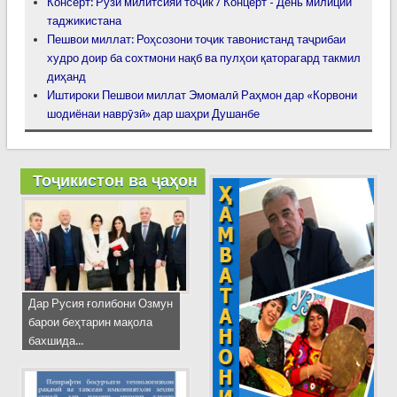
Консерт: Рӯзи милитсияи тоҷик / Концерт - День милиции
таджикистана
Пешвои миллат: Роҳсозони тоҷик тавонистанд таҷрибаи
худро доир ба сохтмони нақб ва пулҳои қаторагард такмил
диҳанд
Иштироки Пешвои миллат Эмомалӣ Раҳмон дар «Корвони
шодиёнаи наврӯзӣ» дар шаҳри Душанбе
Тоҷикистон ва ҷаҳон
Дар Русия ғолибони Озмун
барои беҳтарин мақола
бахшида...