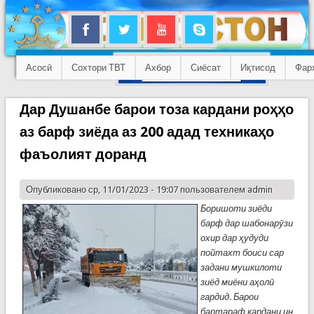
Асосӣ
Сохтори ТВТ
Ахбор
Сиёсат
Иқтисод
Фар
Дар Душанбе барои тоза кардани роҳҳо
аз барф зиёда аз 200 адад техникаҳо
фаъолият доранд
Опубликовано ср, 11/01/2023 - 19:07 пользователем
admin
Боришоти зиёди
барф дар шабонарӯзи
охир дар ҳудуди
пойтахт боиси сар
задани мушкилоти
зиёд миёни аҳолӣ
гардид. Барои
бартараф кардани ин