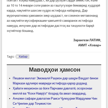
пойтахт хоҳиш намудааст, ки дар рӯзҳои сарди зимистон, яъне
аз 10 то 14 январи соли равон аз гаштугузори бемаврид худдорӣ
карда, нақлиёти шахсии худро истифода набаранд. Дар
муроҷиатнома ҳамзамон зикр шудааст, ки сокинон метавонанд
аз нақлиёти мусофиркашии ҷамъиятӣ самаранок истифода
намуда, инчунин дар истифодаи дастгоҳ ва таҷҳизоти барқӣ
эҳтиёткор бошанд.
Зарангези ЛАТИФ,
АМИТ «Ховар»
Tags:
Хабар
Маводҳои ҳамсон
Пешвои миллат Эмомалӣ Раҳмон дар шаҳри Ваҳдат бинои
Маркази адлияро мавриди истифода қарор доданд
Ҳайати меҳмонон аз боғи Парчами давлатӣ, осорхонаи
миллӣ ва “Кохи Наврӯз” боздид ба амал оварданд.
Анҷоми сафари давлатии Раиси Ҷумҳурии Мардумии Чин
Си Ҷинпин дар Тоҷикистон