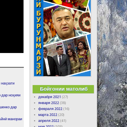
 наҳзати
Бойгонии матолиб
 дар ноҳияи
декабря 2021
(27)
января 2022
(38)
шенко дар
февраля 2022
(16)
марта 2022
(20)
йнӣ манораи
апреля 2022
(41)
мая 2022
(103)