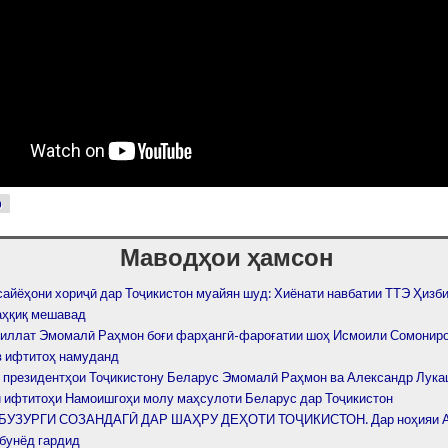
р
Маводҳои ҳамсон
сайёҳони хориҷӣ дар Тоҷикистон муайян шуд: Хиёнати навбатии ТТЭ Ҳизби
аҳқиқ мешавад
иллат Эмомалӣ Раҳмон боғи фарҳангӣ-фароғатии шоҳ Исмоили Сомониро
 ифтитоҳ намуданд
 президентҳои Тоҷикистону Беларус Эмомалӣ Раҳмон ва Александр Лука
 ифтитоҳи Намоишгоҳи молу маҳсулоти Беларус дар Тоҷикистон
БУЗУРГИ СОЗАНДАГӢ ДАР ШАҲРУ ДЕҲОТИ ТОҶИКИСТОН. Дар ноҳияи А
 бунёд гардид