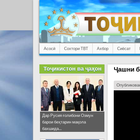
Асосӣ
Сохтори ТВТ
Ахбор
Сиёсат
Тоҷикистон ва ҷаҳон
Ҷашни б
Опубликован
Дар Русия ғолибони Озмун
барои беҳтарин мақола
бахшида...