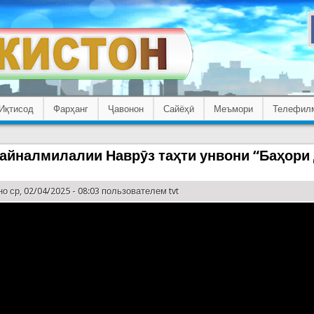
Иқтисод
Фарҳанг
Ҷавонон
Сайёҳӣ
Меъмори
Телефил
айналмилалии Наврӯз таҳти унвони “Баҳори 
о ср, 02/04/2025 - 08:03 пользователем
tvt