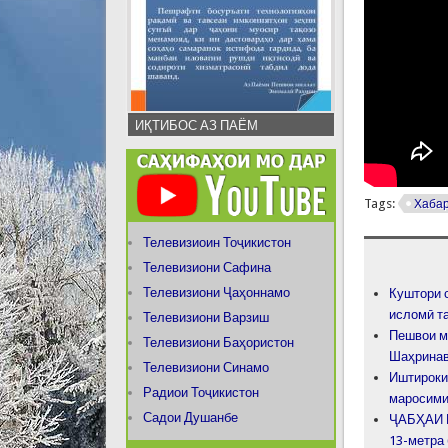
ИҚТИБОС АЗ ПАЁМ
Tags:
Хаба
Телевизиоин Тоҷикистон
Телевизиони Сафина
Телевизиони Ҷаҳоннамо
Куштори 
исломӣ т
Телевизиони Варзиш
Пешвои м
Телевизиони Баҳористон
Шаҳринав
Телевизиони Синамо
Иштироки
Радиои Тоҷикистон
маросими
Садои Душанбе
ҶАБҲАИ 
13-метра