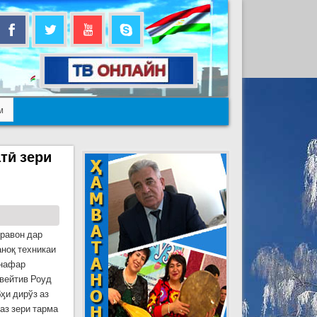
м
тӣ зери
равон дар
ноқ техникаи
 нафар
вейтив Роуд
ӽи дирўз аз
аз зери тарма