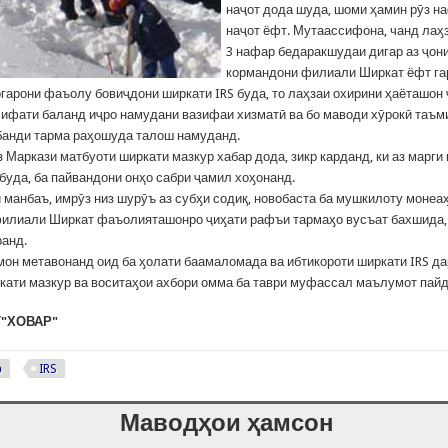
наҷот дода шуда, шоми ҳамин рӯз н
наҷот ёфт. Мутаассифона, чанд лаӽ
3 нафар бедаракшудаи дигар аз ҷон
кормандони филиали Ширкат ёфт га
гарони фаъолу бовиҷдони ширкати IRS буда, то лаҳзаи охирини ҳаёташон 
 сифати баланд иҷро намудани вазифаи хизматӣ ва бо маводи хӯрокӣ таъ
банди тарма раӽошуда талош намуданд.
з Маркази матбуоти ширкати мазкур хабар дода, зикр карданд, ки аз марг
буда, ба пайвандони онҳо сабри ҷамил хоӽонанд.
и манбаъ, имрӯз низ шурӯъ аз субӽи содиқ, новобаста ба мушкилоту монеа
илиали Ширкат фаъолияташонро ҷиӽати рафъи тармаӽо вусъат бахшида, 
анд.
он метавонанд оид ба ӽолати баамаломада ва ибтикороти ширкати IRS д
ати мазкур ва воситаӽои ахбори омма ба таври муфассал маълумот пайд
Т"ХОВАР"
р
IRS
Маводҳои ҳамсон