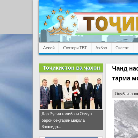
Асосӣ
Сохтори ТВТ
Ахбор
Сиёсат
Тоҷикистон ва ҷаҳон
Чанд на
тарма м
Опубликован
Дар Русия ғолибони Озмун
барои беҳтарин мақола
бахшида...