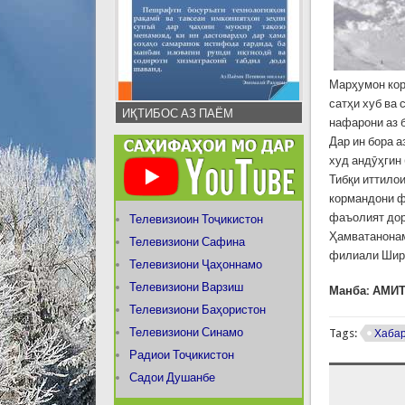
Марӽумон кор
сатҳи хуб ва
ИҚТИБОС АЗ ПАЁМ
нафарони аз 
Дар ин бора а
худ андӯӽгин 
Тибқи иттило
кормандони ф
фаъолият дор
Телевизиоин Тоҷикистон
Ҳамватанонам
Телевизиони Сафина
филиали Ширк
Телевизиони Ҷаҳоннамо
Телевизиони Варзиш
Манба: АМИ
Телевизиони Баҳористон
Телевизиони Синамо
Tags:
Хаба
Радиои Тоҷикистон
Садои Душанбе