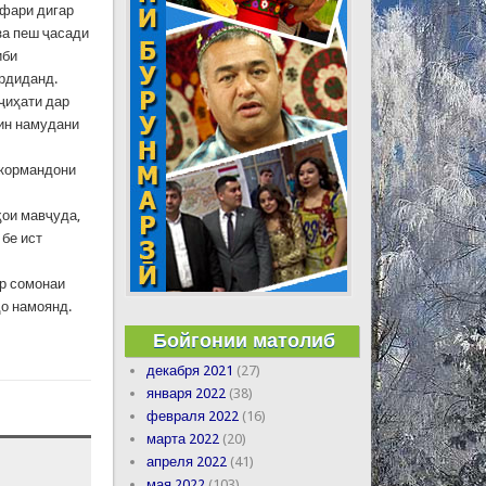
афари дигар
за пеш ҷасади
иби
рдиданд.
ҷиҳати дар
мин намудани
и кормандони
ӽои мавҷуда,
бе ист
ар сомонаи
о намоянд.
Бойгонии матолиб
декабря 2021
(27)
января 2022
(38)
февраля 2022
(16)
марта 2022
(20)
апреля 2022
(41)
мая 2022
(103)