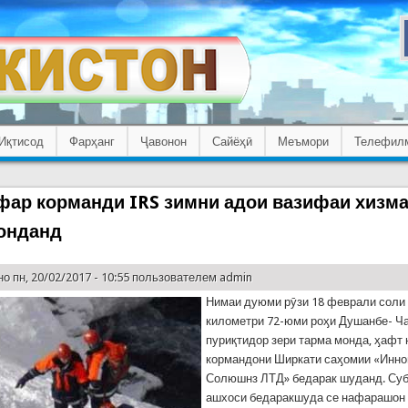
Иқтисод
Фарҳанг
Ҷавонон
Сайёҳӣ
Меъмори
Телефил
фар корманди IRS зимни адои вазифаи хизма
онданд
о пн, 20/02/2017 - 10:55 пользователем
admin
Нимаи дуюми рӯзи 18 феврали соли 
километри 72-юми роӽи Душанбе- Ча
пуриқтидор зери тарма монда, ӽафт
кормандони Ширкати саӽомии «Инно
Солюшнз ЛТД» бедарак шуданд. Суб
ашхоси бедаракшуда се нафарашон 