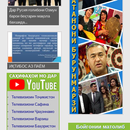
Дар Русия ғолибони Озмун
барои беҳтарин мақола
бахшида...
ИҚТИБОС АЗ ПАЁМ
Телевизиоин Тоҷикистон
Телевизиони Сафина
Телевизиони Ҷаҳоннамо
Телевизиони Варзиш
Бойгонии матолиб
Телевизиони Баҳористон