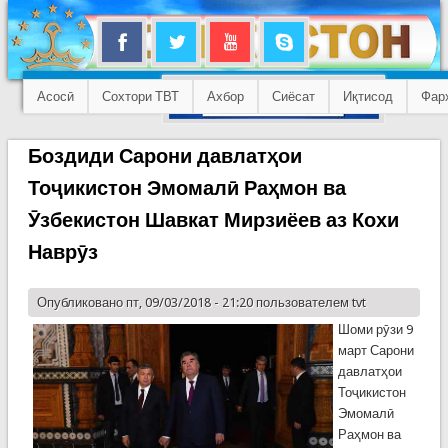
Асосӣ
Сохтори ТВТ
Ахбор
Сиёсат
Иқтисод
Фар
Боздиди Сарони давлатҳои
Тоҷикистон Эмомалӣ Раҳмон ва
Ӯзбекистон Шавкат Мирзиёев аз Кохи
Наврӯз
Опубликовано пт, 09/03/2018 - 21:20 пользователем
tvt
Шоми рӯзи 9
март Сарони
давлатҳои
Тоҷикистон
Эмомалӣ
Раҳмон ва