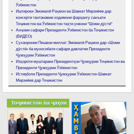
Ӯзбекистон
Иштироки Эмомалӣ Раҳмон ва Шавкат Мирзиёев дар
консерти тантанавии ходимони фарҳангу санъати
Тоҷикистон ва Ӯзбекистон таҳти унвони “Шоми дӯстӣ”
Анҷоми сафари Президенти Ӯзбекистон ба Тоҷикистон
(ВИДЕО)
Суханронии Пешвои миллат Эмомалӣ Раҳмон дар «Шоми
дӯстӣ» ба муносибати сафари давлатии Президенти
Ҷумҳурии Ӯзбекистон
Изҳороти муштараки Президентҳои Ҷумҳурии Тоҷикистон ва
Президенти Ҷумҳурии Ӯзбекистон
Истиқболи Президенти Ҷумҳурии Ӯзбекистон Шавкат
Мирзиёев дар Тоҷикистон
Тоҷикистон ва ҷаҳон