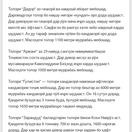
Толори “Дидор” аз гаҷкорӣ ва наққошӣ иборат мебошад.
Даромадгоҳи толор бо нақшу нигори «кундал» оро дода шудааст.
Дар деворҳои он гаҷкорӣ дар рӯи оина иҷро шуда, нақшу нигори
миллӣ акс ёфтааст. Сақфи он бо рангҳо хеле зебо наққошӣ карда
шудааст. Аз ду тараф зинапояи чӯбин бо кандакорӣ оро дода
шудааст. Масоҳати толор 1100 метри муррабаъ мебошад.
Толори “Аржанг” аз 29 намуд сангҳои нимқимматбаҳои
Тоҷикистон сохта шудааст. Дар девор аксҳо аз рӯи
мусаввараҳои Камолиддини Беҳзод иҷро карда шудааст.
Масоҳати толор 1000 метри муррабаъ мебошад.
Толори “Гулистон” — толори кандакорӣ намоиши ифтихори
кандакории тоҷик мебошад. Дар ин толор бештар аз 6000 метри
муррабаъ кандакорӣ дар чӯб иҷро шудааст. Он 16 сутун дорад.
Қандили бузургаш 3 тонна буда, булурӣ мебошад. Масоҳати
толор 1650 метри муррабаъро ташкил медиҳад.
Толори “Зарандуд” баландтарин толори бинои Кохи Наврӯз аст.
Қандили бузургаш 6 тоннаву 700 кг вазн дошта, 1600 чароғак
дорад. Дар ҳар як қисми девор рамзи тоҷи заррин бо ҳафт