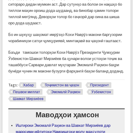
ситораро дидан мумкин аст. Дар сутунҳо ва болои он нақшҳо бо
тиллои маҳин ороиш дода шудаанд, ва бинобар ҳамин толори
тиллоӣ мегӯянд. Деворҳои толор бо гаҷкорӣ дар оина ва шиша
оро дода шудааст.
Бо ин шукуҳу шаҳомат имрӯзҳо Кохи Наврӯз макони баргузории
чорабиниҳои сатҳи ҷумҳуриявӣ, минтақавӣ ва ҷаҳонӣ гаштааст.
Баъди тамошои толорҳои Кохи Наврӯз Президенти Ҷумҳурии
Ӯзбекистон Шавкат Мирзиёев ба ҳунари волои устоҳои тоҷик ва
ташаббуси Сарвари давлат муҳтарам Эмомалӣ Раҳмон баҳри
бунёди чунин як макони бузурги фарҳангӣ баҳои баланд доданд.
Tags:
Хабар
Тоҷикистон ва ҷаҳон
Президент
Пешвои миллат
Эмомалӣ Раҳмон
Ӯзбекистон
Шавкат Мирзиёев
Маводҳои ҳамсон
Иштироки Эмомалӣ Раҳмон ва Шавкат Мирзиёев дар
маросими ифтитоҳи Намоишгоҳи молу маҳсулоти