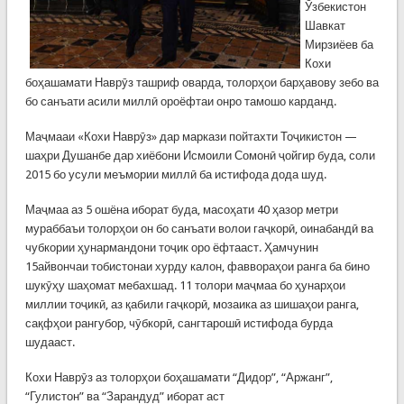
Ӯзбекистон
Шавкат
Мирзиёев ба
Кохи
боҳашамати Наврӯз ташриф оварда, толорҳои барҳавову зебо ва
бо санъати асили миллӣ ороёфтаи онро тамошо карданд.
Маҷмааи «Кохи Наврӯз» дар маркази пойтахти Тоҷикистон —
шаҳри Душанбе дар хиёбони Исмоили Сомонӣ ҷойгир буда, соли
2015 бо усули меъмории миллӣ ба истифода дода шуд.
Маҷмаа аз 5 ошёна иборат буда, масоҳати 40 ҳазор метри
мураббаъи толорҳои он бо санъати волои гаҷкорӣ, оинабандӣ ва
чубкории ҳунармандони тоҷик оро ёфтааст. Ҳамчунин
15айвончаи тобистонаи хурду калон, фаввораҳои ранга ба бино
шукӯҳу шаҳомат мебахшад. 11 толори маҷмаа бо ҳунарҳои
миллии тоҷикӣ, аз қабили гаҷкорӣ, мозаика аз шишаҳои ранга,
сақфҳои рангубор, чӯбкорӣ, сангтарошӣ истифода бурда
шудааст.
Кохи Наврӯз аз толорҳои боҳашамати “Дидор”, “Аржанг”,
“Гулистон” ва “Зарандуд” иборат аст