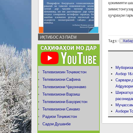
ҳокимияти ша
зимистонгузар
ҳуҷраҳои гар
ИҚТИБОС АЗ ПАЁМ
Tags:
Хаба
Мубориза
Телевизиоин Тоҷикистон
Ахбор 18.
Телевизиони Сафина
Сарвари 
Абдувори
Телевизиони Ҷаҳоннамо
Ширкатҳо
Телевизиони Варзиш
расонида
Телевизиони Баҳористон
Муҷассам
Телевизиони Синамо
Ахбори То
Радиои Тоҷикистон
Садои Душанбе