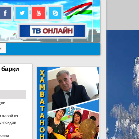
м
 барқи
ҳаи
и аловӣ аз
унгоҳҳои
роияи