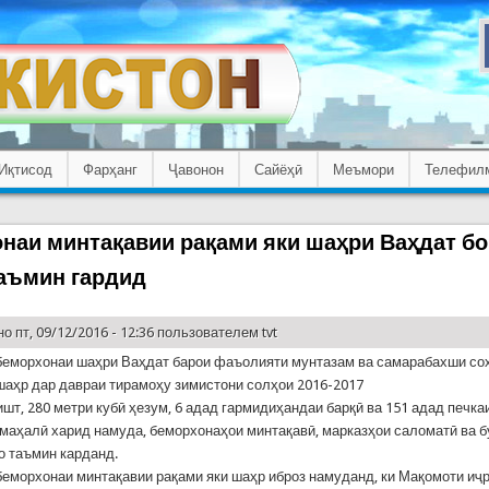
Иқтисод
Фарҳанг
Ҷавонон
Сайёҳӣ
Меъмори
Телефил
наи минтақавии рақами яки шаҳри Ваҳдат бо
аъмин гардид
о пт, 09/12/2016 - 12:36 пользователем
tvt
еморхонаи шаҳри Ваҳдат барои фаъолияти мунтазам ва самарабахши со
шаҳр дар давраи тирамоҳу зимистони солҳои 2016-2017
ишт, 280 метри кубӣ ҳезум, 6 адад гармидиҳандаи барқӣ ва 151 адад печка
 маҳалӣ харид намуда, беморхонаҳои минтақавӣ, марказҳои саломатӣ ва б
о таъмин карданд.
еморхонаи минтақавии рақами яки шаҳр иброз намуданд, ки Мақомоти иҷ