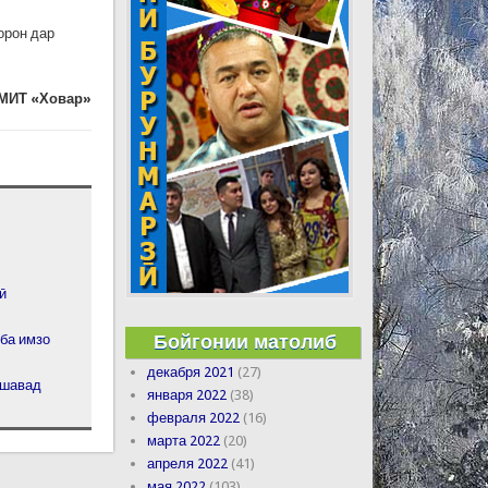
орон дар
МИТ «Ховар»
ӣ
Бойгонии матолиб
 ба имзо
декабря 2021
(27)
ешавад
января 2022
(38)
февраля 2022
(16)
марта 2022
(20)
апреля 2022
(41)
мая 2022
(103)