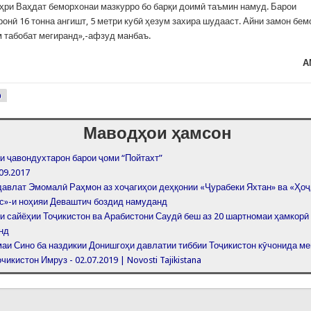
ҳри Ваҳдат беморхонаи мазкурро бо барқи доимӣ таъмин намуд. Барои
онӣ 16 тонна ангишт, 5 метри кубӣ ҳезум захира шудааст. Айни замон бем
м табобат мегиранд»,-афзуд манбаъ.
А
р
Маводҳои ҳамсон
и ҷавондухтарон барои ҷоми “Пойтахт”
09.2017
давлат Эмомалӣ Раҳмон аз хоҷагиҳои деҳқонии «Ҷурабеки Яхтан» ва «Ҳоҷ
с»-и ноҳияи Деваштич боздид намуданд
и сайёҳии Тоҷикистон ва Арабистони Саудӣ беш аз 20 шартномаи ҳамкорӣ
нд
аи Сино ба наздикии Донишгоҳи давлатии тиббии Тоҷикистон кӯчонида м
чикистон Имруз - 02.07.2019 | Novosti Tajikistana