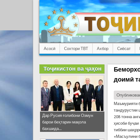
Асосӣ
Сохтори ТВТ
Ахбор
Сиёсат
Тоҷикистон ва ҷаҳон
Беморхо
доимӣ т
Опубликован
Маъмурияти б
тандурустии 
Дар Русия ғолибони Озмун
208 тонна анг
барои беҳтарин мақола
ҳисоби буҷаи
бахшида...
тиббии шаҳрр
«Масъулини б