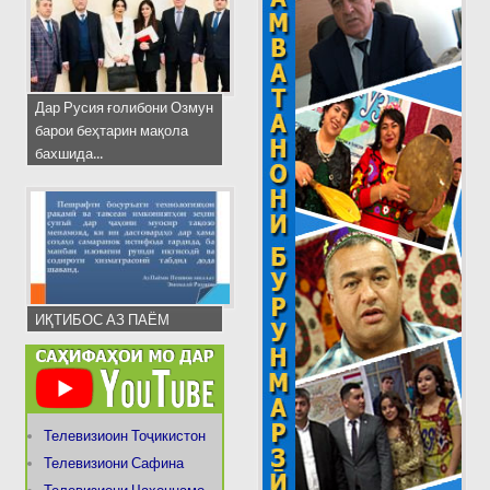
Дар Русия ғолибони Озмун
барои беҳтарин мақола
бахшида...
ИҚТИБОС АЗ ПАЁМ
Телевизиоин Тоҷикистон
Телевизиони Сафина