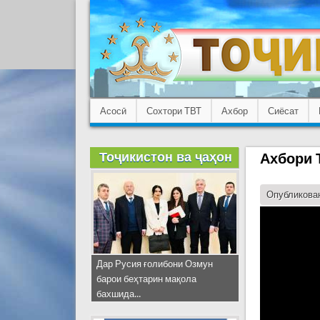
Асосӣ
Сохтори ТВТ
Ахбор
Сиёсат
Тоҷикистон ва ҷаҳон
Ахбори Т
Опубликован
Дар Русия ғолибони Озмун
барои беҳтарин мақола
бахшида...