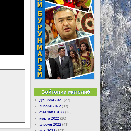
Бойгонии матолиб
декабря 2021
(27)
января 2022
(38)
февраля 2022
(16)
марта 2022
(20)
апреля 2022
(41)
мая 2022
(103)