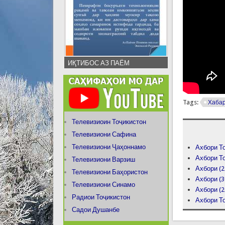
ИҚТИБОС АЗ ПАЁМ
Tags:
Хаба
Телевизиоин Тоҷикистон
Телевизиони Сафина
Телевизиони Ҷаҳоннамо
Ахбори То
Ахбори То
Телевизиони Варзиш
Ахбори (2
Телевизиони Баҳористон
Ахбори (3
Телевизиони Синамо
Ахбори (2
Радиои Тоҷикистон
Ахбори То
Садои Душанбе