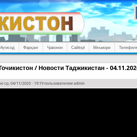
Иқтисод
Фарҳанг
Ҷавонон
Сайёҳӣ
Меъмори
Телефил
очикистон / Новости Таджикистан - 04.11.202
о ср, 04/11/2020 - 19:19 пользователем
admin