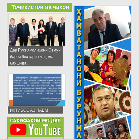
Тоҷикистон ва ҷаҳон
Дар Русия ғолибони Озмун
барои беҳтарин мақола
бахшида...
ИҚТИБОС АЗ ПАЁМ