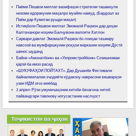
Паёми Пешвои миллат вазифаҳои стратегии ташаккули
низоми идоракунии маҳалро муайян намуд. (Бардошт аз
Паём дар Кумитаи рушди маҳал)
Истиқболи Пешвои миллат Эмомалӣ Раҳмон дар деҳаи
Калтачанори ноҳияи Балҷувони вилояти Хатлон
Сарвари давлат Эмомалӣ Раҳмон бо лоиҳаи таъмиру
навсозӣ ва мумфаршкунии роҳҳои марказии ноҳияи Дӯстӣ
шинос шуданд
Байни «Амонатбонк» ва «Узпромстройбонк» Созишномаи
қарзӣ ба имзо расид
«ШУКУФАҲОИ ПОЙТАХТ». Дар Душанбе Фестивали
байналмилалии эҷодиёти кӯдакону наврасони кишварҳои
узви ИДМ оғоз меёбад
2 апрел-Рӯзи умумиҷаҳонии китоби бачагона: китоб
пайвандгари тавонову ногусастании наслҳост
Тоҷикистон ва ҷаҳон