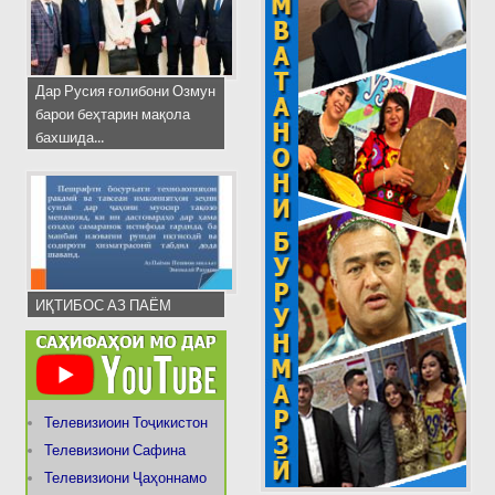
Дар Русия ғолибони Озмун
барои беҳтарин мақола
бахшида...
ИҚТИБОС АЗ ПАЁМ
Телевизиоин Тоҷикистон
Телевизиони Сафина
Телевизиони Ҷаҳоннамо