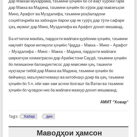
дар Маккаи мукаррама, таъмини ҳоҷиён бо се вақт хӯроки гарм
дар Макка ва Мадина, таъмини ҳоҷиён бо хӯрок дар мавзеъҳои
Мино, Арафот ва Муздалифа, таъмини роҳбаладони
соҳибтаҷриба ва забондон барои ҳар як гурӯҳ дар тӯли сафари
ҳаҷ, иқомат дар Мино, Муздалифа ва Арафот дохил мешавад.
Ба иттилои манбаъ, пардохти маблағи қурбонии ҳоҷиён, таъмини
нақлиёт барои интиқоли ҳоҷиён: Ҷидда – Макка – Мино – Арафот
– Муздалифа – Мино – Макка – Мадина, пардохти маблағи
ширкатҳои хизматрасон дар Арабистони Саудӣ, таъмини ҳоҷиён
бо пизишкони баландихтисос дар мавсими ҳаҷ, ташкили
нуқтаҳои тиббӣ дар Макка ва Мадина, таъмини ҳоҷиён бо
бейҷикҳо, маълумотномаҳо ва китобчаҳо доир ба ҳаҷ, таъмини
ҳоҷиён бо 5 л. оби зам-зам аснои бозгашт ба Ватан ва таъмини
ҳоҷиён бо ҷузвдон низ ба маблағи мазкур дохил мешаванд.
АМИТ "Ховар"
Tags:
Хабар
дин
Маводҳои ҳамсон