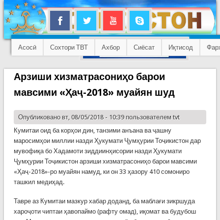
Асосӣ
Сохтори ТВТ
Ахбор
Сиёсат
Иқтисод
Фар
Арзиши хизматрасониҳо барои
мавсими «Ҳаҷ-2018» муайян шуд
Опубликовано вт, 08/05/2018 - 10:39 пользователем
tvt
Кумитаи оид ба корҳои дин, танзими анъана ва ҷашну
маросимҳои миллии назди Ҳукумати Ҷумҳурии Тоҷикистон дар
мувофиқа бо Хадамоти зиддиинҳисории назди Ҳукумати
Ҷумҳурии Тоҷикистон арзиши хизматрасониҳо барои мавсими
«Ҳаҷ-2018»-ро муайян намуд, ки он 33 ҳазору 410 сомониро
ташкил медиҳад.
Тавре аз Кумитаи мазкур хабар доданд, ба маблағи зикршуда
хароҷоти чиптаи ҳавопаймо (рафту омад), иқомат ва будубош