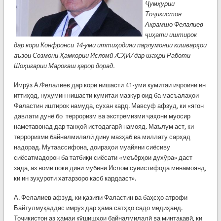
Ҷумҳурии
Тоҷикистон
Акрамшо Фелалиев
ҷиҳати иштирок
дар кори Конфронси 14-уми иттиҳодияи парлумонии кишварҳои
аъзои Созмони Ҳамкории Исломӣ /СҲИ/ дар шаҳри Работи
Шоҳигарии Марокаш
қарор дорад.
Имрӯз А.Фелалиев дар кори нишасти 41-уми кумитаи иҷроияи ин
иттиҳод, нуҳумин нишасти кумитаи мазкур оид ба масъалаҳои
Фаластин иштирок намуда, сухан кард. Мавсуф афзуд, ки «ягон
давлати дунё бо терроризм ва экстремизми ҷаҳони муосир
наметавонад дар танҳоӣ истодагарӣ намояд. Маълум аст, ки
терроризми байналмилалӣ дину мазҳаб ва миллату сарҳад
надорад. Мутаассифона, доираҳои муайяни сиёсиву
сиёсатмадорон ба татбиқи сиёсати «меъёрҳои духӯра» даст
зада, аз номи поки дини мубини Ислом суиистифода менамоянд,
ки ин зуҳуроти хатарзоро касб кардааст».
А. Фелалиев афзуд, ки қазияи Фаластин ва баҳсҳо атрофи
Байтулмуқаддас имрӯз дар ҳама сатҳҳо садо медиҳанд.
Тоҷикистон аз ҳамаи кӯшишҳои байналмилалӣ ва минтақавӣ, ки