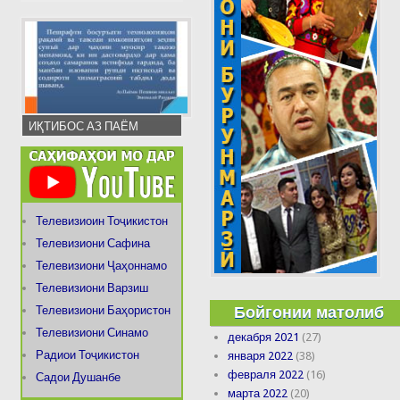
ИҚТИБОС АЗ ПАЁМ
Телевизиоин Тоҷикистон
Телевизиони Сафина
Телевизиони Ҷаҳоннамо
Телевизиони Варзиш
Бойгонии матолиб
Телевизиони Баҳористон
Телевизиони Синамо
декабря 2021
(27)
Радиои Тоҷикистон
января 2022
(38)
февраля 2022
(16)
Садои Душанбе
марта 2022
(20)