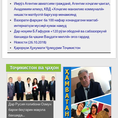
Имрӯз Агентии авиатсияи гражданӣ, Агентии хоҷагии ҷангал,
Академияи илмҳо, КВД «Хоҷагию манзилию коммуналӣ»
нишасти матбуотӣ баргузор менамоянд
Вазорати фарҳанг ба 100 нафар хонандагони мактаб-
интернатҳои мусиқӣ кумак намуд
Дар ноҳияи Б.Ғафуров «120 рӯзи ободонӣ ва сабзазоркунӣ
бахшида ба ҷашни Ваҳдати миллӣ» оғоз гардид
Новости (26.10.2018)
Қарорҳои Ҳукумати Ҷумҳурии Тоҷикистон
Тоҷикистон ва ҷаҳон
Дар Русия ғолибони Озмун
барои беҳтарин мақола
бахшида...