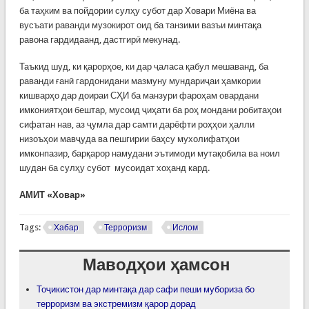
ба таҳким ва пойдории сулҳу субот дар Ховари Миёна ва
вусъати раванди музокирот оид ба танзими вазъи минтақа
равона гардидаанд, дастгирӣ мекунад.
Таъкид шуд, ки қарорҳое, ки дар ҷаласа қабул мешаванд, ба
раванди ғанӣ гардонидани мазмуну мундариҷаи ҳамкории
кишварҳо дар доираи СҲИ ба манзури фароҳам овардани
имкониятҳои бештар, мусоид ҷиҳати ба роҳ мондани робитаҳои
сифатан нав, аз ҷумла дар самти дарёфти роҳҳои ҳалли
низоъҳои мавҷуда ва пешгирии баҳсу мухолифатҳои
имконпазир, барқарор намудани эътимоди мутақобила ва ноил
шудан ба сулҳу субот мусоидат хоҳанд кард.
АМИТ «Ховар»
Tags:
Хабар
Терроризм
Ислом
Маводҳои ҳамсон
Тоҷикистон дар минтақа дар сафи пеши мубориза бо
терроризм ва экстремизм қарор дорад