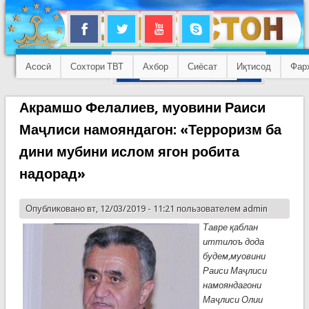
Асосӣ
Сохтори ТВТ
Ахбор
Сиёсат
Иқтисод
Фар
Акрамшо Фелалиев, муовини Раиси
Маҷлиси намояндагон: «Терроризм ба
дини мубини ислом ягон робита
надорад»
Опубликовано вт, 12/03/2019 - 11:21 пользователем
admin
Тавре
қаблан
иттилоъ дода
будем,
муовини
Раиси Маҷлиси
намояндагони
Маҷлиси Олии