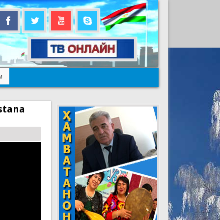
м
istana