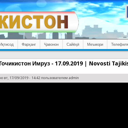
Иқтисод
Фарҳанг
Ҷавонон
Сайёҳӣ
Меъмори
Телефил
очикистон Имруз - 17.09.2019 | Novosti Tajik
о вт, 17/09/2019 - 14:42 пользователем
admin