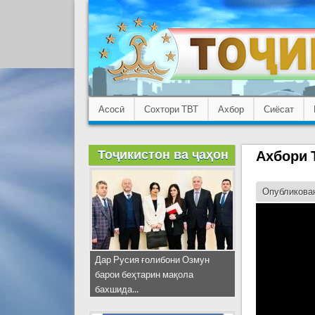
Асосӣ
Сохтори ТВТ
Ахбор
Сиёсат
Тоҷикистон ва ҷаҳон
Ахбори Т
Опубликован
Дар Русия ғолибони Озмун
барои беҳтарин мақола
бахшида...