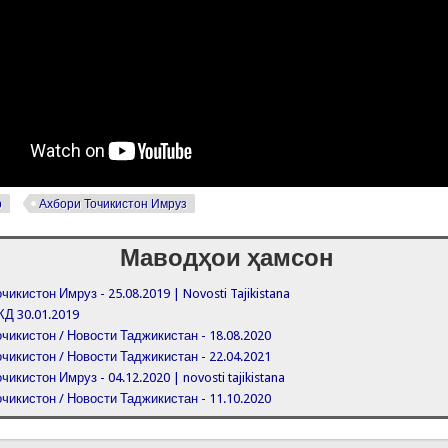
р
Ахбори Точикистон Имруз
Маводҳои ҳамсон
чикистон Имруз - 25.08.2019 | Novosti Tajikistana
КД 30.01.2019
чикистон / Новости Таджикистан - 18.08.2020
чикистон / Новости Таджикистан - 22.04.2021
чикистон Имруз - 04.12.2020 | novosti tajikistana
чикистон / Новости Таджикистан - 11.10.2020