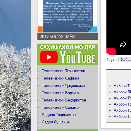
ИҚТИБОС АЗ ПАЁМ
Tags:
Хаба
Телевизиоин Тоҷикистон
Телевизиони Сафина
Телевизиони Ҷаҳоннамо
Ахбори То
Ахбори В
Телевизиони Варзиш
Ахбори То
Телевизиони Баҳористон
Ахбори То
Телевизиони Синамо
Ахбори То
Радиои Тоҷикистон
Ахбори То
Садои Душанбе