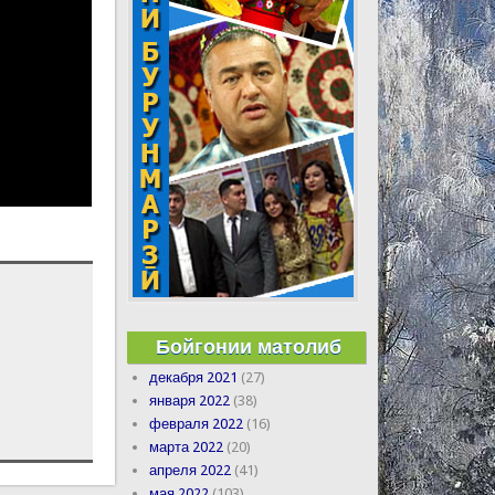
Бойгонии матолиб
декабря 2021
(27)
января 2022
(38)
февраля 2022
(16)
марта 2022
(20)
апреля 2022
(41)
мая 2022
(103)