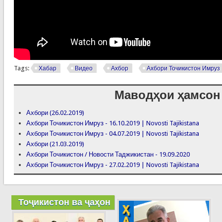
Tags:
Хабар
Видео
Ахбор
Ахбори Точикистон Имруз
Маводҳои ҳамсон
Ахбори (26.02.2019)
Ахбори Точикистон Имруз - 16.10.2019 | Novosti Tajikistana
Ахбори Точикистон Имруз - 04.07.2019 | Novosti Tajikistana
Ахбори (21.03.2019)
Ахбори Точикистон / Новости Таджикистан - 19.09.2020
Ахбори Точикистон Имруз - 27.02.2019 | Novosti Tajikistana
Тоҷикистон ва ҷаҳон