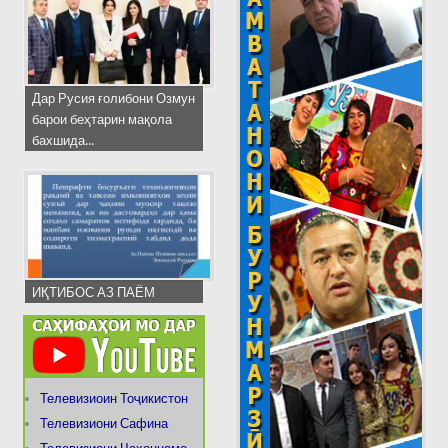
Дар Русия ғолибони Озмун
барои беҳтарин мақола
бахшида...
ИҚТИБОС АЗ ПАЁМ
Телевизиоин Тоҷикистон
Телевизиони Сафина