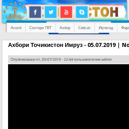
Асосӣ
Сохтори ТВТ
Ахбор
Сиёсат
Иқтисод
Фар
Ахбори Точикистон Имруз - 05.07.2019 | No
Опубликовано пт, 05/07/2019 - 22:44 пользователем
admin