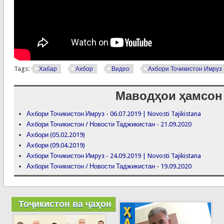
Tags:
Хабар
Ахбор
Видео
Ахбори Точикистон Имруз
Маводҳои ҳамсон
Ахбори Точикистон Имруз - 06.07.2019 | Novosti Tajikistana
Ахбори Точикистон / Новости Таджикистан - 21.09.2020
Ахбори (05.02.2019)
Ахбори (09.04.2019)
Ахбори Точикистон Имруз - 24.09.2019 | Novosti Tajikistana
Ахбори Точикистон / Новости Таджикистан - 19.09.2020
Тоҷикистон ва ҷаҳон