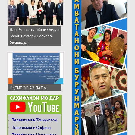
Дар Русия ғолибони Озмун
барои беҳтарин мақола
бахшида...
ИҚТИБОС АЗ ПАЁМ
Телевизиоин Тоҷикистон
Телевизиони Сафина