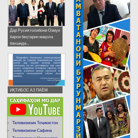
Дар Русия ғолибони Озмун
барои беҳтарин мақола
бахшида...
ИҚТИБОС АЗ ПАЁМ
Телевизиоин Тоҷикистон
Телевизиони Сафина