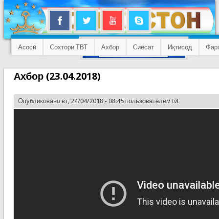
Асосӣ
Сохтори ТВТ
Ахбор
Сиёсат
Иқтисод
Фар
Ахбор (23.04.2018)
Опубликовано вт, 24/04/2018 - 08:45 пользователем
tvt