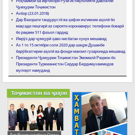
Роҳпаймоӣ ба ифтихори Рӯзи истиқлолияти давлатии
Ҷумҳурии Тоҷикистон
Ахбор (23.01.2018)
Дар Вазорати тандурустӣ ва ҳифзи иҷтимоии аҳолӣ бо
мақсади пешгирӣ аз сирояти коронавирус телефони боварӣ
бо рақами 511 фаъол гардид
Имрӯз дар ҷумҳурӣ ҳаво нисбатан хунук мешавад
Аз 1 то 15 октябри соли 2020 дар шаҳри Душанбе
барӯйхатгирии аҳолӣ ва фонди манзил гузаронида мешавад
Президенти Ҷумҳурии Тоҷикистон Эмомалӣ Раҳмон бо
Президенти Туркманистон Сердар Бердимухаммедов
мулоқот намуданд
Тоҷикистон ва ҷаҳон
Дар Русия ғолибони Озмун