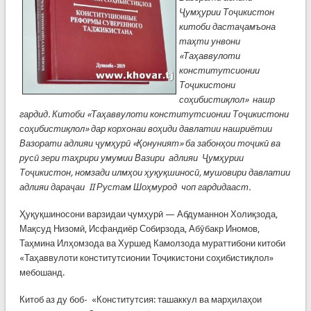
Ҷумҳурии Тоҷикистон
китоби дастаҷамъона
таҳти унвони
«Таҳаввулоти
конститутсионии
Тоҷикистони
соҳибистиқлол» нашр
гардид. Китоби «Таҳаввулоти конститутсионии Тоҷикистони
соҳибистиқлол» дар корхонаи воҳиди давлатии нашриётии
Вазорати адлияи ҷумҳурӣ «Қонуният» ба забонҳои тоҷикӣ ва
русӣ зери таҳрири умумии Вазири адлияи Ҷумҳурии
Тоҷикистон, номзади илмҳои ҳуқуқшиносӣ, мушовири давлатии
адлияи дараҷаи II Рустам Шоҳмурод чоп гардидааст.
Ҳуқуқшиносони варзидаи ҷумҳурӣ — Абдуманнон Холиқзода,
Мақсуд Низомӣ, Исфандиёр Собирзода, Абӯбакр Иномов,
Таҳмина Илҳомзода ва Хуршед Камолзода мураттибони китоби
«Таҳаввулоти конститутсионии Тоҷикистони соҳибистиқлол»
мебошанд.
Китоб аз ду боб- «Конститутсия: ташаккул ва марҳилаҳои