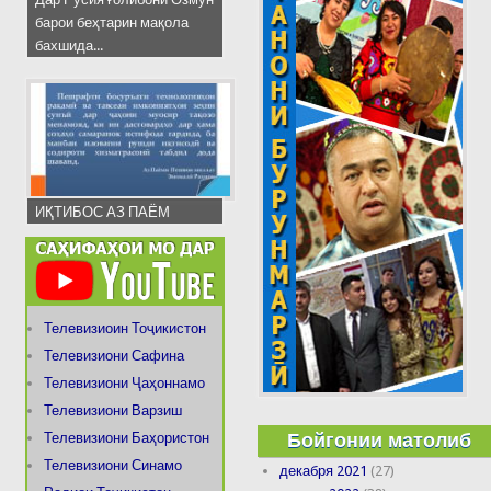
барои беҳтарин мақола
бахшида...
ИҚТИБОС АЗ ПАЁМ
Телевизиоин Тоҷикистон
Телевизиони Сафина
Телевизиони Ҷаҳоннамо
Телевизиони Варзиш
Бойгонии матолиб
Телевизиони Баҳористон
Телевизиони Синамо
декабря 2021
(27)