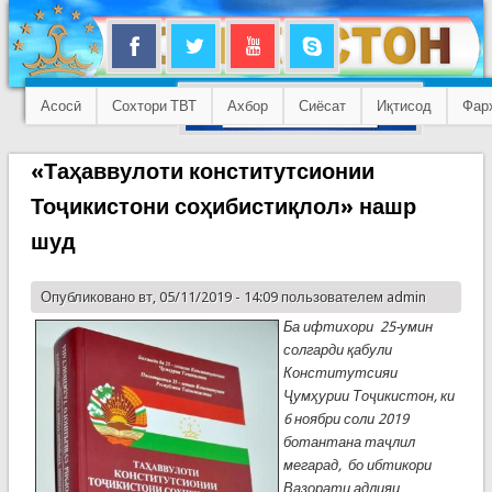
Асосӣ
Сохтори ТВТ
Ахбор
Сиёсат
Иқтисод
Фар
«Таҳаввулоти конститутсионии
Тоҷикистони соҳибистиқлол» нашр
шуд
Опубликовано вт, 05/11/2019 - 14:09 пользователем
admin
Ба ифтихори 25-умин
солгарди қабули
Конститутсияи
Ҷумҳурии Тоҷикистон, ки
6 ноябри соли 2019
ботантана таҷлил
мегарад, бо ибтикори
Вазорати адлияи