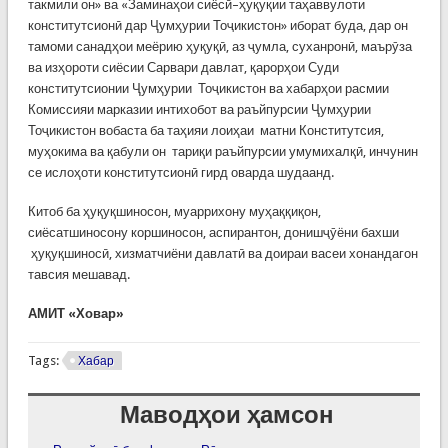
такмили он» ва «Заминаҳои сиёсӣ–ҳуқуқии таҳаввулоти
конститутсионӣ дар Ҷумҳурии Тоҷикистон» иборат буда, дар он
тамоми санадҳои меёрию ҳуқуқӣ, аз ҷумла, суханронӣ, маърӯза
ва изҳороти сиёсии Сарвари давлат, қарорҳои Суди
конститутсионии Ҷумҳурии Тоҷикистон ва хабарҳои расмии
Комиссияи марказии интихобот ва раъйпурсии Ҷумҳурии
Тоҷикистон вобаста ба таҳияи лоиҳаи матни Конститутсия,
муҳокима ва қабули он тариқи раъйпурсии умумихалқӣ, инчунин
се ислоҳоти конститутсионӣ гирд оварда шудаанд.
Китоб ба ҳуқуқшиносон, муаррихону муҳаққиқон,
сиёсатшиносону коршиносон, аспирантон, донишҷӯёни бахши
ҳуқуқшиносӣ, хизматчиёни давлатӣ ва доираи васеи хонандагон
тавсия мешавад.
АМИТ «Ховар»
Tags:
Хабар
Маводҳои ҳамсон