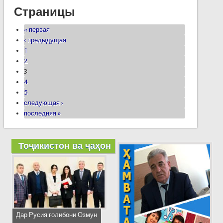
Страницы
« первая
‹ предыдущая
1
2
3
4
5
следующая ›
последняя »
Тоҷикистон ва ҷаҳон
Дар Русия ғолибони Озмун