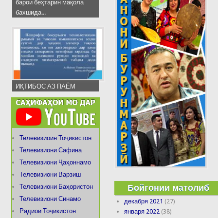
барои беҳтарин мақола
бахшида...
ИҚТИБОС АЗ ПАЁМ
Телевизиоин Тоҷикистон
Телевизиони Сафина
Телевизиони Ҷаҳоннамо
Телевизиони Варзиш
Бойгонии матолиб
Телевизиони Баҳористон
Телевизиони Синамо
декабря 2021
(27)
Радиои Тоҷикистон
января 2022
(38)