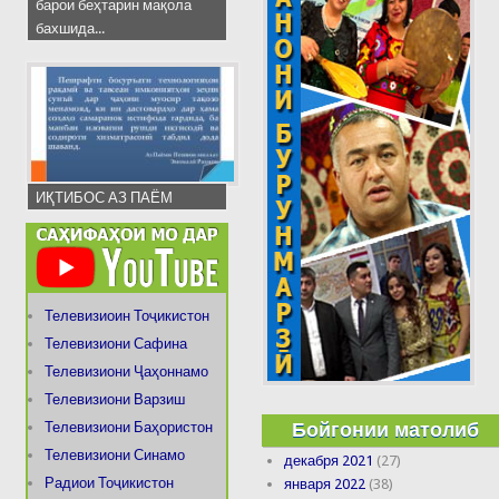
барои беҳтарин мақола
бахшида...
ИҚТИБОС АЗ ПАЁМ
Телевизиоин Тоҷикистон
Телевизиони Сафина
Телевизиони Ҷаҳоннамо
Телевизиони Варзиш
Бойгонии матолиб
Телевизиони Баҳористон
Телевизиони Синамо
декабря 2021
(27)
Радиои Тоҷикистон
января 2022
(38)