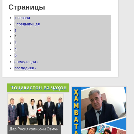
Страницы
« первая
‹ предыдущая
1
2
3
4
5
следующая ›
последняя »
Тоҷикистон ва ҷаҳон
Дар Русия ғолибони Озмун