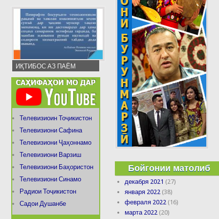
ИҚТИБОС АЗ ПАЁМ
Телевизиоин Тоҷикистон
Телевизиони Сафина
Телевизиони Ҷаҳоннамо
Телевизиони Варзиш
Бойгонии матолиб
Телевизиони Баҳористон
Телевизиони Синамо
декабря 2021
(27)
Радиои Тоҷикистон
января 2022
(38)
февраля 2022
(16)
Садои Душанбе
марта 2022
(20)