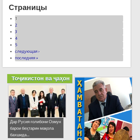
Страницы
1
2
3
4
5
следующая ›
последняя »
Тоҷикистон ва ҷаҳон
Дар Русия ғолибони Озмун
барои беҳтарин мақола
бахшида...