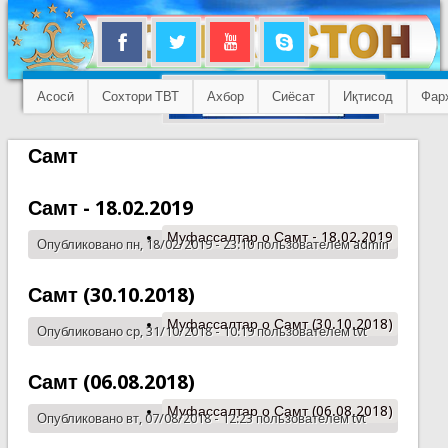
Асосӣ
Сохтори ТВТ
Ахбор
Сиёсат
Иқтисод
Фар
Самт
Самт - 18.02.2019
Муфассалтар
о Самт - 18.02.2019
Опубликовано пн, 18/02/2019 - 23:10 пользователем
admin
Самт (30.10.2018)
Муфассалтар
о Самт (30.10.2018)
Опубликовано ср, 31/10/2018 - 10:19 пользователем
tvt
Самт (06.08.2018)
Муфассалтар
о Самт (06.08.2018)
Опубликовано вт, 07/08/2018 - 12:23 пользователем
tvt