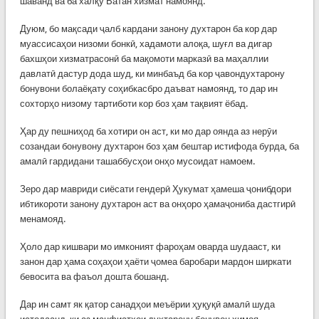
шаванд ва ба халқу Ватан хизмат намоянд.
Дуюм, бо мақсади ҷалб кардани занону духтарон ба кор дар
муассисаҳои низоми бонкӣ, хадамоти алоқа, шуғл ва дигар
бахшҳои хизматрасонӣ ба мақомоти марказӣ ва маҳаллии
давлатӣ дастур дода шуд, ки минбаъд ба кор ҷавондухтарону
бонувони болаёқату соҳибкасбро даъват намоянд, то дар ин
сохторҳо низому тартиботи кор боз ҳам тақвият ёбад.
Ҳар ду пешниҳод ба хотири он аст, ки мо дар оянда аз нерӯи
созандаи бонувону духтарон боз ҳам бештар истифода бурда, ба
амалӣ гардидани ташаббусҳои онҳо мусоидат намоем.
Зеро дар мавриди сиёсати гендерӣ Ҳукумат ҳамеша ҷонибдори
ибтикороти занону духтарон аст ва онҳоро ҳамаҷониба дастгирӣ
менамояд.
Ҳоло дар кишвари мо имконият фароҳам оварда шудааст, ки
занон дар ҳама соҳаҳои ҳаёти ҷомеа баробари мардон ширкати
бевосита ва фаъол дошта бошанд.
Дар ин самт як қатор санадҳои меъёрии ҳуқуқӣ амалӣ шуда