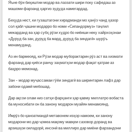
Яъне бӯи биҳиштии модар ва лаззати шири поку сафедаш аз
машоми фарзанд ҳаргиз зудуда намегардад.
Беҳуда нест, ки гузаштагони хирадманди мо ҳанӯз чанд ҳазор
сол қабл ҷашни модарро бо номи «Сипандормуз» таҷлил
мекарданд ва ҳар субҳ рӯзи худро бо ниёиши неку хайрхоҳонаи
«Дуруд ба зан, дуруд ба мард, дуруд ба зиндагӣ» шурӯъ
менамуданд.
Аз ин бармеояд, ки Рӯзи модар муборактарин рӯз аст ва хизмати
фарзанд дар қиёси ранҷу заҳматҳои модар фақат қатрае аз
баҳрро мемонад.
Зан – модар муҷассамаи гӯёи зиндагӣ ва ширинтарин лафз дар
забони одамӣ мебошад.
Дар ақсои олам низ сатҳи фарҳанги ҳар қавму миллатро вобаста
ба муносибати он ба занону модарон муайян менамоянд.
Имрӯз бо қаноатмандӣ метавонем изҳор намоем, ки занону
модарони мо дар ҷомеа мақому мавқеи сазовор доранд ва
арзишҳои оиладорӣ, инсонӣ ва миллиро дар миёни фарзандони