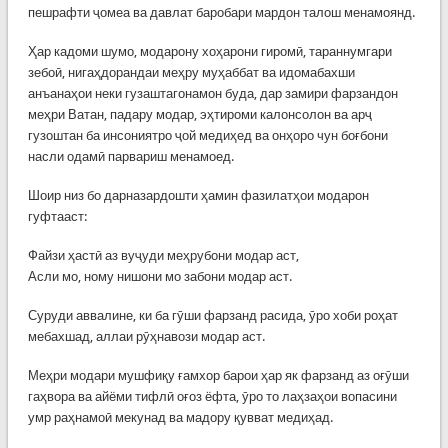
пешрафти ҷомеа ва давлат баробари мардон талош менамоянд.
Ҳар кадоми шумо, модарону хоҳарони гиромӣ, тараннумгари
зебоӣ, нигаҳдорандаи меҳру муҳаббат ва идомабахши
анъанаҳои неки гузаштагонамон буда, дар замири фарзандон
меҳри Ватан, падару модар, эҳтироми калонсолон ва арҷ
гузоштан ба инсониятро ҷой медиҳед ва онҳоро чун боғбони
насли одамӣ парвариш менамоед.
Шоир низ бо дарназардошти ҳамин фазилатҳои модарон
гуфтааст:
Файзи ҳастӣ аз вуҷуди меҳрубони модар аст,
Асли мо, ному нишони мо забони модар аст.
Суруди аввалине, ки ба гӯши фарзанд расида, ӯро хоби роҳат
мебахшад, аллаи рӯҳнавози модар аст.
Меҳри модари мушфиқу ғамхор барои ҳар як фарзанд аз оғӯши
гаҳвора ва айёми тифлӣ оғоз ёфта, ӯро то лаҳзаҳои вопасини
умр раҳнамоӣ мекунад ва мадору қувват медиҳад.