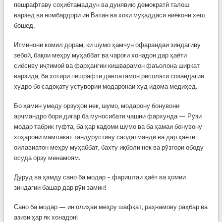
пешрафтаву соҳибтамаддун ва дунявию демократӣ талош
варзед ва номбардори ин Ватан ва хоки муқаддаси ниёкони хеш
бошед.
Итминони комил дорам, ки шумо ҳамчун офарандаи зиндагиву
зебоӣ, бақои меҳру муҳаббат ва чароғи хонадон дар ҳаёти
сиёсиву иҷтимоӣ ва фарҳангии кишварамон фаъолона ширкат
варзида, ба хотири пешрафти давлатамон рисолати созандагии
худро бо садоқату устувории модаронаи худ идома медиҳед.
Бо ҳамин умеду орзуҳои нек, шумо, модарону бонувони
арҷмандро бори дигар ба муносибати ҷашни фархунда — Рӯзи
модар табрик гуфта, ба ҳар кадоми шумо ва ба ҳамаи бонувону
хоҳарони мамлакат тандурустиву саодатмандӣ ва дар ҳаёти
оилавиатон меҳру муҳаббат, бахту иқболи нек ва рӯзгори ободу
осуда орзу менамоям.
Дуруд ва ҳамду сано ба модар – фариштаи ҳаёт ва ҳомии
зиндагии башар дар рӯи замин!
Сано ба модар — ин олиҳаи меҳру шафқат, раҳнамову раҳбар ва
азизи ҳар як хонадон!