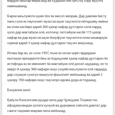
мардон бештар мерасанд ва худашон низ ҳеҷ гоҳ хору муҳтоҷ
намешаванд.
Барои маълумоти шумо боз як мисол меорам. Дар давоми бисту
панҷ соли истиқлолият муассисаҳои таҳсилоти ибтидоиву миёна
ва олии касбиро қариб 360 ҳазор нафар духтарон хатм карда,
ҳоло дар мактабҳои олӣ, коллеҷу литсейҳои касбӣ 115 ҳазор
нафар ва дар муассисаҳои бонуфузи таҳсилоти олии кишварҳои
хориҷӣ қариб 5 ҳазор нафар духтарон таҳсил мекунанд.
Илова бар ин, аз соли 1997, яъне аз оғози ҷорӣ гардидани
квотаҳои президентӣ беш аз ёздаҳуним ҳазор нафар духтарон бо
истифода аз ин имконият ба мактабҳои олӣ дохил шудаанд, ки то
имрӯз 8 ҳазору 900 нафари онҳо соҳиби маълумоти олӣ гардида,
дар соҳаҳои гуногун машғули фаъолият мебошанд ва қариб 2
ҳазору 700 нафари онҳо таҳсилро идома дода истодаанд.
Бонувони азиз!
Қабули Консепсияи рушди оила дар Ҷумҳурии Тоҷикистон
ифодакунандаи ҳолати кунунӣ ва дурнамои сиёсати давлат дар
самти таҳкими мақоми оила мебошад.