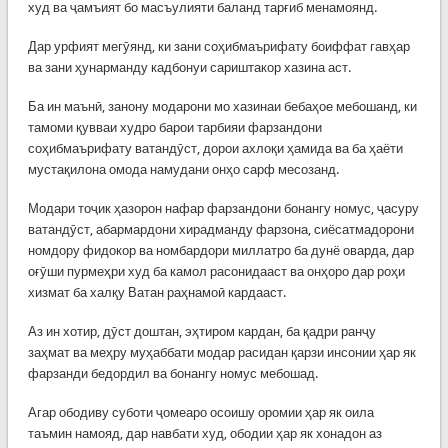
худ ва ҷамъият бо масъулияти баланд тарғиб менамоянд.
Дар урфият мегӯянд, ки зани соҳибмаърифату боиффат гавҳар
ва зани ҳунарманду кадбонуи сариштакор хазина аст.
Ба ин маънӣ, занону модарони мо хазинаи бебаҳое мебошанд, ки
тамоми қувваи худро барои тарбияи фарзандони
соҳибмаърифату ватандӯст, дорои ахлоқи ҳамида ва ба ҳаёти
мустақилона омода намудани онҳо сарф месозанд.
Модари тоҷик ҳазорон нафар фарзандони бонангу номус, ҷасуру
ватандӯст, абармардони хирадманду фарзона, сиёсатмадорони
номдору фидокор ва номбардори миллатро ба дунё оварда, дар
оғӯши пурмеҳри худ ба камол расонидааст ва онҳоро дар роҳи
хизмат ба халқу Ватан раҳнамоӣ кардааст.
Аз ин хотир, дӯст доштан, эҳтиром кардан, ба қадри ранҷу
заҳмат ва меҳру муҳаббати модар расидан қарзи инсонии ҳар як
фарзанди бедордил ва бонангу номус мебошад.
Агар ободиву суботи ҷомеаро осоишу оромии ҳар як оила
таъмин намояд, дар навбати худ, ободии ҳар як хонадон аз