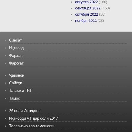
августа 2022
(160)
сентября 2022
(169)
октября 2022
(50)
ноября 2022
(23)
Сиёсат
Иқтисод
Фарҳанг
Фароғат
Ҷавонон
Сайёҳӣ
Таърихи ТВТ
Тамос
26 соли Истиқлол
Иқтисоди ҶТ дар соли 2017
Телевизион ва тамошобин