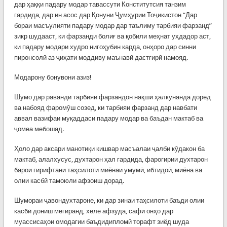
дар ҳаққи падару модар тавассути Конститутсия танзим
гардида, дар ин асос дар Қонуни Ҷумҳурии Тоҷикистон “Дар
бораи масъулияти падару модар дар таълиму тарбияи фарзанд”
зикр шудааст, ки фарзанди болиғ ва қобили меҳнат уҳдадор аст,
ки падару модари худро нигоҳубин карда, онҳоро дар синни
пиронсолӣ аз ҷиҳати моддиву маънавӣ дастгирӣ намояд.
Модарону бонувони азиз!
Шумо дар раванди тарбияи фарзандон нақши ҳалкунанда доред
ва набояд фаромӯш созед, ки тарбияи фарзанд дар навбати
аввал вазифаи муқаддаси падару модар ва баъдан мактаб ва
ҷомеа мебошад.
Ҳоло дар аксари манотиқи кишвар масъалаи ҷалби кӯдакон ба
мактаб, алалхусус, духтарон ҳал гардида, фарогирии духтарон
барои гирифтани таҳсилоти миёнаи умумӣ, ибтидоӣ, миёна ва
олии касбӣ тамоюли афзоиш дорад.
Шумораи ҷавондухтароне, ки дар зинаи таҳсилоти баъди олии
касбӣ дониш мегиранд, хеле афзуда, сафи онҳо дар
муассисаҳои омодагии баъдидипломӣ торафт зиёд шуда