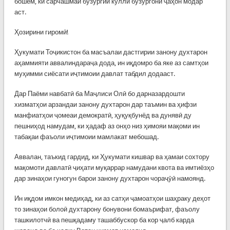
бошем, ки сарчашмаи бузургии кулли бузургони ҷаҳон модар
аст.
Ҳозирини гиромӣ!
Ҳукумати Тоҷикистон ба масъалаи дастгирии занону духтарон
аҳаммияти аввалиндараҷа дода, ин иқдомро ба яке аз самтҳои
муҳимми сиёсати иҷтимоии давлат табдил додааст.
Дар Паёми навбатӣ ба Маҷлиси Олӣ бо дарназардошти
хизматҳои арзандаи занону духтарон дар таъмин ва ҳифзи
манфиатҳои ҷомеаи демократӣ, ҳуқуқбунёд ва дунявӣ ду
пешниҳод намудам, ки ҳадаф аз онҳо низ ҳимояи мақоми ин
табақаи фаъоли иҷтимоии мамлакат мебошад.
Аввалан, таъкид гардид, ки Ҳукумати кишвар ва ҳамаи сохтору
мақомоти давлатӣ ҷиҳати муқаррар намудани квота ва имтиёзҳо
дар зинаҳои гуногун барои занону духтарон чораҷӯӣ намоянд.
Ин иқдом имкон медиҳад, ки аз сатҳи ҷамоатҳои шаҳраку деҳот
то зинаҳои болоӣ духтарону бонувони бомаърифат, фаъолу
ташкилотчӣ ва пешқадаму ташаббускор ба кор ҷалб карда