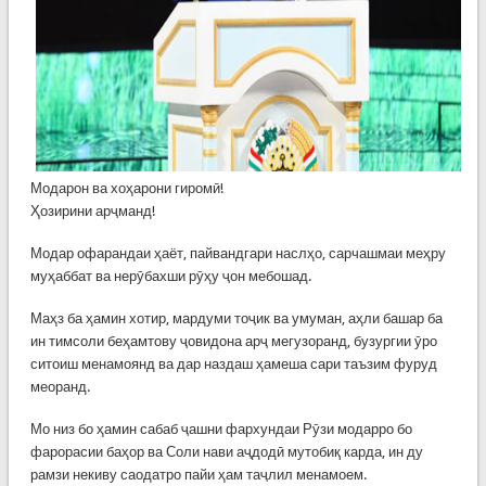
Модарон ва хоҳарони гиромӣ!
Ҳозирини арҷманд!
Модар офарандаи ҳаёт, пайвандгари наслҳо, сарчашмаи меҳру
муҳаббат ва нерӯбахши рӯҳу ҷон мебошад.
Маҳз ба ҳамин хотир, мардуми тоҷик ва умуман, аҳли башар ба
ин тимсоли беҳамтову ҷовидона арҷ мегузоранд, бузургии ӯро
ситоиш менамоянд ва дар наздаш ҳамеша сари таъзим фуруд
меоранд.
Мо низ бо ҳамин сабаб ҷашни фархундаи Рӯзи модарро бо
фарорасии баҳор ва Соли нави аҷдодӣ мутобиқ карда, ин ду
рамзи некиву саодатро пайи ҳам таҷлил менамоем.