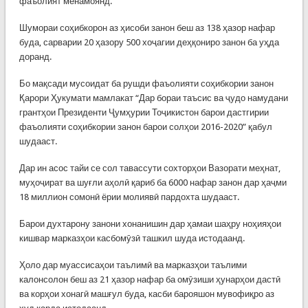
фаъолият менамоянд.
Шумораи соҳибкорон аз ҳисоби занон беш аз 138 ҳазор нафар
буда, сарварии 20 ҳазору 500 хоҷагии деҳқониро занон ба уҳда
доранд.
Бо мақсади мусоидат ба рушди фаъолияти соҳибкории занон
Қарори Ҳукумати мамлакат “Дар бораи таъсис ва ҷудо намудани
грантҳои Президенти Ҷумҳурии Тоҷикистон барои дастгирии
фаъолияти соҳибкории занон барои солҳои 2016-2020” қабул
шудааст.
Дар ин асос тайи се сол тавассути сохторҳои Вазорати меҳнат,
муҳоҷират ва шуғли аҳолӣ қариб ба 6000 нафар занон дар ҳаҷми
18 миллион сомонӣ ёрии молиявӣ пардохта шудааст.
Барои духтарону занони хонанишин дар ҳамаи шаҳру ноҳияҳои
кишвар марказҳои касбомӯзӣ ташкил шуда истодаанд.
Ҳоло дар муассисаҳои таълимӣ ва марказҳои таълими
калонсолон беш аз 21 ҳазор нафар ба омӯзиши ҳунарҳои дастӣ
ва корҳои хонагӣ машғул буда, касби барояшон мувофиқро аз