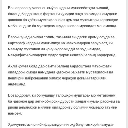
Ба наврасону ҷавонон омӯзонидани муносибатҳои оилавӣ,
баланд бардоштани фарҳанги ҳуқуқии онҳо ва омода намудани
ҷавонон ба ҳаёти мустақилона аз ҷумлаи муҳимтарин арзишҳое
мебошанд, ки ба мустаҳкам шудани оила мусоидат менамоянд.
Барои бунёди оилаи солим, таъмини зиндагии орому осуда ва
бартараф кардани мушкилиҳо ба навхонадорон зарур аст, ки
мазмуну муҳтавои ин қонунҳоро ҷиддӣ аз худ намуда,
маърифати оиладории худро ҳарчи бештар баланд бардоранд.
Аҳли ҷомеа бояд дар самти баланд бардоштани маърифати
оиладорӣ, омода намудани ҷавонон ба ҳаёти мустақилона ва
пешгирии вайроншавии оилаҳо чораҳои доимии тарбиявӣ
андешанд.
Бовар дорам, ки бо кӯшишу талошҳои муштарак мо метавонем
ба ҷавонон дар интихоби роҳи дурусти зиндагӣ кумак расонем ва
риояи анъанаҳои миллии оиладориву солимии ҷомеаро таъмин
намоем.
Ҳамчунин, аз ҷониби фарзандон нигоҳубину ғамхорӣ намудан