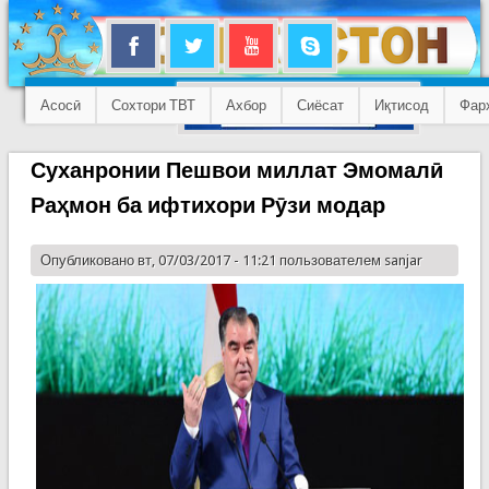
Асосӣ
Сохтори ТВТ
Ахбор
Сиёсат
Иқтисод
Фар
Суханронии Пешвои миллат Эмомалӣ
Раҳмон ба ифтихори Рӯзи модар
Опубликовано вт, 07/03/2017 - 11:21 пользователем
sanjar