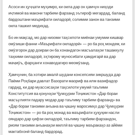
Асоси ин ҳуҷҷати муҳимро, ки оила дар он ҳамчун ниҳоди
иҷтимоӣ ва макони тарбияи фарзанд эътироф мегардад, баланд
бардоштани маърифати оиладорӣ, солимии занон ва танзими
оила ташкил медиҳад.
Бо ин мақсад, мо дар низоми таҳсилоти миёнаи умумии кишвар
омӯзиши фанни «Маърифати оиладорӣ» — ро ба роҳ мондем, ки
омӯзгорон дар доираи он ба хонандагон масъалаҳои ташаккулу
таҳкими оиладорӣ, эҳтирому муносибати ҳамдигарӣ ва дар
маҷмӯъ, фарҳанги хонаводагиро меомӯзанд.
Ҳамчунин, ба хотири амалӣ шудани консепсияи зикршуда дар
Паёми Роҳбари давлат Вазорати маориф ва илм вазифадор
гардид, ки дар муассисаҳои таҳсилоти умумӣ таълими
Конститутсия ва қонунҳои Ҷумҳурии Тоҷикистон «Дар бораи
масъулияти падару модар дар таълиму тарбияи фарзанд» ва
«Дар бораи танзими анъана ва ҷашну маросимҳо дар Ҷумҳурии
Тоҷикистон» — ро ба роҳ монад ва маърифати ҳуқуқии насли
ояндаро дар ҳифзи оиладорӣ, таълиму тарбияи фарзандон,
риояи танзими анъанаҳои миллӣ ва ҷашну маъракаҳо аз айёми
мактабхонӣ баланд бардорад.