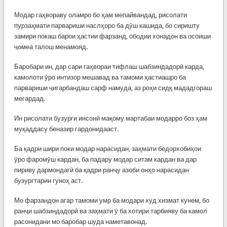
Модар гаҳвораву оламро бо ҳам мепайвандад, рисолати
пурзаҳмати парвариши наслҳоро ба дӯш кашида, бо сиришту
замири покаш барои ҳастии фарзанд, ободии хонадон ва осоиши
ҷомеа талош менамояд.
Баробари ин, дар сари гаҳвораи тифлаш шабзиндадорӣ карда,
камолоти ӯро интизор мешавад ва тамоми ҳастиашро ба
парвариши ҷигарбандаш сарф намуда, аз роҳи сидқ мададгораш
мегардад.
Ин рисолати бузурги инсонӣ мақому мартабаи модарро боз ҳам
муқаддасу беназир гардонидааст.
Ба қадри шири поки модар нарасидан, заҳмати бедорхобиҳои
ӯро фаромӯш кардан, ба падару модар ситам кардан ва дар
пириву дармондагӣ ба қадри ранҷу азоби онҳо нарасидан
бузургтарин гуноҳ аст.
Мо фарзандон агар тамоми умр ба модари худ хизмат кунем, бо
ранҷи шабзиндадорӣ ва заҳмати ӯ ба хотири тарбияву ба камол
расонидани мо баробар шуда наметавонад.