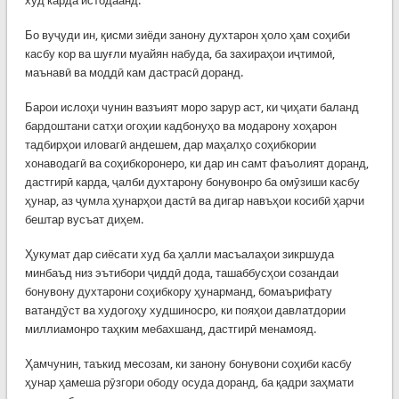
худ карда истодаанд.
Бо вуҷуди ин, қисми зиёди занону духтарон ҳоло ҳам соҳиби
касбу кор ва шуғли муайян набуда, ба захираҳои иҷтимоӣ,
маънавӣ ва моддӣ кам дастрасӣ доранд.
Барои ислоҳи чунин вазъият моро зарур аст, ки ҷиҳати баланд
бардоштани сатҳи огоҳии кадбонуҳо ва модарону хоҳарон
тадбирҳои иловагӣ андешем, дар маҳалҳо соҳибкории
хонаводагӣ ва соҳибкоронеро, ки дар ин самт фаъолият доранд,
дастгирӣ карда, ҷалби духтарону бонувонро ба омӯзиши касбу
ҳунар, аз ҷумла ҳунарҳои дастӣ ва дигар навъҳои косибӣ ҳарчи
бештар вусъат диҳем.
Ҳукумат дар сиёсати худ ба ҳалли масъалаҳои зикршуда
минбаъд низ эътибори ҷиддӣ дода, ташаббусҳои созандаи
бонувону духтарони соҳибкору ҳунарманд, бомаърифату
ватандӯст ва худогоҳу худшиносро, ки пояҳои давлатдории
миллиамонро таҳким мебахшанд, дастгирӣ менамояд.
Ҳамчунин, таъкид месозам, ки занону бонувони соҳиби касбу
ҳунар ҳамеша рӯзгори ободу осуда доранд, ба қадри заҳмати