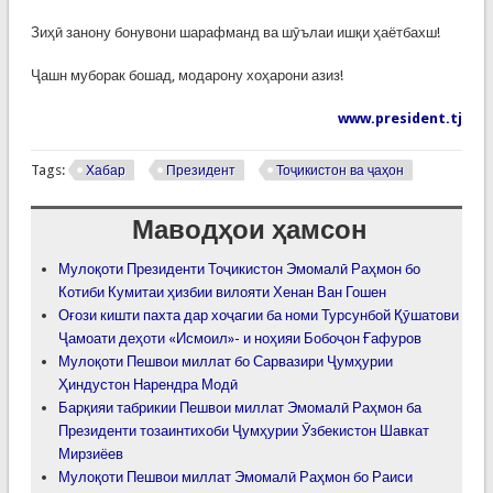
Зиҳӣ занону бонувони шарафманд ва шӯълаи ишқи ҳаётбахш!
Ҷашн муборак бошад, модарону хоҳарони азиз!
www.president.tj
Tags:
Хабар
Президент
Тоҷикистон ва ҷаҳон
Маводҳои ҳамсон
Мулоқоти Президенти Тоҷикистон Эмомалӣ Раҳмон бо
Котиби Кумитаи ҳизбии вилояти Хенан Ван Гошен
Оғози кишти пахта дар хоҷагии ба номи Турсунбой Қӯшатови
Ҷамоати деҳоти «Исмоил»- и ноҳияи Бобоҷон Ғафуров
Мулоқоти Пешвои миллат бо Сарвазири Ҷумҳурии
Ҳиндустон Нарендра Модӣ
Барқияи табрикии Пешвои миллат Эмомалӣ Раҳмон ба
Президенти тозаинтихоби Ҷумҳурии Ӯзбекистон Шавкат
Мирзиёев
Мулоқоти Пешвои миллат Эмомалӣ Раҳмон бо Раиси