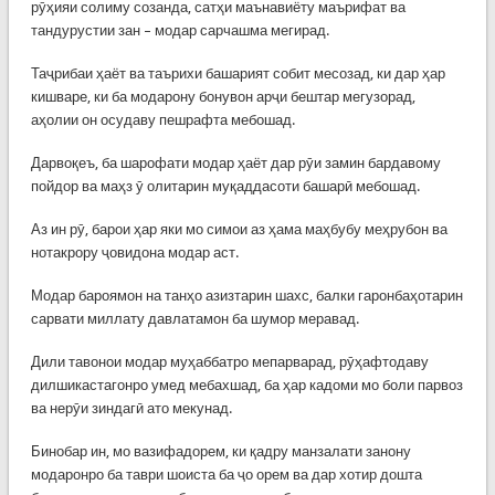
рӯҳияи солиму созанда, сатҳи маънавиёту маърифат ва
тандурустии зан – модар сарчашма мегирад.
Таҷрибаи ҳаёт ва таърихи башарият собит месозад, ки дар ҳар
кишваре, ки ба модарону бонувон арҷи бештар мегузорад,
аҳолии он осудаву пешрафта мебошад.
Дарвоқеъ, ба шарофати модар ҳаёт дар рӯи замин бардавому
пойдор ва маҳз ӯ олитарин муқаддасоти башарӣ мебошад.
Аз ин рӯ, барои ҳар яки мо симои аз ҳама маҳбубу меҳрубон ва
нотакрору ҷовидона модар аст.
Модар бароямон на танҳо азизтарин шахс, балки гаронбаҳотарин
сарвати миллату давлатамон ба шумор меравад.
Дили тавонои модар муҳаббатро мепарварад, рӯҳафтодаву
дилшикастагонро умед мебахшад, ба ҳар кадоми мо боли парвоз
ва нерӯи зиндагӣ ато мекунад.
Бинобар ин, мо вазифадорем, ки қадру манзалати занону
модаронро ба таври шоиста ба ҷо орем ва дар хотир дошта