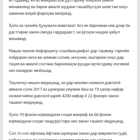
истодаанд, ки аз манфиатҳои духтарону бонувон ҳимоя
менамоянд ва барои амалӣ шудани ташаббусҳои шоистаи онҳо
заминаи воқеӣ фароҳам меоранд.
Ҳоло аз ҷониби Ҳукумати мамлакат боз як барномаи нав доир ба
дастгирии занон омода гардидааст, ки рӯзҳои наздик қабул
мешавад.
Нақши занони бофарҳангу соҳибмаърифат дар ташвиқу тарғиби
пойдории оила ва ҷомеаи солим, инчунин, иштироки онҳо дар
таҳия ва амалӣ сохтани барномаҳои рушди иқтисодиву иҷтимоӣ
низ назаррас мебошад.
Таҳлилҳо нишон медиҳанд, ки дар низоми хизмати давлатӣ
аввали соли 2017 аз шумораи умумии беш аз 19 ҳазор нафар
хизматчиёни давлатӣ қариб 4200 нафар ё 22 фоизро занон
ташкил медиҳанд.
Ҳоло 70 фоизи кормандони соҳаи маориф ва 60 фоизи
кормандони соҳаи тандурустиро низ занон ташкил медиҳанд.
Сол то сол афзоиш ёфтани шумораи занон дар мақомоти судӣ,
ҳифзи ҳуқуқ ва сохторҳои низомии кишвар низ натиҷаи