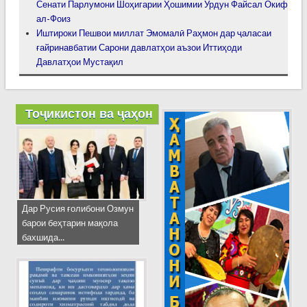
Сенати Парлумони Шоҳигарии Ҳошимии Урдун Файсал Окиф
ал-Фоиз
Иштироки Пешвои миллат Эмомалӣ Раҳмон дар ҷаласаи
ғайринавбатии Сарони давлатҳои аъзои Иттиҳоди
Давлатҳои Мустақил
Тоҷикистон ва ҷаҳон
Дар Русия ғолибони Озмун
барои беҳтарин мақола
бахшида...