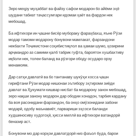
Зеро меҳру муҳаббат ва файзу сафои модарон бо айёми эҳё
шудани табиат таҷассумгари идомаи ҳаёт ва фардои нек
мебошад.
Ба ифтихори ин ҷашни бисёр мубораку фараҳбахш, яъне Рӯзи
модар тамоми модарону бонувони мамлакат, фарзандони
некбахти Тоҷикистони соҳибистиқлол ва ҳамаи шумо, ҳозирини
арҷмандро аз самими қалб табрик гуфта, бароятон хушбахтиву
иқболи нек, толеи баланд ва рӯзгори ободу осударо орзу
менамоям.
Дар сатҳи давлатӣ ва бо тантанаву шукӯҳи хосса ҷашн
гирифтани Рӯзи модар нишонаи эътибору эҳтироми зиёди
давлат ва Ҳукумати кишвар нисбат ба модарону занон мебошад,
зеро нақши занону модарон дар ободии хонадон, тарбия кардану
ба воя расонидани фарзандон, ба онҳо омӯзонидани забони
модарӣ, одобу маънавиёт, парвариши эҳсоси баланди
худшиносиву худогоҳӣ, ҳисси миллӣ ва ифтихори ватандорӣ
беназир аст.
Бонувони мо дар корҳои давлатдорӣ низ фаъол буда, барои