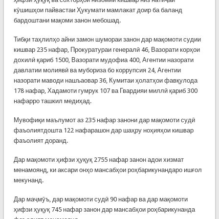
кӯшишҳои пайвастаи Ҳукумати мамлакат доир ба баланд
бардоштани мақоми занон мебошад.
Тибқи таҳлилҳо айни замон шумораи занон дар мақомоти судии
кишвар 235 нафар, Прокуратураи генералӣ 46, Вазорати корҳои
дохилӣ қариб 1500, Вазорати мудофиа 400, Агентии назорати
давлатии молиявӣ ва мубориза бо коррупсия 24, Агентии
назорати маводи нашъаовар 36, Кумитаи ҳолатҳои фавқулода
178 нафар, Хадамоти гумрук 107 ва Гвардияи миллӣ қариб 300
нафарро ташкил медиҳад.
Мувофиқи маълумот аз 235 нафар занони дар мақомоти судӣ
фаъолиятдошта 122 нафарашон дар шаҳру ноҳияҳои кишвар
фаъолият доранд.
Дар мақомоти ҳифзи ҳуқуқ 2755 нафар занон адои хизмат
менамоянд, ки аксари онҳо мансабҳои роҳбарикунандаро ишғол
мекунанд.
Дар маҷмӯъ, дар мақомоти судӣ 90 нафар ва дар мақомоти
ҳифзи ҳуқуқ 745 нафар занон дар мансабҳои роҳбарикунанда