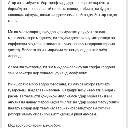
Агар ин камбудиҳо бартараф гардида, пеши роҳи хароҷоти
барзиёд ва зоҳирпарастӣ гирифта шавад, табиист, ки буҷети
хонавода афзуда, вазъи зиндагии оилаҳо боз ҳам беҳтар хоҳад
гашт.
Мо ин масъаларо қариб дар ҳар мулоқоту суҳбат таъкид
менамоем, зеро медонем, ки соҳиби дастархону маъракаҳо ва
сарфакори беҳтарини зиндагӣ, шумо, занону модарони гиромӣ
ҳастед. Вобаста ба ин, мардуми мо панду андарзҳои зиёд
доранд.
Аз ҷумла гуфтаанд, ки “ба миқдори сари сӯзан сарфа кардани
зан баракатро дар хонадон дучанд меафзояд”.
Ин ишораҳо моро водор месозанд, ки маъракаҳоро камхарҷ
гузаронем, зиёдаравӣ накунем, ба қадри нозу неъмати зиндагӣ
расем ва талаботи қонунҳои миллиамон “Дар бораи танзими
анъана ва ҷашну маросимҳои миллӣ” ва “Дар бораи масъулияти
падару модар дар таълиму тарбияи фарзанд”-ро ба хотири
рӯзгори ободу оилаи хушбахт ҳамеша риоя намоем.
Модарону хоҳарони меҳрубон!