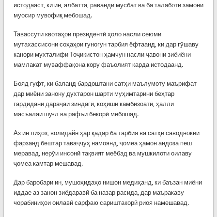
истодааст, ки ин, албатта, раванди мусбат ва ба талаботи замони
муосир мувофиқ мебошад.
Тавассути квотаҳои президентӣ ҳоло насли сеюми
мутахассисони соҳаҳои гуногун тарбия ёфтаанд, ки дар гӯшаву
канори мухталифи Тоҷикистон ҳамчун насли ҷавони зиёиёни
мамлакат муваффақона кору фаъолият карда истодаанд.
Бояд гуфт, ки баланд бардоштани сатҳи маълумоту маърифат
дар миёни занону духтарон шарти муҳимтарини беҳтар
гардидани дараҷаи зиндагӣ, коҳиши камбизоатӣ, ҳалли
масъалаи шуғл ва рафъи бекорӣ мебошад.
Аз ин лиҳоз, волидайн ҳар қадар ба тарбия ва сатҳи саводнокии
фарзанд бештар таваҷҷуҳ намоянд, ҷомеа ҳамон андоза пеш
меравад, нерӯи инсонӣ тақвият меёбад ва мушкилоти оилаву
ҷомеа камтар мешавад.
Дар баробари ин, мушоҳидаҳо нишон медиҳанд, ки баъзан миёни
иддае аз занон зиёдаравӣ ба назар расида, дар маъракаву
чорабиниҳои оилавӣ сарфаю сариштакорӣ риоя намешавад.