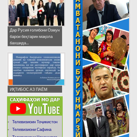
Дар Русия ғолибони Озмун
барои беҳтарин мақола
бахшида...
ИҚТИБОС АЗ ПАЁМ
Телевизиоин Тоҷикистон
Телевизиони Сафина