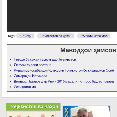
Tags:
Сайёҳӣ
Тоҷикистон ва ҷаҳон
25 соли Истиқлол
Маводҳои ҳамсон
Нигоҳе ба соҳаи туризм дар Тоҷикистон
Як рӯзи Кӯлоби бостонӣ
Рушди муносибатҳои Ҷумҳурии Тоҷикистон бo кишварҳои Осиё
Самараҳои Истиқлол
Дилшод Назаров дар Рио – 2016 медали тиллоро ба даст овард
Истиқлоли мо
Тоҷикистон ва ҷаҳон