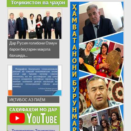
Тоҷикистон ва ҷаҳон
Дар Русия ғолибони Озмун
барои беҳтарин мақола
бахшида...
ИҚТИБОС АЗ ПАЁМ
Телевизиоин Тоҷикистон