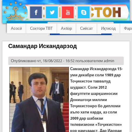
Асосӣ
Сохтори ТВТ
Ахбор
Сиёсат
Иқтисод
Фар
Самандар Искандарзод
Опубликовано чт, 18/08/2022 - 16:52 пользователем
admin
Самандар Искандарзода 15-
уми декабри соли 1989 дар
Тоҷикистон таввалуд
шудааст. Соли 2012
факултети шарқшиносии
Донишгоҳи миллии
Тоҷикистонро бо дипломи
аъло хатм карда, аз соли
2009 дар шабакаи
телевизиони «Тоҷикистон»
кор намудааст. Дар Идораи