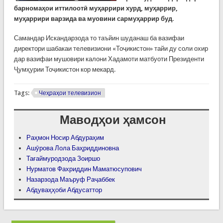
барномаҳои иттилоотӣ муҳаррири хурд, муҳаррир,
муҳаррири варзида ва муовини сармуҳаррир буд.
Самандар Искандарзода то таъйин шуданаш ба вазифаи
директори шабакаи телевизиони «Тоҷикистон» тайи ду соли охир
дар вазифаи мушовири калони Хадамоти матбуоти Президенти
Ҷумҳурии Тоҷикистон кор мекард.
Tags:
Чеҳраҳои телевизион
Маводҳои ҳамсон
Раҳмон Носир Абдураҳим
Ашӯрова Лола Баҳриддиновна
Тағаймуродзода Зоиршо
Нурматов Фахриддин Маматюсупович
Назарзода Маъруф Раҷаббек
Абдуваҳҳоби Абдусаттор