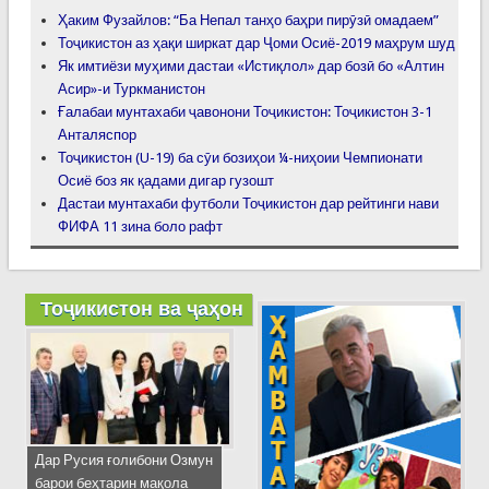
Ҳаким Фузайлов: “Ба Непал танҳо баҳри пирӯзӣ омадаем”
Тоҷикистон аз ҳақи ширкат дар Ҷоми Осиё-2019 маҳрум шуд
Як имтиёзи муҳими дастаи «Истиқлол» дар бозӣ бо «Алтин
Асир»-и Туркманистон
Ғалабаи мунтахаби ҷавонони Тоҷикистон: Тоҷикистон 3-1
Анталяспор
Тоҷикистон (U-19) ба сӯи бозиҳои ¼-ниҳоии Чемпионати
Осиё боз як қадами дигар гузошт
Дастаи мунтахаби футболи Тоҷикистон дар рейтинги нави
ФИФА 11 зина боло рафт
Тоҷикистон ва ҷаҳон
Дар Русия ғолибони Озмун
барои беҳтарин мақола