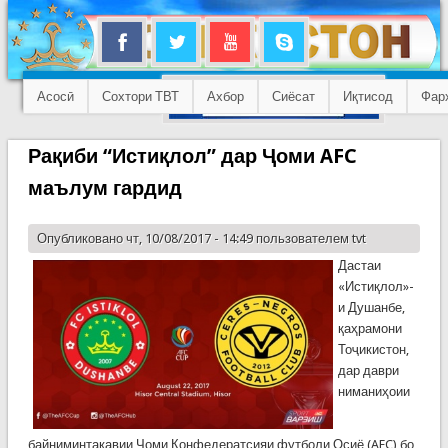
Асосӣ
Сохтори ТВТ
Ахбор
Сиёсат
Иқтисод
Фар
Рақиби “Истиқлол” дар Ҷоми AFC
маълум гардид
Опубликовано чт, 10/08/2017 - 14:49 пользователем
tvt
Дастаи
«Истиқлол»-
и Душанбе,
қаҳрамони
Тоҷикистон,
дар даври
ниманиҳоии
байниминтақавии Ҷоми Конфедератсияи футболи Осиё (AFC) бо