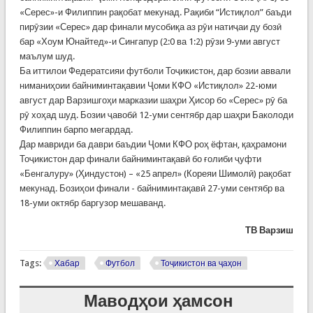
«Серес»-и Филиппин рақобат мекунад. Рақиби “Истиқлол” баъди
пирӯзии «Серес» дар финали мусобиқа аз рӯи натиҷаи ду бозӣ
бар «Хоум Юнайтед»-и Сингапур (2:0 ва 1:2) рӯзи 9-уми август
маълум шуд.
Ба иттилои Федератсияи футболи Тоҷикистон, дар бозии аввали
ниманиҳоии байниминтақавии Ҷоми КФО «Истиқлол» 22-юми
август дар Варзишгоҳи марказии шаҳри Ҳисор бо «Серес» рӯ ба
рӯ хоҳад шуд. Бозии ҷавобӣ 12-уми сентябр дар шаҳри Баколоди
Филиппин барпо мегардад.
Дар мавриди ба даври баъдии Ҷоми КФО роҳ ёфтан, қаҳрамони
Тоҷикистон дар финали байниминтақавӣ бо ғолиби ҷуфти
«Бенгалуру» (Ҳиндустон) – «25 апрел» (Кореяи Шимолӣ) рақобат
мекунад. Бозиҳои финали - байниминтақавӣ 27-уми сентябр ва
18-уми октябр баргузор мешаванд.
ТВ Варзиш
Tags:
Хабар
Футбол
Тоҷикистон ва ҷаҳон
Маводҳои ҳамсон