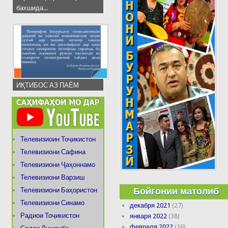
бахшида...
ИҚТИБОС АЗ ПАЁМ
Телевизиоин Тоҷикистон
Телевизиони Сафина
Телевизиони Ҷаҳоннамо
Телевизиони Варзиш
Бойгонии матолиб
Телевизиони Баҳористон
Телевизиони Синамо
декабря 2021
(27)
Радиои Тоҷикистон
января 2022
(38)
февраля 2022
(16)