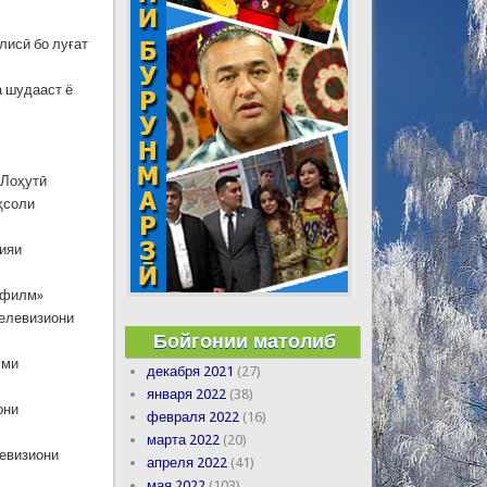
лисӣ бо луғат
 шудааст ё
 Лоҳутӣ
ҳсоли
ияи
кфилм»
телевизиони
Бойгонии матолиб
уми
декабря 2021
(27)
января 2022
(38)
они
февраля 2022
(16)
марта 2022
(20)
левизиони
апреля 2022
(41)
мая 2022
(103)