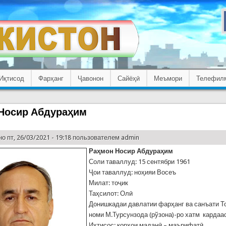
Иқтисод
Фарҳанг
Ҷавонон
Сайёҳӣ
Меъмори
Телефил
Носир Абдураҳим
о пт, 26/03/2021 - 19:18 пользователем
admin
Раҳмон Носир Абдураҳим
Соли таваллуд: 15 сентябри 1961
Ҷои таваллуд: ноҳияи Восеъ
Милат: тоҷик
Таҳсилот: Олӣ
Донишкадаи давлатии фарҳанг ва санъати Т
номи М.Турсунзода (рўзона)-ро хатм кардаас
Ихтисос: корҳои маданӣ – маърифатӣ