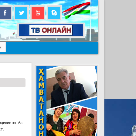
м
оҷикистон ба
т.