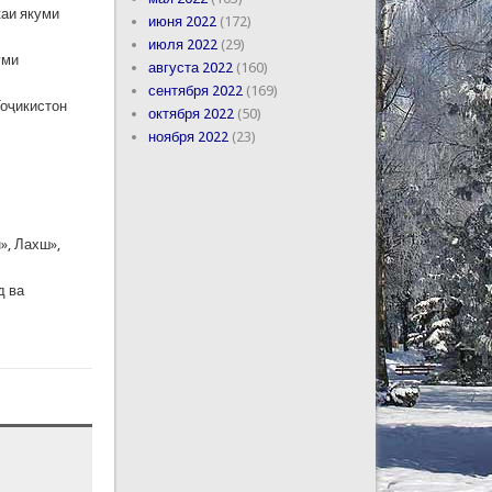
каи якуми
июня 2022
(172)
июля 2022
(29)
уми
августа 2022
(160)
сентября 2022
(169)
Тоҷикистон
октября 2022
(50)
ноября 2022
(23)
», Лахш»,
д ва