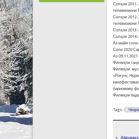
Солҳои 2011-
телевизиони 
Солҳои 2012-
телевизиони 
Солҳои 2013-
Солҳои 2014-
Аз майи соли
Соли 2020 Са
Аз 09.11.202
Филмҳои таҳи
Филмҳои муст
«Роғун», Нур
кинофестивал
барномаву фи
Филмҳои бадеӣ
Tags:
Чеҳра
Абдуваҳҳ