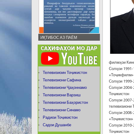
ИҚТИБОС АЗ ПАЁМ
филмҳои Кин
Солҳои 1991-
Телевизиоин Тоҷикистон
«Тоҷикфилм»
Телевизиони Сафина
Солҳои 1999-
Телевизиони Ҷаҳоннамо
Солҳои 2004-
Тоҷикистон
Телевизиони Варзиш
Солҳои 2007-
Телевизиони Баҳористон
телевизиони 
Телевизиони Синамо
Солҳои 2008-
Радиои Тоҷикистон
«Тоҷикистон»
Садои Душанбе
Солҳои 2010-
Тоҷикистон