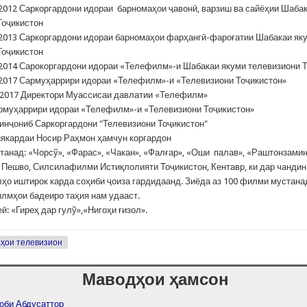
2012 Саркоргардони идораи барномаҳои ҷавонӣ, варзиш ва сайёҳии Шаба
Тоҷикистон
2013 Саркоргардони идораи барномаҳои фарҳангӣ-фароғатии Шабакаи як
Тоҷикистон
2014 Сарокоргардони идораи «Телефилм»-и Шабакаи якуми телевизиони 
2017 Сармуҳаррири идораи «Телефилм»-и «Телевизиони Тоҷикистон»
 2017 Директори Муассисаи давлатии «Телефилм»
рмуҳаррири идораи «Телефилм»-и «Телевизиони Тоҷикистон»
1 инҷониб Саркоргардони "Телевизиони Тоҷикистон"
якардаи Носир Раҳмон ҳамчун коргардон
анад: «Чорсў», «Фарас», «Чакан», «Фалғар», «Оши палав», «Раштонзамин
и Пешво, Силсилафилми Истиқлолияти Тоҷикистон, Кентавр, ки дар чандин
ҳо иштирок карда соҳиби ҷоиза гардидаанд. Зиёда аз 100 филми мустана
лмҳои бадеиро таҳия нам удааст.
: «Гиреҳ дар гулў»,«Нигоҳи ғизол».
ҳои телевизион
Маводҳои ҳамсон
оби Абдусаттор