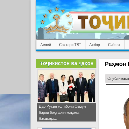
Асосӣ
Сохтори ТВТ
Ахбор
Сиёсат
Тоҷикистон ва ҷаҳон
Раҳмон 
Опубликован
Дар Русия ғолибони Озмун
барои беҳтарин мақола
бахшида...