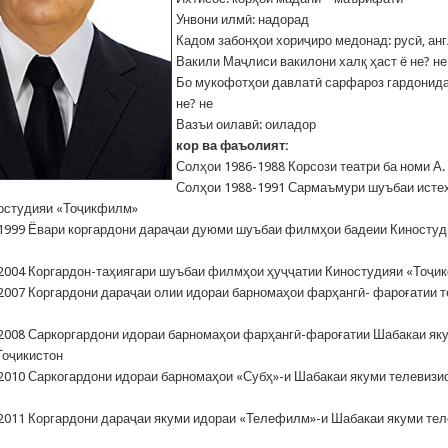
Унвони илмӣ: надорад
Кадом забонҳои хориҷиро медонад: русӣ, анг
Вакили Маҷлиси вакилони халқ ҳаст ё не? не
Бо мукофотҳои давлатӣ сарфароз гардонида
не? не
Вазъи оилавӣ: оиладор
кор ва фаъолият:
Солҳои 1986-1988 Корсози театри ба номи А.
Солҳои 1988-1991 Сармаъмури шуъбаи исте
остудияи «Тоҷикфилм»
1999 Ёвари коргардони дараҷаи дуюми шуъбаи филмҳои бадеии Киностуд
2004 Коргардон-таҳиягари шуъбаи филмҳои ҳуҷҷатии Киностудияи «Тоҷи
2007 Коргардони дараҷаи олии идораи барномаҳои фарҳангӣ- фароғатии 
2008 Саркоргардони идораи барномаҳои фарҳангӣ-фароғатии Шабакаи як
Тоҷикистон
2010 Саркогардони идораи барномаҳои «Субҳ»-и Шабакаи якуми телевизи
2011 Коргардони дараҷаи якуми идораи «Телефилм»-и Шабакаи якуми те