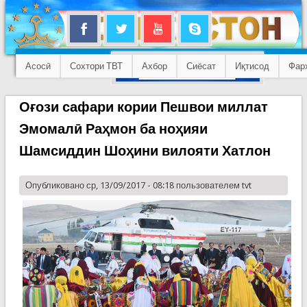
Асосӣ
Сохтори ТВТ
Ахбор
Сиёсат
Иқтисод
Фар
Оғози сафари кории Пешвои миллат
Эмомалӣ Раҳмон ба ноҳияи
Шамсиддин Шоҳини вилояти Хатлон
Опубликовано ср, 13/09/2017 - 08:18 пользователем
tvt