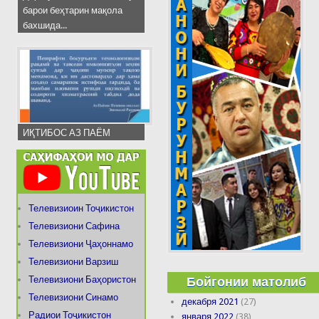
барои беҳтарин мақола
бахшида...
ИҚТИБОС АЗ ПАЁМ
Телевизиоин Тоҷикистон
Телевизиони Сафина
Телевизиони Ҷаҳоннамо
Телевизиони Варзиш
Бойгонии матолиб
Телевизиони Баҳористон
Телевизиони Синамо
декабря 2021
(27)
Радиои Тоҷикистон
января 2022
(38)