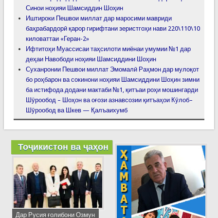
Синои ноҳияи Шамсиддин Шоҳин
Иштироки Пешвои миллат дар маросими мавриди
баҳрабардорӣ қарор гирифтани зеристгоҳи нави 220\110\10
киловаттаи «Геран-2»
Ифтитоҳи Муассисаи таҳсилоти миёнаи умумии №1 дар
деҳаи Навободи ноҳияи Шамсиддини Шоҳин
Суханронии Пешвои миллат Эмомалӣ Раҳмон дар мулоқот
бо роҳбарон ва сокинони ноҳияи Шамсиддини Шоҳин зимни
ба истифода додани мактаби №1, қитъаи роҳи мошингарди
Шӯрообод – Шоҳон ва оғози азнавсозии қитъаҳои Кӯлоб–
Шӯрообод ва Шкев — Қалъаихумб
Тоҷикистон ва ҷаҳон
Дар Русия ғолибони Озмун