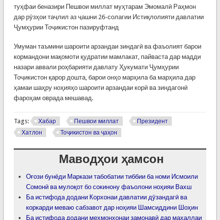
туҳфаи беназири Пешвои миллат муҳтарам Эмомалӣ Раҳмон
дар рӯзҳои таҷлил аз ҷашни 26-солагии Истиқлолияти давлатии
Ҷумҳурии Тоҷикистон пазируфтанд
Умуман таъмини шароити арзандаи зиндагӣ ва фаъолият барои
кормандони мақомоти қудратии мамлакат, пайваста дар мадди
назари аввали роҳбарияти давлату Ҳукумати Ҷумҳурии
Тоҷикистон қарор дошта, барои онҳо марҳила ба марҳила дар
ҳамаи шаҳру ноҳияҳо шароити арзандаи корӣ ва зиндагонӣ
фароҳам оврада мешавад.
Tags:
Хабар
Пешвои миллат
Президент
Хатлон
Тоҷикистон ва ҷаҳон
Маводҳои ҳамсон
Оғози бунёди Маркази табобатии тиббии ба номи Исмоили
Сомонӣ ва мулоқот бо сокинону фаъолони ноҳияи Вахш
Ба истифода додани Корхонаи давлатии дӯзандагӣ ва
коркарди меваю сабзавот дар ноҳияи Шамсиддини Шоҳин
Ба истифода додани меҳмонхонаи замонавӣ дар маҳаллаи