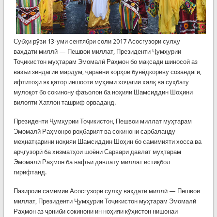
Субҳи рӯзи 13-уми сентябри соли 2017 Асосгузори сулҳу
ваҳдати миллӣ — Пешвои миллат, Президенти Ҷумҳурии
Тоҷикистон муҳтарам Эмомалӣ Раҳмон бо мақсади шиносоӣ аз
вазъи зиндагии мардум, ҷараёни корҳои бунёдкориву созандагӣ,
ифтитоҳи як қатор иншооти муҳими хоҷагии халқ ва суҳбату
мулоқот бо сокинону фаъолон ба ноҳияи Шамсиддин Шоҳини
вилояти Хатлон ташриф орваданд.
Президенти Ҷумҳурии Тоҷикистон, Пешвои миллат муҳтарам
Эмомалӣ Раҳмонро роҳбарият ва сокинони сарбаланду
меҳнатқарини ноҳияи Шамсиддин Шоҳин бо самимияти хосса ва
арҷгузорӣ ба хизматҳои шоёни Сарвари давлат муҳтарам
Эмомалӣ Раҳмон ба нафъи давлату миллат истиқбол
гирифтанд.
Пазироии самимии Асосгузори сулҳу ваҳдати миллӣ — Пешвои
миллат, Президенти Ҷумҳурии Тоҷикистон муҳтарам Эмомалӣ
Раҳмон аз ҷониби сокинони ин ноҳияи кӯҳистон нишонаи