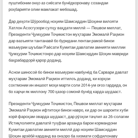
пуштибонии онҳо аз сиёсати бунёдкоронаву созандаи
роҳбарияти олии мамлакат мебошад.
Дар деҳоти Шӯрообод ноҳияи Шамсиддин Шоҳини вилояти
Хатлон Асосгузори сулҳу ваҳдати миллӣ — Пешвои миллат,
Президенти Ҷумҳурии Тоҷикистон муҳтарам Эмомалӣ Раҳмон
дар вазъияти тантанавӣ бо буридани лентаи рамзӣ бинои
маъмурии шуъбаи Раёсати Кумитаи давлатии амнияти миллии
Ҷумҳурии Тоҷикистонро дар ноҳияи Шамсиддин Шоҳин мавриди
баҳрабардорӣ қарор доданд.
Аснои шиносоӣ бо бинои маъмурии навбунёд ба Сарвари давлат
муҳтарам Эмомалӣ Раҳмон иттилоъ доданд, ки корҳои
сохтмонии ин иншоот моҳи марти соли 2014-ум оғоз гардида, он
бо харҷи як миллону 700 ҳазор сомонӣ бунёд карда шудааст.
Президенти Ҷумҳурии Тоҷикистон, Пешвои миллат муҳтарам
Эмомалӣ Раҳмон ифтитоҳи бинои навро, ки дар он шароити хуби
корӣ фароҳам оварда шудааст, дар рӯзҳои таҷлил аз 26-солагии
Истиқлолияти давлатӣ туҳфаи арзанда барои кормандони
Кумитаи давлатии амнияти миллӣ дар ноҳияи Шамсиддин
Шоҳин арзёбӣ карданд ва онҳоро ба хизмати софдилонаву