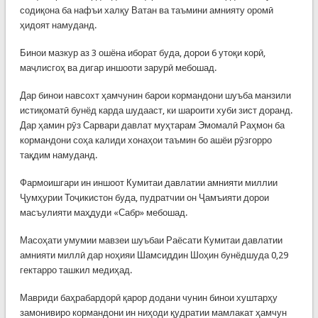
содиқона ба нафъи халқу Ватан ва таъмини амнияту оромӣ
ҳидоят намуданд.
Бинои мазкур аз 3 ошёна иборат буда, дорои 6 утоқи корӣ,
маҷлисгоҳ ва дигар иншооти зарурӣ мебошад.
Дар бинои навсохт ҳамчунин барои кормандони шуъба манзили
истиқоматӣ бунёд карда шудааст, ки шароити хуби зист доранд.
Дар ҳамин рӯз Сарвари давлат муҳтарам Эмомалӣ Раҳмон ба
кормандони соҳа калиди хонаҳои таъмин бо ашёи рӯзгорро
тақдим намуданд.
Фармоишгари ин иншоот Кумитаи давлатии амнияти миллии
Ҷумҳурии Тоҷикистон буда, пудратчии он Ҷамъияти дорои
масъулияти маҳдуди «Сабр» мебошад.
Масоҳати умумии мавзеи шуъбаи Раёсати Кумитаи давлатии
амнияти миллӣ дар ноҳияи Шамсиддин Шоҳин бунёдшуда 0,29
гектарро ташкил медиҳад.
Мавриди баҳрабардорӣ қарор додани чунин бинои хуштарҳу
замонивиро кормандони ин ниҳоди қудратии мамлакат ҳамчун