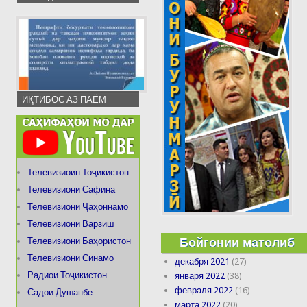
ИҚТИБОС АЗ ПАЁМ
Телевизиоин Тоҷикистон
Телевизиони Сафина
Телевизиони Ҷаҳоннамо
Телевизиони Варзиш
Бойгонии матолиб
Телевизиони Баҳористон
Телевизиони Синамо
декабря 2021
(27)
Радиои Тоҷикистон
января 2022
(38)
февраля 2022
(16)
Садои Душанбе
марта 2022
(20)