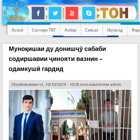
Асосӣ
Сохтори ТВТ
Ахбор
Сиёсат
Иқтисод
Фар
Муноқишаи ду донишҷӯ сабаби
содиршавии ҷинояти вазнин –
одамкушӣ гардид
Опубликовано чт, 10/10/2019 - 10:28 пользователем
admin