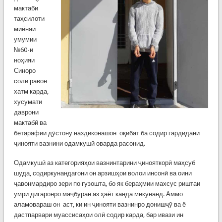
мактаби
таҳсилоти
миёнаи
умумии
№60-и
ноҳияи
Синоро
соли равон
хатм карда,
хусумати
даврони
мактабӣ ва
бетарафии дӯстону наздиконашон оқибат ба содир гардидани
ҷинояти вазнини одамкушӣ оварда расонид.
Одамкушӣ аз категорияҳои вазнинтарини ҷинояткорӣ маҳсуб
шуда, содиркунандагони он арзишҳои волои инсонӣ ва оини
ҷавонмардиро зери по гузошта, бо як бераҳмии махсус риштаи
умри дигаронро маҷбуран аз ҳаёт канда мекунанд. Аммо
аламовараш он аст, ки ин ҷинояти вазнинро донишҷӯ ва ё
дастпарвари муассисаҳои олӣ содир карда, бар ивази ин