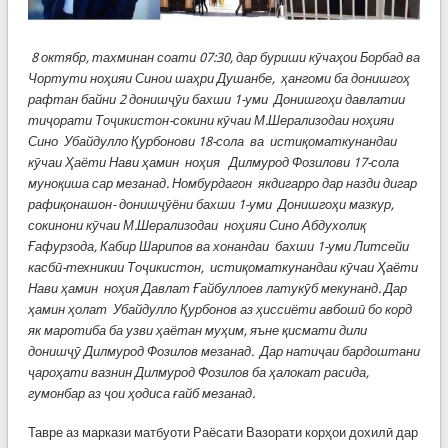
8 октябр, тахминан соати 07:30, дар буриши кӯчаҳои Борбад ва
Чортути ноҳияи Синои шаҳри Душанбе, ҳангоми ба донишгоҳ
рафтан байни 2 донишҷӯи бахши 1-уми Донишгоҳи давлатии
тиҷорати Тоҷикистон-сокини кӯчаи М.Шерализодаи ноҳияи
Сино Убайдулло Қурбонови 18-сола ва истиқоматкунандаи
кӯчаи Ҳаёти Нави ҳамин ноҳия Дилмурод Фозилови 17-сола
муноқиша сар мезанад. Номбурдагон якдигарро дар назди дигар
рафиқонашон- донишҷӯёни бахши 1-уми Донишгоҳи мазкур,
сокинони кӯчаи М.Шерализодаи ноҳияи Сино Абдухолиқ
Ғафурзода, Кабир Шарипов ва хонандаи бахши 1-уми Литсейи
касбӣ-техникии Тоҷикистон, истиқоматкунандаи кӯчаи Ҳаёти
Нави ҳамин ноҳия Давлат Ғайбуллоев латукӯб мекунанд. Дар
ҳамин ҳолат Убайдулло Қурбонов аз ҳиссиёти авбошӣ бо корд
як маротиба ба узви ҳаётан муҳим, яъне қисмати дили
донишҷӯ Дилмурод Фозилов мезанад. Дар натиҷаи бардоштани
ҷароҳати вазнин Дилмурод Фозилов ба ҳалокат расида,
гумонбар аз ҷои ҳодиса ғайб мезанад.
Тавре аз маркази матбуоти Раёсати Вазорати корҳои дохилӣ дар