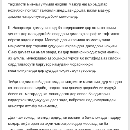
таҳсилоти миёнаи умумии ноҳияи мазкур назар ба дигар
ноҳияҳои пойтахт тамоюли зиёдшавӣ дошта, вазъи мазкур
ҳамоно нигаронкунанда боқӣ мемонанд.
Ш.Назарзода ҳамчунин оид ба содиршавии ҳар як категорияи
ҷиноят дар алоҳидагӣ бо овардани дилелҳо аз рафти тафтишот
ибрози андеша кард. Мавсуф дар ин замина аз масъулини
мақомоти дар тарбияи ҳуқуқии шаҳрвандон дахлдори ноҳияи
Сино даъват ба амал овард, ки дар пешгирии ҳодисаҳои нангин,
аз ҷумла, муноқишаю авбошиҳои гурӯҳӣ бо истифода аз силоҳи
сард тавассути баргузор намудани чорабиниҳои
пешгирикунанда дар ҳудуди ноҳия саҳм гузоранд.
Тибқи таҳлилҳои бадастомадаи мақомоти милитсия, дур мондан
аз назорати волидайн, надоштани донишу ҷаҳонбинии ҳуқуқӣ
боиси он мегардад, ки хонандагон дар аввал ба одитарин
кирдорҳои зиддиҳуқуқӣ даст зада, пайроҳаи бадномкунандаи
ҷиноятро ихтиёр менамоянд.
Дар ҷамъомад таъкид гардид, ки вазъияти бамаломада падару
модар, омӯзгорон ва аҳли ҷамоатро водор месозад, ки ба
таълиму тарбияи насли наврас диққати аввалиндараҷа диҳанд.