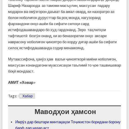
Шариф Назарзода аз тамоми масъулин, махсусан падару
модарон ва омӯзгорон даъват ба амал овард, ки назоратро аз
болои ноболиғон дурусттар ба роҳ монда, нагузоранд
фарзандони онҳо ашёи ба сифати силоҳи сард
истифодашавандаро бо худ гардонанд. Зеро таҳлилҳои
тафтишотӣ бозгӯи онанд, ки аз беназоратии онҳо аксари
наврасону ноболиғон ҷиноятро бо корду дигар ашёи ба сифати
силоҳ истифодашаванда содир менамоянд.
Мутаассифона, ҳанӯз ҳам вазъи ҷинояткорӣ миёни ноболиғон,
махсусан хонандагони муассисаҳои таълимӣ то ҷое ташвишовар
боқӣ мондааст.
АМИТ «Ховар
»
Tags:
Хабар
Маводҳои ҳамсон
Имрӯз дар бештари минтақаҳои Тоҷикистон боридани борону
барф дар назар аст