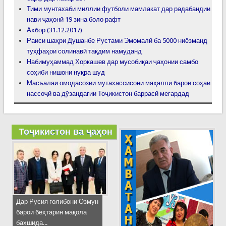
Тими мунтахаби миллии футболи мамлакат дар радабандии
нави ҷаҳонӣ 19 зина боло рафт
Ахбор (31.12.2017)
Раиси шаҳри Душанбе Рустами Эмомалӣ ба 5000 ниёзманд
туҳфаҳои солинавӣ тақдим намуданд
Набимуҳаммад Хоркашев дар мусобиқаи ҷаҳонии самбо
соҳиби нишони нуқра шуд
Масъалаи омодасозии мутахассисони маҳаллӣ барои соҳаи
нассоҷӣ ва дӯзандагии Тоҷикистон баррасӣ мегардад
Тоҷикистон ва ҷаҳон
Дар Русия ғолибони Озмун
барои беҳтарин мақола
бахшида...