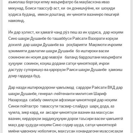
аъмолаш боргоҳи илму маърифатро ба маҳбасхона иваз
мекунад. Боиси таассуф аст, ки он донишҷӯёне, ки шоҳиди
ҳодиса буданд, имкон доштанд ин ҷинояти вазнинро пешгирӣ
намоянд.
Ин дар ҳолест, ки ҳамагӣ чанд рӯз пеш аз ин ҳодиса, дар ноҳияи
Сино шаҳри Душанбе бо ташаббуси Раёсати Вазорати корҳои
дохилӣ дар шаҳри Душанбе ва роҳбарияти Мақомоти иҷроияи
ҳокимияти давлатии шаҳри Душанбе бо иштироки васеи
сокинони ин ноҳия дар мавзӯи баланд бардоштани маърифати
ҳуқуқии сокинон, коҳиш додани сатҳи ҷинояткорӣ, иҷрои
дастуру супоришҳо ва қарорҳои Раиси шаҳри Душанбе ҳамоиш
доир гардида буд.
Дар назди иштирокдорони ҷамъомад сардори Раёсати ВКД дар
шаҳри Душанбе, генерал-лейтенанти милитсия Шариф
Назарзода сабабу омилҳои афзоиши ҷинояткорӣ дар ноҳияи
Синои пойтахтро тавассути тасвир-слайдҳо шарҳ дода, аз
ҷумла, зикр кард, ки аксари ҷиноятҳои вазнин ва махсусан
вазнин, кирдорҳои зиддиҳуқуқии дорои таъсири васеи ҷамъиятӣ
маҳз дар ҳудуди ноҳияи Сино содир шуда, сатҳи ҷинояткорӣ
миёни ҷавонону ноболиғон, махсусан хонандагони муассисаҳои