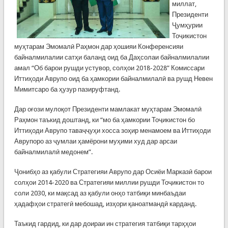
миллат,
Президенти
Ҷумҳурии
Тоҷикистон
муҳтарам Эмомалӣ Раҳмон дар ҳошияи Конференсияи
байналмилалии сатҳи баланд оид ба Даҳсолаи байналмилалии
амал “Об барои рушди устувор, солҳои 2018-2028” Комиссари
Иттиҳоди Аврупо оид ба ҳамкории байналмилалӣ ва рушд Невен
Мимитсаро ба ҳузур пазируфтанд.
Дар оғози мулоқот Президенти мамлакат муҳтарам Эмомалӣ
Раҳмон таъкид доштанд, ки “мо ба ҳамкории Тоҷикистон бо
Иттиҳоди Аврупо таваҷҷуҳи хосса зоҳир менамоем ва Иттиҳоди
Аврупоро аз ҷумлаи ҳамёрони муҳими худ дар арсаи
байналмилалӣ медонем”.
Ҷонибҳо аз қабули Стратегияи Аврупо дар Осиёи Марказӣ барои
солҳои 2014-2020 ва Стратегияи миллии рушди Тоҷикистон то
соли 2030, ки мақсад аз қабули онҳо татбиқи минбаъдаи
ҳадафҳои стратегӣ мебошад, изҳори қаноатмандӣ карданд.
Таъкид гардид, ки дар доираи ин стратегия татбиқи тарҳҳои