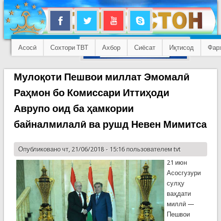
Асосӣ
Сохтори ТВТ
Ахбор
Сиёсат
Иқтисод
Фар
Мулоқоти Пешвои миллат Эмомалӣ
Раҳмон бо Комиссари Иттиҳоди
Аврупо оид ба ҳамкории
байналмилалӣ ва рушд Невен Мимитса
Опубликовано чт, 21/06/2018 - 15:16 пользователем
tvt
21 июн
Асосгузури
сулҳу
ваҳдати
миллӣ —
Пешвои