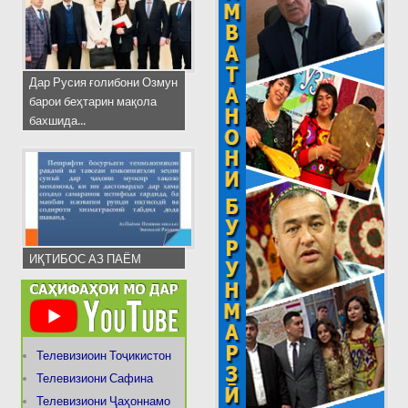
Дар Русия ғолибони Озмун
барои беҳтарин мақола
бахшида...
ИҚТИБОС АЗ ПАЁМ
Телевизиоин Тоҷикистон
Телевизиони Сафина
Телевизиони Ҷаҳоннамо