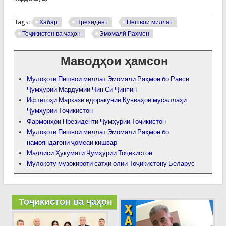
Tags:
Хабар
Президент
Пешвои миллат
Тоҷикистон ва ҷаҳон
Эмомалӣ Раҳмон
Маводҳои ҳамсон
Мулоқоти Пешвои миллат Эмомалӣ Раҳмон бо Раиси
Ҷумҳурии Мардумии Чин Си Ҷинпин
Ифтитоҳи Маркази идоракунии Қувваҳои мусаллаҳи
Ҷумҳурии Тоҷикистон
Фармонҳои Президенти Ҷумҳурии Тоҷикистон
Мулоқоти Пешвои миллат Эмомалӣ Раҳмон бо
намояндагони ҷомеаи кишвар
Маҷлиси Ҳукумати Ҷумҳурии Тоҷикистон
Мулоқоту музокироти сатҳи олии Тоҷикистону Беларус
Тоҷикистон ва ҷаҳон