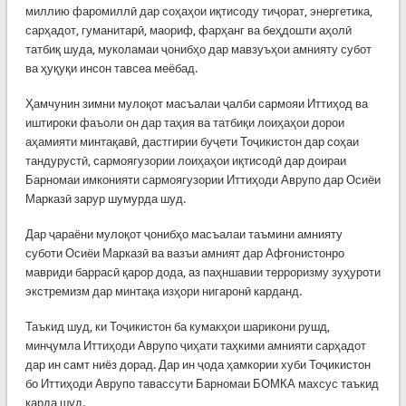
миллию фаромиллӣ дар соҳаҳои иқтисоду тиҷорат, энергетика,
сарҳадот, гуманитарӣ, маориф, фарҳанг ва беҳдошти аҳолӣ
татбиқ шуда, муколамаи ҷонибҳо дар мавзуъҳои амнияту субот
ва ҳуқуқи инсон тавсеа меёбад.
Ҳамчунин зимни мулоқот масъалаи ҷалби сармояи Иттиҳод ва
иштироки фаъоли он дар таҳия ва татбиқи лоиҳаҳои дорои
аҳамияти минтақавӣ, дастгирии буҷети Тоҷикистон дар соҳаи
тандурустӣ, сармоягузории лоиҳаҳои иқтисодӣ дар доираи
Барномаи имконияти сармоягузории Иттиҳоди Аврупо дар Осиёи
Марказӣ зарур шумурда шуд.
Дар ҷараёни мулоқот ҷонибҳо масъалаи таъмини амнияту
суботи Осиёи Марказӣ ва вазъи амният дар Афғонистонро
мавриди баррасӣ қарор дода, аз паҳншавии терроризму зуҳуроти
экстремизм дар минтақа изҳори нигаронӣ карданд.
Таъкид шуд, ки Тоҷикистон ба кумакҳои шарикони рушд,
минҷумла Иттиҳоди Аврупо ҷиҳати таҳкими амнияти сарҳадот
дар ин самт ниёз дорад. Дар ин ҷода ҳамкории хуби Тоҷикистон
бо Иттиҳоди Аврупо тавассути Барномаи БОМКА махсус таъкид
карда шуд.