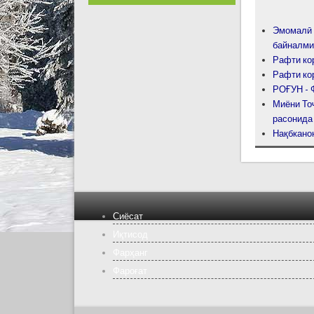
Эмомалӣ 
байналми
Рафти ко
Рафти ко
РОҒУН -
Миёни Тоҷ
расонида
Нақбканон
Сиёсат
Иқтисод
Фарҳанг
Фароғат