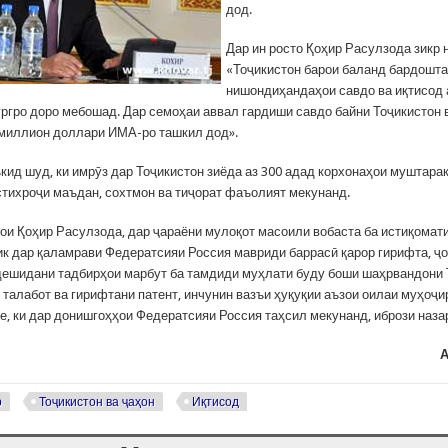
дод.
Дар ин росто Қоҳир Расулзода зикр 
«Тоҷикистон барои баланд бардошт
нишондиҳандаҳои савдо ва иқтисод 
ургро доро мебошад. Дар семоҳаи аввал гардиши савдо байни Тоҷикистон 
 миллион доллари ИМА-ро ташкил дод».
кид шуд, ки имрӯз дар Тоҷикистон зиёда аз 300 адад корхонаҳои муштарак
истихроҷи маъдан, сохтмон ва тиҷорат фаъолият мекунанд.
лои Қоҳир Расулзода, дар ҷараёни мулоқот масоили вобаста ба истиқома
ик дар қаламрави Федератсияи Россия мавриди баррасӣ қарор гирифта, ҷ
дешидани тадбирҳои марбут ба тамдиди муҳлати буду боши шаҳрвандони 
 талабот ва гирифтани патент, инчунин вазъи ҳуқуқии аъзои оилаи муҳоҷ
е, ки дар донишгоҳҳои Федератсияи Россия таҳсил мекунанд, ибрози наза
А
р
Тоҷикистон ва ҷаҳон
Иқтисод