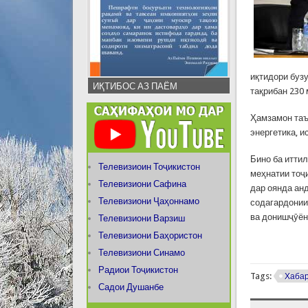
иқтидори буз
ИҚТИБОС АЗ ПАЁМ
тақрибан 230
Ҳамзамон таъ
энергетика, 
Бино ба итти
Телевизиоин Тоҷикистон
меҳнатии тоҷ
Телевизиони Сафина
дар оянда ан
Телевизиони Ҷаҳоннамо
содагардонии
ва донишҷӯён
Телевизиони Варзиш
Телевизиони Баҳористон
Телевизиони Синамо
Радиои Тоҷикистон
Tags:
Хаба
Садои Душанбе