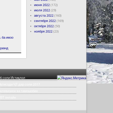
июня 2022
(172)
июля 2022
(29)
августа 2022
(160)
сентября 2022
(169)
октября 2022
(50)
ноября 2022
(23)
. ба имзо
рдаанд
6 соли Истиқлол
қтисоди ҶТ дар соли 2017
елевизион ва тамошобин
ТВТ онлайн