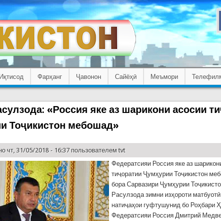
Иқтисод
Фарҳанг
Ҷавонон
Сайёҳӣ
Меъмори
Телефил
асулзода: «Россия яке аз шарикони асосии т
и Тоҷикистон мебошад»
о чт, 31/05/2018 - 16:37 пользователем
tvt
Федератсияи Россия яке аз шарикон
тиҷоратии Ҷумҳурии Тоҷикистон меб
бора Сарвазири Ҷумҳурии Тоҷикисто
Расулзода зимни изҳороти матбуотӣ
натиҷаҳои гуфтушунид бо Роҳбари 
Федератсияи Россия Дмитрий Медв