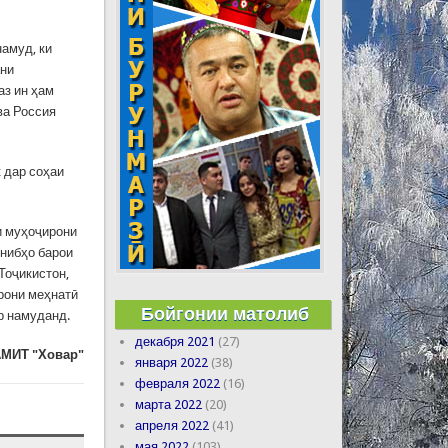
намуд, ки
ани
аз ин ҳам
ва Россия
 дар соҳаи
ти муҳоҷирони
онибҳо барои
Тоҷикистон,
ирони меҳнатӣ
Бойгонии матолиб
р намуданд.
декабря 2021
(27)
МИТ "Ховар"
января 2022
(38)
февраля 2022
(16)
марта 2022
(20)
апреля 2022
(41)
мая 2022
(103)