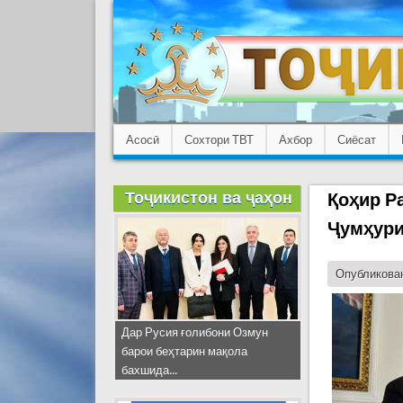
Асосӣ
Сохтори ТВТ
Ахбор
Сиёсат
Тоҷикистон ва ҷаҳон
Қоҳир Р
Ҷумҳури
Опубликован
Дар Русия ғолибони Озмун
барои беҳтарин мақола
бахшида...