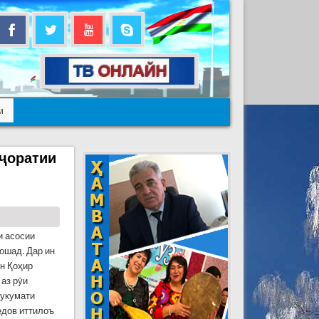
м
иҷоратии
и асосии
ошад. Дар ин
н Қоҳир
 аз рӯи
Ҳукумати
едов иттилоъ