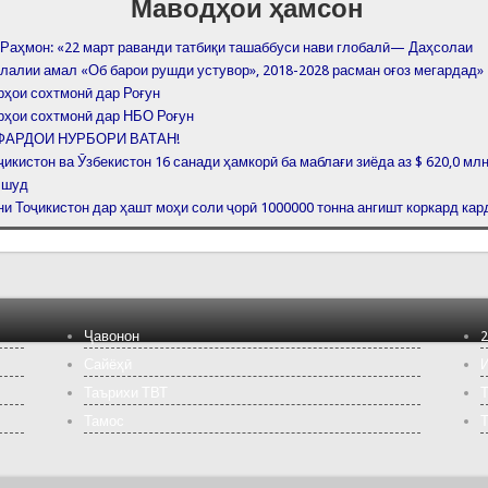
Маводҳои ҳамсон
Раҳмон: «22 март раванди татбиқи ташаббуси нави глобалӣ— Даҳсолаи
лалии амал «Об барои рушди устувор», 2018-2028 расман оғоз мегардад»
рҳои сохтмонӣ дар Роғун
рҳои сохтмонӣ дар НБО Роғун
 ФАРДОИ НУРБОРИ ВАТАН!
икистон ва Ӯзбекистон 16 санади ҳамкорӣ ба маблағи зиёда аз $ 620,0 млн
 шуд
и Тоҷикистон дар ҳашт моҳи соли ҷорӣ 1000000 тонна ангишт коркард ка
Ҷавонон
2
Сайёҳӣ
И
Таърихи ТВТ
Т
Тамос