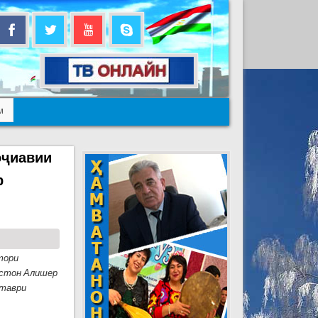
м
оҷиавии
р
тори
истон Алишер
 таври