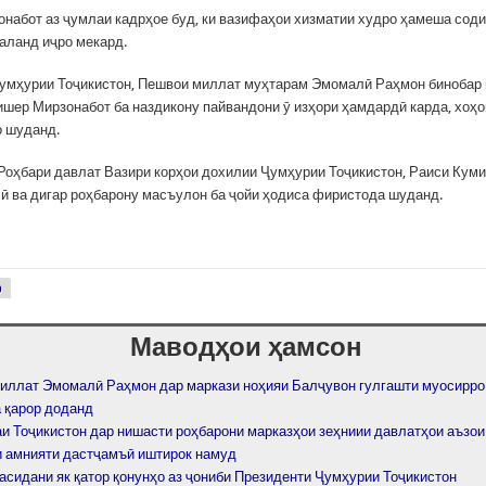
набот аз ҷумлаи кадрҳое буд, ки вазифаҳои хизматии худро ҳамеша соди
аланд иҷро мекард.
умҳурии Тоҷикистон, Пешвои миллат муҳтарам Эмомалӣ Раҳмон бинобар
шер Мирзонабот ба наздикону пайвандони ӯ изҳори ҳамдардӣ карда, хоҳо
о шуданд.
Роҳбари давлат Вазири корҳои дохилии Ҷумҳурии Тоҷикистон, Раиси Кум
ӣ ва дигар роҳбарону масъулон ба ҷойи ҳодиса фиристода шуданд.
р
Маводҳои ҳамсон
иллат Эмомалӣ Раҳмон дар маркази ноҳияи Балҷувон гулгашти муосирро
 қарор доданд
и Тоҷикистон дар нишасти роҳбарони марказҳои зеҳниии давлатҳои аъзо
 амнияти дастҷамъӣ иштирок намуд
асидани як қатор қонунҳо аз ҷониби Президенти Ҷумҳурии Тоҷикистон