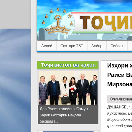
Асосӣ
Сохтори ТВТ
Ахбор
Сиёсат
Тоҷикистон ва ҷаҳон
Изҳори 
Раиси В
Мирзон
Опубликован
ДУШАНБЕ, 17
Дар Русия ғолибони Озмун
Кӯҳистони Ба
барои беҳтарин мақола
Мирзонабот д
бахшида...
фоҷиавӣ ҳало