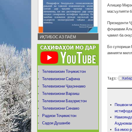
Алишер Мирзо
масъулияти б
Президенти Ҷ
фоҷиавии Али
ҷамил ба онҳ
ИҚТИБОС АЗ ПАЁМ
Бо супориши 
амнияти милл
Телевизиоин Тоҷикистон
Tags:
Хаба
Телевизиони Сафина
Телевизиони Ҷаҳоннамо
Телевизиони Варзиш
Телевизиони Баҳористон
Пешвои м
Телевизиони Синамо
истифода
Радиои Тоҷикистон
Намоянда
Садои Душанбе
Аҳдномаи
Ба имзо р