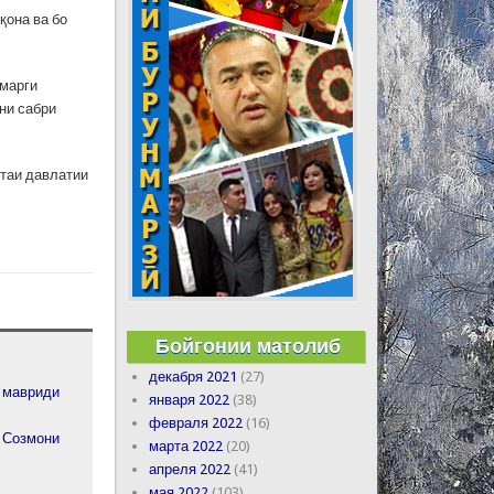
қона ва бо
 марги
ни сабри
итаи давлатии
Бойгонии матолиб
декабря 2021
(27)
 мавриди
января 2022
(38)
февраля 2022
(16)
и Созмони
марта 2022
(20)
апреля 2022
(41)
мая 2022
(103)