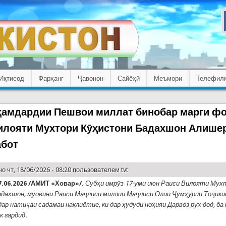
Иқтисод
Фарҳанг
Ҷавонон
Сайёҳӣ
Меъмори
Телефил
ҳамдардии Пешвои миллат бинобар марги ф
илояти Мухтори Кӯҳистони Бадахшон Алише
абот
о чт, 18/06/2026 - 08:20 пользователем
tvt
.06.2026 /АМИТ «Ховар»/.
Субҳи имрӯз 17-уми июн Раиси Вилояти Мух
дахшон, муовини Раиси Маҷлиси миллии Маҷлиси Олии Ҷумҳурии Тоҷик
ар натиҷаи садамаи нақлиётие, ки дар ҳудуди ноҳияи Дарвоз рух дод, ба
к гардид.