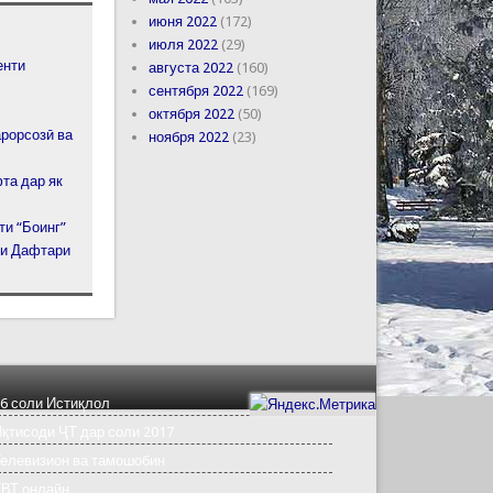
июня 2022
(172)
июля 2022
(29)
енти
августа 2022
(160)
сентября 2022
(169)
октября 2022
(50)
рорсозӣ ва
ноября 2022
(23)
та дар як
и “Боинг”
ри Дафтари
6 соли Истиқлол
қтисоди ҶТ дар соли 2017
елевизион ва тамошобин
ТВТ онлайн