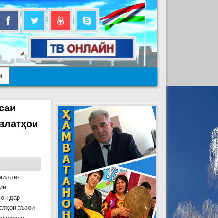
м
саи
авлатҳои
 миллӣ-
ии
он дар
атҳои аъзои
ар шаҳри