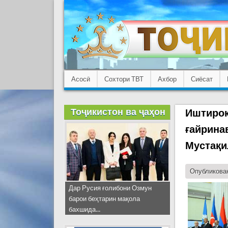
Асосӣ
Сохтори ТВТ
Ахбор
Сиёсат
Тоҷикистон ва ҷаҳон
Иштирок
ғайрина
Мустақи
Опубликован
Дар Русия ғолибони Озмун
барои беҳтарин мақола
бахшида...