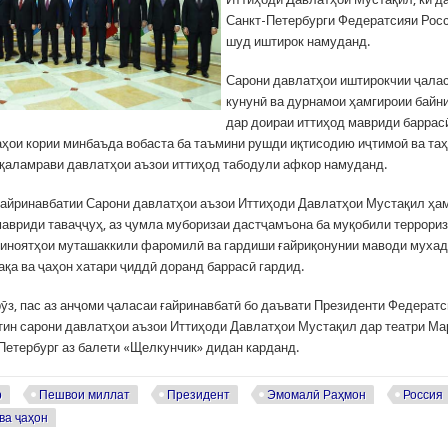
Санкт-Петербурги Федератсияи Росс
шуд иштирок намуданд.
Сарони давлатҳои иштирокчии ҷала
кунунӣ ва дурнамои ҳамгироии байн
дар доираи иттиҳод мавриди баррасӣ
аҳои кории минбаъда вобаста ба таъмини рушди иқтисодию иҷтимоӣ ва та
 қаламрави давлатҳои аъзои иттиҳод табодули афкор намуданд.
ғайринавбатии Сарони давлатҳои аъзои Иттиҳоди Давлатҳои Мустақил ҳа
авриди таваҷҷуҳ, аз ҷумла муборизаи дастҷамъона ба муқобили террори
ҷиноятҳои муташаккили фаромилӣ ва гардиши ғайриқонунии маводи мухадд
ақа ва ҷаҳон хатари ҷиддӣ доранд баррасӣ гардид.
ӯз, пас аз анҷоми ҷаласаи ғайринавбатӣ бо даъвати Президенти Федерат
ин сарони давлатҳои аъзои Иттиҳоди Давлатҳои Мустақил дар театри Ма
Петербург аз балети «Щелкунчик» дидан карданд.
р
Пешвои миллат
Президент
Эмомалӣ Раҳмон
Россия
ва ҷаҳон