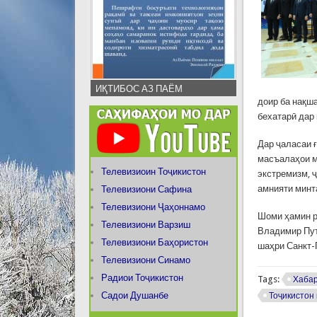
ИҚТИБОС АЗ ПАЁМ
доир ба нақш
бехатарӣ дар
Дар ҷаласаи 
масъалаҳои м
Телевизиоин Тоҷикистон
экстремизм, 
амнияти минт
Телевизиони Сафина
Телевизиони Ҷаҳоннамо
Шоми ҳамин р
Телевизиони Варзиш
Владимир Пут
Телевизиони Баҳористон
шаҳри Санкт-
Телевизиони Синамо
Радиои Тоҷикистон
Tags:
Хаба
Садои Душанбе
Тоҷикистон 