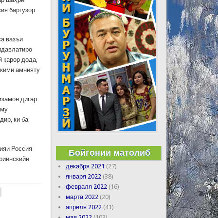
ия баргузор
са вазъи
идавлатиро
 қарор дода,
ҳкими амнияту
мзамон дигар
зму
ир, ки ба
сияи Россия
Бойгонии матолиб
риинскийи
декабря 2021
(27)
января 2022
(38)
февраля 2022
(16)
марта 2022
(20)
апреля 2022
(41)
мая 2022
(103)