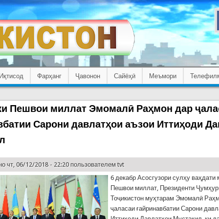
Иқтисод
Фарҳанг
Ҷавонон
Сайёҳӣ
Меъмори
Телефил
и Пешвои миллат Эмомалӣ Раҳмон дар ҷала
вбатии Сарони давлатҳои аъзои Иттиҳоди Д
л
о чт, 06/12/2018 - 22:20 пользователем
tvt
6 декабр Асосгузори сулҳу ваҳдати
Пешвои миллат, Президенти Ҷумҳур
Тоҷикистон муҳтарам Эмомалӣ Раҳм
ҷаласаи ғайринавбатии Сарони давл
Иттиҳоди Давлатҳои Мустақил, ки д