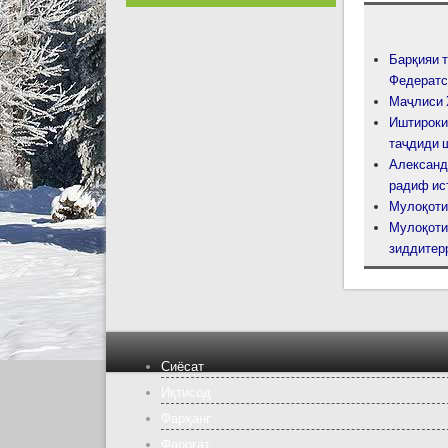
Барқияи 
Федератс
Маҷлиси 
Иштироки
таҷдиди 
Александ
радиф ис
Мулоқоти
Мулоқоти
зиддитер
Сиёсат
Иқтисод
Фарҳанг
Фароғат