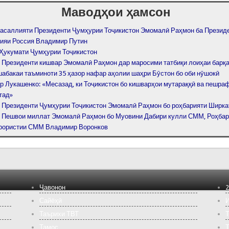
Маводҳои ҳамсон
тасаллияти Президенти Ҷумҳурии Тоҷикистон Эмомалӣ Раҳмон ба Презид
ияи Россия Владимир Путин
Ҳукумати Ҷумҳурии Тоҷикистон
 Президенти кишвар Эмомалӣ Раҳмон дар маросими татбиқи лоиҳаи барқа
шабакаи таъминоти 35 ҳазор нафар аҳолии шаҳри Бӯстон бо оби нӯшокӣ
р Лукашенко: «Месазад, ки Тоҷикистон бо кишварҳои мутараққӣ ва пешраф
тад»
 Президенти Ҷумҳурии Тоҷикистон Эмомалӣ Раҳмон бо роҳбарияти Ширкат
 Пешвои миллат Эмомалӣ Раҳмон бо Муовини Дабири кулли СММ, Роҳба
рористии СММ Владимир Воронков
Ҷавонон
2
Сайёҳӣ
И
Таърихи ТВТ
Т
Тамос