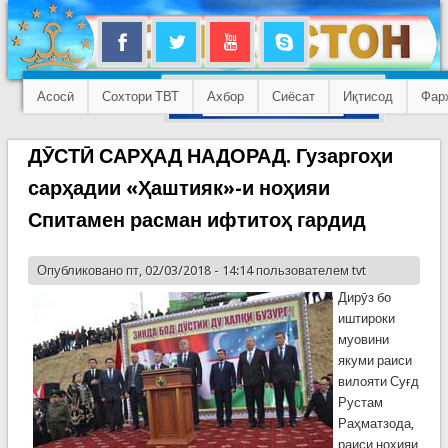
Асосӣ
Сохтори ТВТ
Ахбор
Сиёсат
Иқтисод
Фар
ДӮСТӢ САРҲАД НАДОРАД. Гузаргоҳи
сарҳадии «Ҳаштияк»-и ноҳияи
Спитамен расман ифтитоҳ гардид
Опубликовано пт, 02/03/2018 - 14:14 пользователем
tvt
Дирӯз бо
иштироки
муовини
якуми раиси
вилояти Суғд
Рустам
Раҳматзода,
раиси ноҳияи