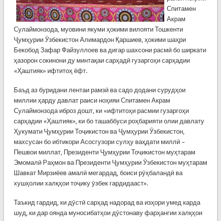
Спитамен
Акрам
Сулаймонзода, муовини якуми ҳокими вилояти Тошкенти
Ҷумҳурии Ӯзбекистон Алимардон Қаршиев, ҳокими шаҳри
Бекобод Зафар Файзуллоев ва дигар шахсони расмӣ бо ширкати
ҳазорон сокинони ду минтақаи сарҳадӣ гузаргоҳи сарҳадии
«Ҳаштияк» ифтитоҳ ёфт.
Баъд аз буридани лентаи рамзӣ ва садо додани сурудҳои
миллии ҳарду давлат раиси ноҳияи Спитамен Акрам
Сулаймонзода иброз дошт, ки «ифтитоҳи расмии гузаргоҳи
сарҳадии «Ҳаштияк», ки бо ташаббуси роҳбарияти олии давлату
Ҳукумати Ҷумҳурии Тоҷикистон ва Ҷумҳурии Ӯзбекистон,
махсусан бо ибтикори Асосгузори сулҳу ваҳдати миллӣ –
Пешвои миллат, Президенти Ҷумҳурии Тоҷикистон муҳтарам
Эмомалӣ Раҳмон ва Президенти Ҷумҳурии Ӯзбекистон муҳтарам
Шавкат Мирзиёев амалӣ мегардад, боиси рӯҳбаландӣ ва
хушҳолии халқҳои тоҷику ӯзбек гардидааст».
Таъкид гардид, ки дӯстӣ сарҳад надорад ва изҳори умед карда
шуд, ки дар оянда муносибатҳои дӯстонаву фарҳангии халқҳои