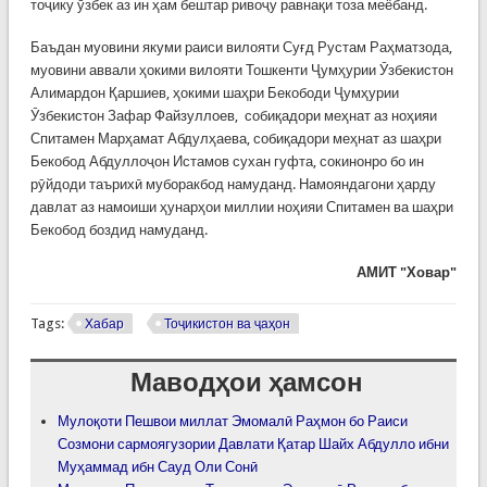
тоҷику ӯзбек аз ин ҳам бештар ривоҷу равнақи тоза меёбанд.
Баъдан муовини якуми раиси вилояти Суғд Рустам Раҳматзода,
муовини аввали ҳокими вилояти Тошкенти Ҷумҳурии Ӯзбекистон
Алимардон Қаршиев, ҳокими шаҳри Бекободи Ҷумҳурии
Ӯзбекистон Зафар Файзуллоев, собиқадори меҳнат аз ноҳияи
Спитамен Марҳамат Абдулҳаева, собиқадори меҳнат аз шаҳри
Бекобод Абдуллоҷон Истамов сухан гуфта, сокинонро бо ин
рӯйдоди таърихӣ муборакбод намуданд. Намояндагони ҳарду
давлат аз намоиши ҳунарҳои миллии ноҳияи Спитамен ва шаҳри
Бекобод боздид намуданд.
АМИТ "Ховар"
Tags:
Хабар
Тоҷикистон ва ҷаҳон
Маводҳои ҳамсон
Мулоқоти Пешвои миллат Эмомалӣ Раҳмон бо Раиси
Созмони сармоягузории Давлати Қатар Шайх Абдулло ибни
Муҳаммад ибн Сауд Оли Сонӣ