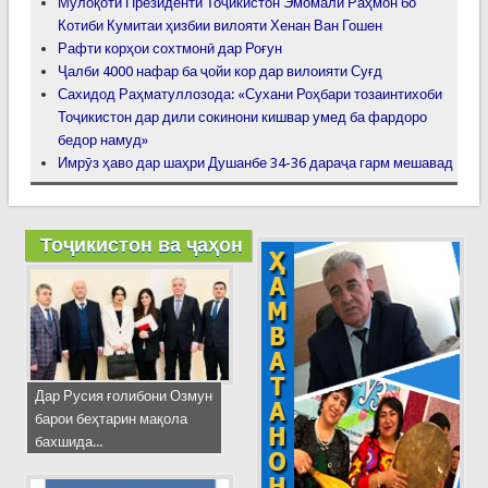
Мулоқоти Президенти Тоҷикистон Эмомалӣ Раҳмон бо
Котиби Кумитаи ҳизбии вилояти Хенан Ван Гошен
Рафти корҳои сохтмонӣ дар Роғун
Ҷалби 4000 нафар ба ҷойи кор дар вилоияти Суғд
Сахидод Раҳматуллозода: «Сухани Роҳбари тозаинтихоби
Тоҷикистон дар дили сокинони кишвар умед ба фардоро
бедор намуд»
Имрӯз ҳаво дар шаҳри Душанбе 34-36 дараҷа гарм мешавад
Тоҷикистон ва ҷаҳон
Дар Русия ғолибони Озмун
барои беҳтарин мақола
бахшида...