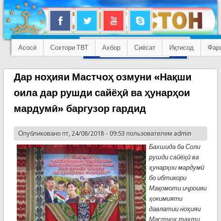
Асосӣ
Сохтори ТВТ
Ахбор
Сиёсат
Иқтисод
Фар
Дар ноҳияи Мастчоҳ озмуни «Нақши
оила дар рушди сайёҳӣ ва ҳунарҳои
мардумӣ» баргузор гардид
Опубликовано пт, 24/08/2018 - 09:53 пользователем
admin
Бахшида ба Соли
рушди сайёҳӣ ва
ҳунарҳои мардумӣ
бо ибтикори
Мақомоти иҷроияи
ҳокимияти
давлатии ноҳияи
Мастчоҳ таҳти