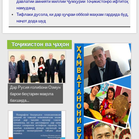
давлатии амнияти миллии Ҷумҳурии Тоҷикистонро ифтитоҳ
намуданд
Тифлаки дусола, ки дар ҳуҷраи оббозӣ маҳкам гардида буд,
наҷот дода шуд
Тоҷикистон ва ҷаҳон
Дар Русия ғолибони Озмун
барои беҳтарин мақола
бахшида...