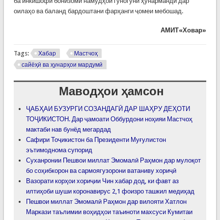
ба инкишофи бонизоми намудҳои гуногуни ҳунармандӣ дар
оилаҳо ва баланд бардоштани фарҳанги ҷомеи мебошад.
АМИТ«Ховар»
Tags:
Хабар
Мастчоҳ
сайёҳӣ ва ҳунарҳои мардумӣ
Маводҳои ҳамсон
ҶАБҲАИ БУЗУРГИ СОЗАНДАГӢ ДАР ШАҲРУ ДЕҲОТИ
ТОҶИКИСТОН. Дар ҷамоати Оббурдони ноҳияи Мастчоҳ
мактаби нав бунёд мегардад
Сафири Тоҷикистон ба Президенти Муғулистон
эътимоднома супорид
Суханронии Пешвои миллат Эмомалӣ Раҳмон дар мулоқот
бо соҳибкорон ва сармоягузорони ватаниву хориҷӣ
Вазорати корҳои хориҷии Чин хабар дод, ки фавт аз
илтиҳоби шуши коронавирус 2,1 фоизро ташкил медиҳад
Пешвои миллат Эмомалӣ Раҳмон дар вилояти Хатлон
Маркази таълимии воҳидҳои таъиноти махсуси Кумитаи