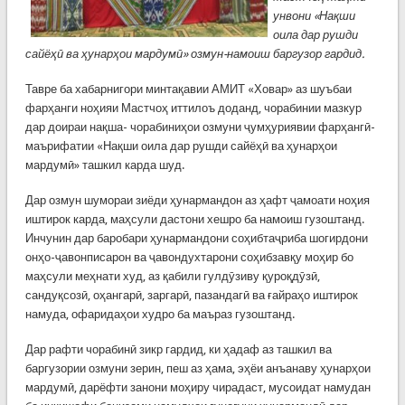
унвони «Нақши
оила дар рушди
сайёҳӣ ва ҳунарҳои мардумӣ» озмун
-намоиш
баргузор гардид.
Тавре ба хабарнигори минтақавии АМИТ «Ховар» аз шуъбаи
фарҳанги ноҳияи Мастчоҳ иттилоъ доданд, чорабинии мазкур
дар доираи нақша- чорабиниҳои озмуни ҷумҳуриявии фарҳангӣ-
маърифатии «Нақши оила дар рушди сайёҳӣ ва ҳунарҳои
мардумӣ» ташкил карда шуд.
Дар озмун шумораи зиёди ҳунармандон аз ҳафт ҷамоати ноҳия
иштирок карда, маҳсули дастони хешро ба намоиш гузоштанд.
Инчунин дар баробари ҳунармандони соҳибтаҷриба шогирдони
онҳо-ҷавонписарон ва ҷавондухтарони соҳибзавқу моҳир бо
маҳсули меҳнати худ, аз қабили гулдӯзиву қуроқдӯзӣ,
сандуқсозӣ, оҳангарӣ, заргарӣ, пазандагӣ ва ғайраҳо иштирок
намуда, офаридаҳои худро ба маъраз гузоштанд.
Дар рафти чорабинӣ зикр гардид, ки ҳадаф аз ташкил ва
баргузории озмуни зерин, пеш аз ҳама, эҳёи анъанаву ҳунарҳои
мардумӣ, дарёфти занони моҳиру чирадаст, мусоидат намудан