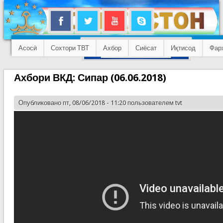
Асосӣ
Сохтори ТВТ
Ахбор
Сиёсат
Иқтисод
Фар
Ахбори ВКД: Сипар (06.06.2018)
Опубликовано пт, 08/06/2018 - 11:20 пользователем
tvt