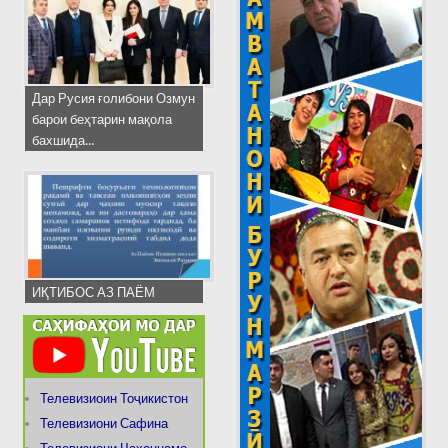
Дар Русия ғолибони Озмун
барои беҳтарин мақола
бахшида...
ИҚТИБОС АЗ ПАЁМ
Телевизиоин Тоҷикистон
Телевизиони Сафина