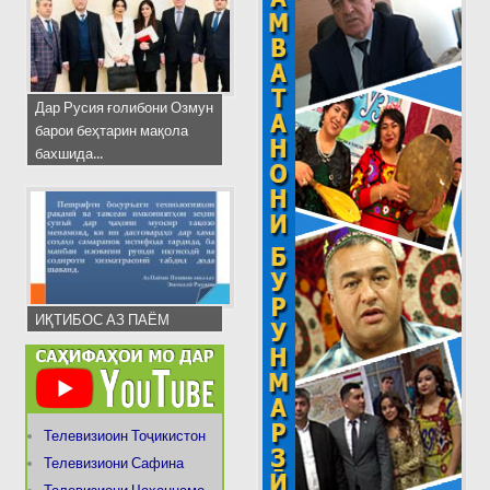
Дар Русия ғолибони Озмун
барои беҳтарин мақола
бахшида...
ИҚТИБОС АЗ ПАЁМ
Телевизиоин Тоҷикистон
Телевизиони Сафина