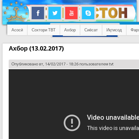
Асосӣ
Сохтори ТВТ
Ахбор
Сиёсат
Иқтисод
Фар
Ахбор (13.02.2017)
Опубликовано вт, 14/02/2017 - 18:26 пользователем
tvt