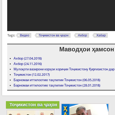
Tags:
Видео
Тоҷикистон ва ҷаҳон
Ахбор
Хабар
Маводҳои ҳамсон
Ахбор (27.04.2018)
Ахбор (24.11.2016)
Мулоқоти вазирони корҳои хориҷии Тоҷикистону Қирғизистон да
Тоҷикистон (12.02.2017)
Барномаи иттилоотию таҳлилии Тоҷикистон (06.05.2018)
Барномаи иттилоотию таҳлилии Тоҷикистон (28.01.2018)
Тоҷикистон ва ҷаҳон