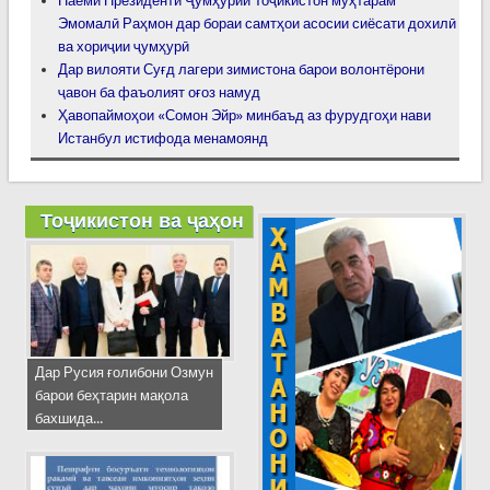
Паёми Президенти Ҷумҳурии Тоҷикистон муҳтарам
Эмомалӣ Раҳмон дар бораи самтҳои асосии сиёсати дохилӣ
ва хориҷии ҷумҳурӣ
Дар вилояти Суғд лагери зимистона барои волонтёрони
ҷавон ба фаъолият оғоз намуд
Ҳавопаймоҳои «Сомон Эйр» минбаъд аз фурудгоҳи нави
Истанбул истифода менамоянд
Тоҷикистон ва ҷаҳон
Дар Русия ғолибони Озмун
барои беҳтарин мақола
бахшида...