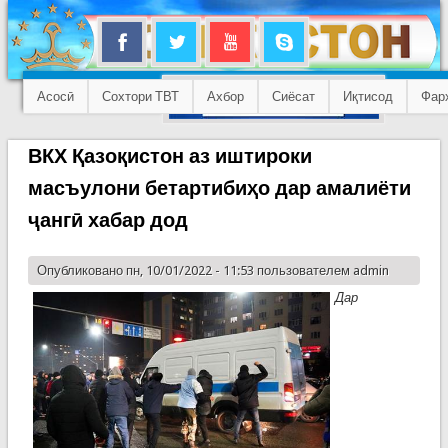
Асосӣ
Сохтори ТВТ
Ахбор
Сиёсат
Иқтисод
Фар
ВКХ Қазоқистон аз иштироки
масъулони бетартибиҳо дар амалиёти
ҷангӣ хабар дод
Опубликовано пн, 10/01/2022 - 11:53 пользователем
admin
Дар