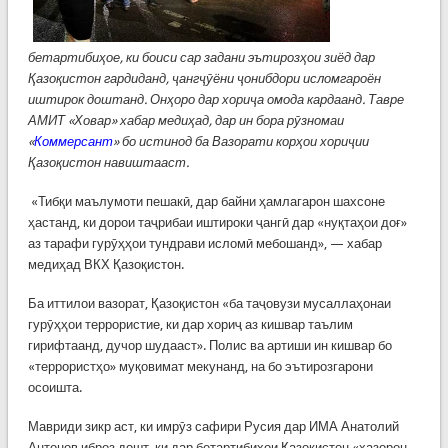
бетартибиҳое, ки боиси сар задани эътирозҳои зиёд дар
Қазоқистон гардиданд, ҷангҷӯёни ҷонибдори исломгароён
иштирок доштанд. Онҳоро дар хориҷа омода кардаанд. Тавре
АМИТ «Ховар» хабар медиҳад, дар ин бора рӯзномаи
«
Коммерсант
» бо истинод ба Вазорати корҳои хориҷии
Қазоқистон навиштааст.
«Тибқи маълумоти пешакӣ, дар байни ҳамлагарон шахсоне
ҳастанд, ки дорои таҷрибаи иштироки ҷангӣ дар «нуқтаҳои доғ»
аз тарафи гурӯҳҳои тундрави исломӣ мебошанд», — хабар
медиҳад ВКХ Қазоқистон.
Ба иттилои вазорат, Қазоқистон «ба таҷовузи мусаллаҳонаи
гурӯҳҳои террористие, ки дар хориҷ аз кишвар таълим
гирифтаанд, дучор шудааст». Полис ва артиши ин кишвар бо
«террористҳо» муқовимат мекунанд, на бо эътирозгарони
осоишта.
Мавриди зикр аст, ки имрӯз сафири Русия дар ИМА Анатолий
Антонов иброз дошт, ки дар бетартибиҳои Қазоқистон «ҳазорон