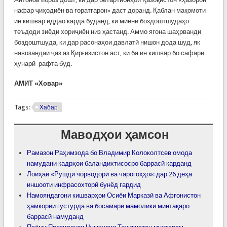
нафар ҷиҳодиён ва ғоратгарон» даст доранд. Қаблан мақомоти
ин кишвар иддао карда буданд, ки миёни боздоштшудаҳо
теъдоди зиёди хориҷиён низ ҳастанд. Аммо ягона шаҳрванди
боздоштшуда, ки дар расонаҳои давлатӣ нишон дода шуд, як
навозандаи ҷаз аз Қирғизистон аст, ки ба ин кишвар бо сафари
ҳунарӣ рафта буд.
АМИТ «Ховар»
Tags:
Хабар
Маводҳои ҳамсон
Рамазон Раҳимзода бо Владимир Колоколтсев омода
намудани кадрҳои баландихтисосро баррасӣ карданд
Лоиҳаи «Рушди чорводорӣ ва чарогоҳҳо»: дар 26 деҳа
иншооти инфрасохторӣ бунёд гардид
Намояндагони кишварҳои Осиёи Марказӣ ва Афғонистон
ҳамкории густурда ва босамари мамолики минтақаро
баррасӣ намуданд