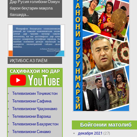
Дар Русия ғолибони Озмун
барои беҳтарин мақола
бахшида...
ИҚТИБОС АЗ ПАЁМ
Телевизиоин Тоҷикистон
Телевизиони Сафина
Телевизиони Ҷаҳоннамо
Телевизиони Варзиш
Бойгонии матолиб
Телевизиони Баҳористон
Телевизиони Синамо
декабря 2021
(27)