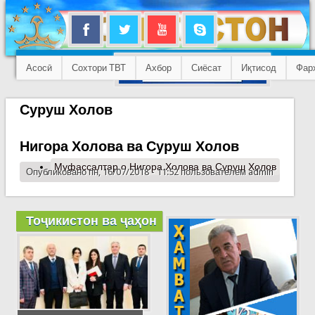
Асосӣ
Сохтори ТВТ
Ахбор
Сиёсат
Иқтисод
Фар
Суруш Холов
Нигора Холова ва Суруш Холов
Муфассалтар
о Нигора Холова ва Суруш Холов
Опубликовано пн, 16/07/2018 - 11:52 пользователем
admin
Тоҷикистон ва ҷаҳон