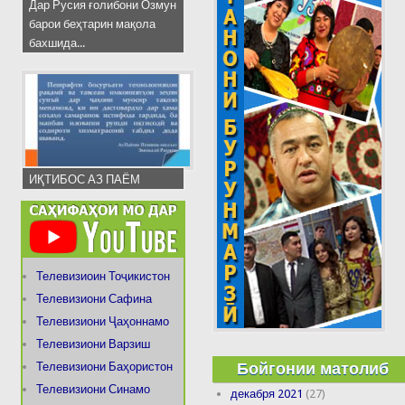
Дар Русия ғолибони Озмун
барои беҳтарин мақола
бахшида...
ИҚТИБОС АЗ ПАЁМ
Телевизиоин Тоҷикистон
Телевизиони Сафина
Телевизиони Ҷаҳоннамо
Телевизиони Варзиш
Бойгонии матолиб
Телевизиони Баҳористон
Телевизиони Синамо
декабря 2021
(27)