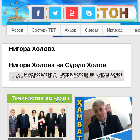
Асосӣ
Сохтори ТВТ
Ахбор
Сиёсат
Иқтисод
Фар
Нигора Холова
Нигора Холова ва Суруш Холов
Муфассалтар
о Нигора Холова ва Суруш Холов
Опубликовано пн, 16/07/2018 - 11:52 пользователем
admin
Тоҷикистон ва ҷаҳон