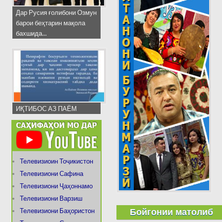
Дар Русия ғолибони Озмун
барои беҳтарин мақола
бахшида...
ИҚТИБОС АЗ ПАЁМ
Телевизиоин Тоҷикистон
Телевизиони Сафина
Телевизиони Ҷаҳоннамо
Телевизиони Варзиш
Бойгонии матолиб
Телевизиони Баҳористон