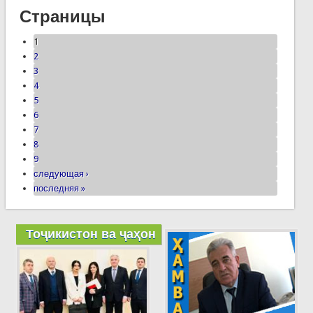
Страницы
1
2
3
4
5
6
7
8
9
следующая ›
последняя »
Тоҷикистон ва ҷаҳон