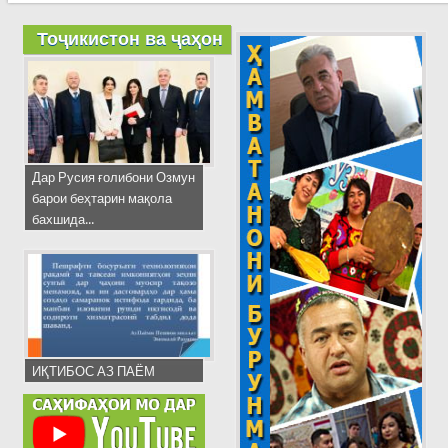
Тоҷикистон ва ҷаҳон
Дар Русия ғолибони Озмун
барои беҳтарин мақола
бахшида...
ИҚТИБОС АЗ ПАЁМ