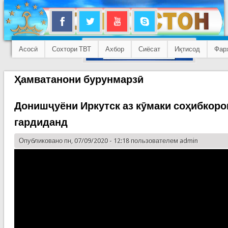
Асосӣ
Сохтори ТВТ
Ахбор
Сиёсат
Иқтисод
Фар
Ҳамватанони бурунмарзӣ
Донишҷуёни Иркутск аз кӯмаки соҳибкоро
гардиданд
Опубликовано пн, 07/09/2020 - 12:18 пользователем
admin