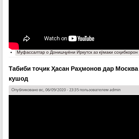
Муфассалтар
о Донишҷуёни Иркутск аз кӯмаки соҳибкорон
Табиби тоҷик Ҳасан Раҳмонов дар Москва
кушод
Опубликовано вс, 06/09/2020 - 23:35 пользователем
admin