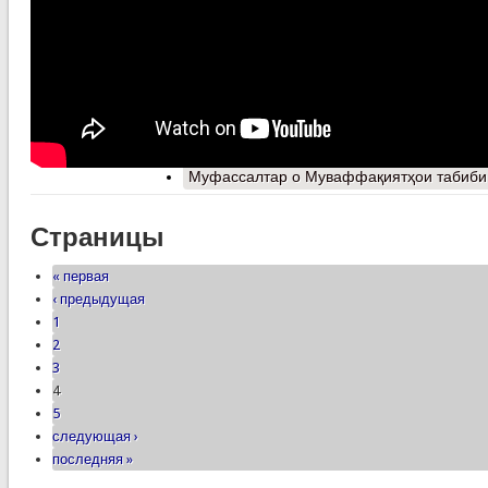
Муфассалтар
о Муваффақиятҳои табиби 
Страницы
« первая
‹ предыдущая
1
2
3
4
5
следующая ›
последняя »