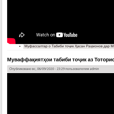
Муфассалтар
о Табиби тоҷик Ҳасан Раҳмонов дар М
Муваффақиятҳои табиби тоҷик аз Тотори
Опубликовано вс, 06/09/2020 - 23:29 пользователем
admin