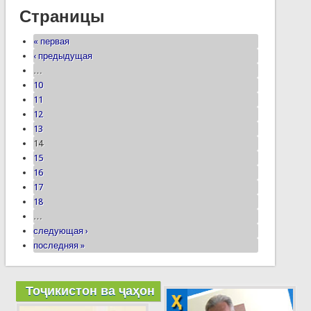
Страницы
« первая
‹ предыдущая
…
10
11
12
13
14
15
16
17
18
…
следующая ›
последняя »
Тоҷикистон ва ҷаҳон