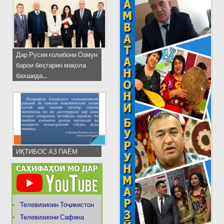
Дар Русия ғолибони Озмун
барои беҳтарин мақола
бахшида...
ИҚТИБОС АЗ ПАЁМ
Телевизиоин Тоҷикистон
Телевизиони Сафина