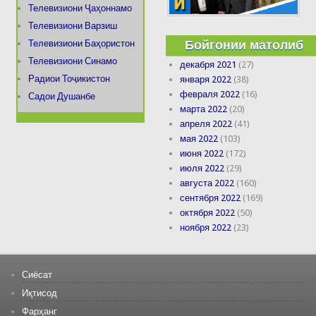
Телевизиони Ҷаҳоннамо
Телевизиони Варзиш
Бойгонии матолиб
Телевизиони Баҳористон
Телевизиони Синамо
декабря 2021
(27)
Радиои Тоҷикистон
января 2022
(38)
февраля 2022
(16)
Садои Душанбе
марта 2022
(20)
апреля 2022
(41)
мая 2022
(103)
июня 2022
(172)
июля 2022
(29)
августа 2022
(160)
сентября 2022
(169)
октября 2022
(50)
ноября 2022
(23)
Сиёсат
Иқтисод
Фарҳанг