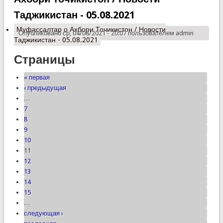
Таджикистан - 05.08.2021
Муфассалтар
о Ахбори Точикистон / Новости
Опубликовано ср, 04/08/2021 - 20:07 пользователем
admin
Таджикистан - 05.08.2021
Страницы
« первая
‹ предыдущая
…
7
8
9
10
11
12
13
14
15
…
следующая ›