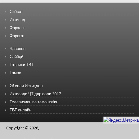
Сиёсат
Иқтисод
Фарҳанг
Фароғат
Ҷавонон
Сайёҳӣ
Таърихи ТВТ
Тамос
26 соли Истиқлол
Иқтисоди ҶТ дар соли 2017
Телевизион ва тамошобин
ТВТ онлайн
Copyright © 2026,