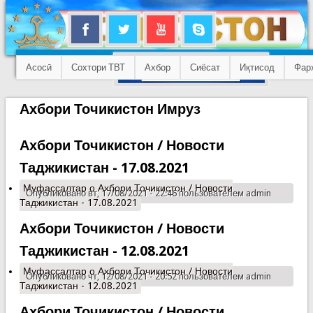
Асосӣ
Сохтори ТВТ
Ахбор
Сиёсат
Иқтисод
Фар
Ахбори Точикистон Имруз
Ахбори Точикистон / Новости
Таджикистан - 17.08.2021
Муфассалтар
о Ахбори Точикистон / Новости
Опубликовано вт, 17/08/2021 - 22:46 пользователем
admin
Таджикистан - 17.08.2021
Ахбори Точикистон / Новости
Таджикистан - 12.08.2021
Муфассалтар
о Ахбори Точикистон / Новости
Опубликовано чт, 12/08/2021 - 20:52 пользователем
admin
Таджикистан - 12.08.2021
Ахбори Точикистон / Новости