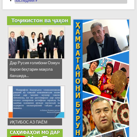
последняя »
Тоҷикистон ва ҷаҳон
Дар Русия ғолибони Озмун
барои беҳтарин мақола
бахшида...
ИҚТИБОС АЗ ПАЁМ