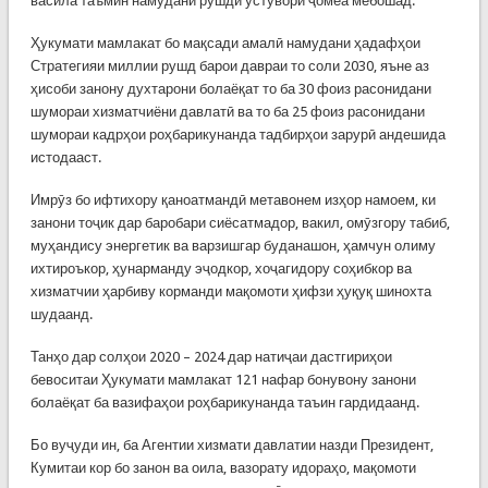
васила таъмин намудани рушди устувори ҷомеа мебошад.
Ҳукумати мамлакат бо мақсади амалӣ намудани ҳадафҳои
Стратегияи миллии рушд барои давраи то соли 2030, яъне аз
ҳисоби занону духтарони болаёқат то ба 30 фоиз расонидани
шумораи хизматчиёни давлатӣ ва то ба 25 фоиз расонидани
шумораи кадрҳои роҳбарикунанда тадбирҳои зарурӣ андешида
истодааст.
Имрӯз бо ифтихору қаноатмандӣ метавонем изҳор намоем, ки
занони тоҷик дар баробари сиёсатмадор, вакил, омӯзгору табиб,
муҳандису энергетик ва варзишгар буданашон, ҳамчун олиму
ихтироъкор, ҳунарманду эҷодкор, хоҷагидору соҳибкор ва
хизматчии ҳарбиву корманди мақомоти ҳифзи ҳуқуқ шинохта
шудаанд.
Танҳо дар солҳои 2020 – 2024 дар натиҷаи дастгириҳои
бевоситаи Ҳукумати мамлакат 121 нафар бонувону занони
болаёқат ба вазифаҳои роҳбарикунанда таъин гардидаанд.
Бо вуҷуди ин, ба Агентии хизмати давлатии назди Президент,
Кумитаи кор бо занон ва оила, вазорату идораҳо, мақомоти