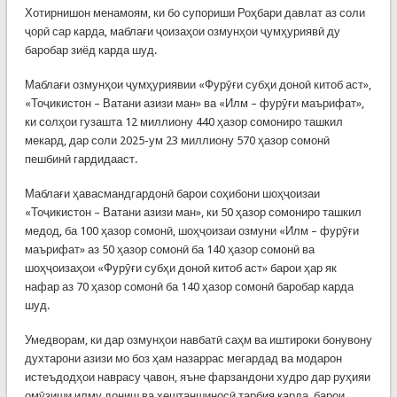
Хотирнишон менамоям, ки бо супориши Роҳбари давлат аз соли
ҷорӣ сар карда, маблағи ҷоизаҳои озмунҳои ҷумҳуриявӣ ду
баробар зиёд карда шуд.
Маблағи озмунҳои ҷумҳуриявии «Фурӯғи субҳи доноӣ китоб аст»,
«Тоҷикистон – Ватани азизи ман» ва «Илм – фурӯғи маърифат»,
ки солҳои гузашта 12 миллиону 440 ҳазор сомониро ташкил
мекард, дар соли 2025-ум 23 миллиону 570 ҳазор сомонӣ
пешбинӣ гардидааст.
Маблағи ҳавасмандгардонӣ барои соҳибони шоҳҷоизаи
«Тоҷикистон – Ватани азизи ман», ки 50 ҳазор сомониро ташкил
медод, ба 100 ҳазор сомонӣ, шоҳҷоизаи озмуни «Илм – фурӯғи
маърифат» аз 50 ҳазор сомонӣ ба 140 ҳазор сомонӣ ва
шоҳҷоизаҳои «Фурӯғи субҳи доноӣ китоб аст» барои ҳар як
нафар аз 70 ҳазор сомонӣ ба 140 ҳазор сомонӣ баробар карда
шуд.
Умедворам, ки дар озмунҳои навбатӣ саҳм ва иштироки бонувону
духтарони азизи мо боз ҳам назаррас мегардад ва модарон
истеъдодҳои наврасу ҷавон, яъне фарзандони худро дар руҳияи
омӯзиши илму дониш ва хештаншиносӣ тарбия карда, барои