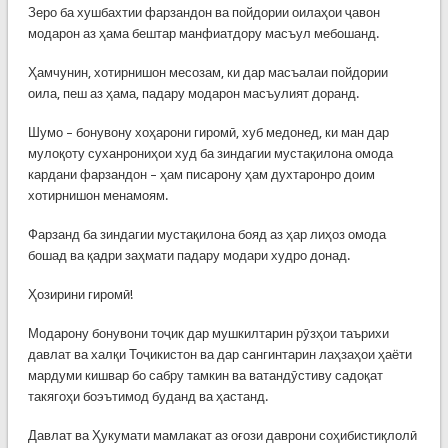
Зеро ба хушбахтии фарзандон ва пойдории оилаҳои ҷавон
модарон аз ҳама бештар манфиатдору масъул мебошанд.
Ҳамчунин, хотирнишон месозам, ки дар масъалаи пойдории
оила, пеш аз ҳама, падару модарон масъулият доранд.
Шумо – бонувону хоҳарони гиромӣ, хуб медонед, ки ман дар
мулоқоту суханрониҳои худ ба зиндагии мустақилона омода
кардани фарзандон – ҳам писарону ҳам духтаронро доим
хотирнишон менамоям.
Фарзанд ба зиндагии мустақилона бояд аз ҳар лиҳоз омода
бошад ва қадри заҳмати падару модари худро донад.
Ҳозирини гиромӣ!
Модарону бонувони тоҷик дар мушкилтарин рӯзҳои таърихи
давлат ва халқи Тоҷикистон ва дар сангинтарин лаҳзаҳои ҳаёти
мардуми кишвар бо сабру тамкин ва ватандӯстиву садоқат
такягоҳи боэътимод буданд ва ҳастанд.
Давлат ва Ҳукумати мамлакат аз оғози даврони соҳибистиқлолӣ