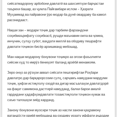
сиёсатмадорону арбобони давлатӣ ва шахсиятҳои барҷастаи
таърихи башар, аз ҷумла Пайғамбари ислом – Ҳазрати
Муҳаммад ва пайравони ӯро модар ба дунё овардаву ба камол
расонидааст.
Нақши зан – модари тоҷик дар тарбияи фарзандони
соҳибмаърифату соҳибкасб, рушди маънавии оила ва ҷомеа,
инчунин, сулҳу субот, ваҳдати миллӣ ва ободиву пешрафти
давлати тоҷикон бисёр арзишманд мебошад.
Ман нақши модарону бонувони тоҷикро аз оғози фаъолияти
сиёсии худ то имрӯз бениҳоят баланд арзёбӣ менамоям.
Зеро онҳо аз рӯзҳои аввал сиёсати пешгирифтаи Роҳбари
давлатро дар барқарорсозии сулҳ, сарҷамъ намудани мардуми
тоҷик, ҳифзи истиқлолу озодӣ ва дигар масъалаҳои давлатдорӣ
на фақат самимона дастгирӣ намуданд, балки барои амалӣ
гардидани ҳадафҳоидавлати тозаистиқлоли тоҷикон кумак ва
саъю талошҳои зиёд карданд.
Занону бонувони муосири тоҷик аз насли занони қаҳрамону
ватандӯсти ориёӣ мебошанд ва озодиву иззату иффати аҷдодии