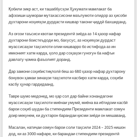
Қобили зикр аст, ки ташаббусҳои Ҳукумати мамлакат ба
афзоиши шумораи мутахассисони маълумоти олидор аз ҳисоби
духтарони ноҳияҳои дурдасти кишвар такони ҷиддӣ бахшиданд.
Аз оғози таъсиси квотаи президентӣ зиёда аз 14 ҳазор нафар
духтарони боистеъдоди мо, бахусус, аз ноҳияҳои дурдаст
муассисаҳои таҳсилоти олии кишварро бо истифода аз ин
имконият хатм карда, ҳоло дар соҳаҳои гуногун ба нафъи
давлату ҷомеа фаъолият доранд.
Дар замони соҳибистиқлолӣ беш аз 680 ҳазор нафар духтарону
бонувон ҳамаи зинаҳои таҳсилоти касбиро хатм карда, соҳиби
касбу ҳунар гардидаанд.
Тавре шумо медонед, мо ҳар сол дар байни хонандагони
муассисаҳои таҳсилоти миёнаи умумӣ, миёна ва ибтидоии касбӣ
барои соҳиб шудан ба стипендияи Президенти мамлакат озмун
доир мекунем, ки духтарон барандаи қисми зиёди он мешаванд.
Масалан, натиҷаи озмун барои соли таҳсили 2024 – 2025 нишон
дод, ки аз 3000 нафаре, ки барандаи стипендияи президентӣ