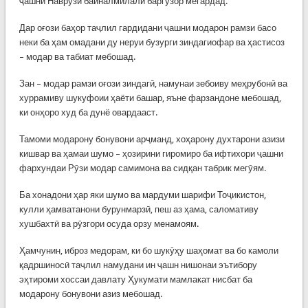
ҷашни Наврӯзи байналмилалӣ баргузор мегардад.
Дар оғози баҳор таҷлил гардидани ҷашни модарон рамзи басо
неки ба ҳам омадани ду неруи бузурги зиндагиофар ва ҳастисоз
– модар ва табиат мебошад.
Зан – модар рамзи оғози зиндагӣ, намунаи зебоиву меҳрубонӣ ва
хуррамиву шукуфоии ҳаёти башар, яъне фарзандоне мебошад,
ки онҳоро худ ба дунё овардааст.
Тамоми модарону бонувони арҷманд, хоҳарону духтарони азизи
кишвар ва ҳамаи шумо – ҳозирини гиромиро ба ифтихори ҷашни
фархундаи Рӯзи модар самимона ва сидқан табрик мегӯям.
Ба хонадони ҳар яки шумо ва мардуми шарифи Тоҷикистон,
кулли ҳамватанони бурунмарзӣ, пеш аз ҳама, саломативу
хушбахтӣ ва рӯзгори осуда орзу менамоям.
Ҳамчунин, иброз медорам, ки бо шукӯҳу шаҳомат ва бо камоли
қадршиносӣ таҷлил намудани ин ҷашн нишонаи эътибору
эҳтироми хоссаи давлату Ҳукумати мамлакат нисбат ба
модарону бонувони азиз мебошад.