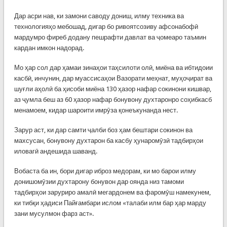
Дар асри нав, ки замони саводу дониш, илму техника ва
технологияҳо мебошад, дигар бо ривоятсозиву афсонабофӣ
мардумро фиреб додану пешрафти давлат ва ҷомеаро таъмин
кардан имкон надорад.
Мо ҳар сол дар ҳамаи зинаҳои таҳсилоти олӣ, миёна ва ибтидоии
касбӣ, инчунин, дар муассисаҳои Вазорати меҳнат, муҳоҷират ва
шуғли аҳолӣ ба ҳисоби миёна 130 ҳазор нафар сокинони кишвар,
аз ҷумла беш аз 60 ҳазор нафар бонувону духтаронро соҳибкасб
менамоем, кидар шароити имрӯза қонеъкунанда нест.
Зарур аст, ки дар самти ҷалби боз ҳам бештари сокинон ва
махсусан, бонувону духтарон ба касбу ҳунаромӯзӣ тадбирҳои
иловагӣ андешида шаванд.
Вобаста ба ин, бори дигар иброз медорам, ки мо барои илму
донишомӯзии духтарону бонувон дар оянда низ тамоми
тадбирҳои заруриро амалӣ мегардонем ва фаромӯш намекунем,
ки тибқи ҳадиси Пайғамбари ислом «талаби илм бар ҳар марду
зани мусулмон фарз аст».