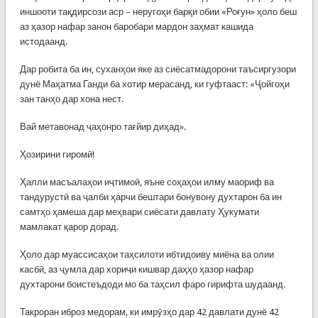
иншооти тақдирсози аср – неругоҳи барқи обии «Роғун» ҳоло беш
аз ҳазор нафар занон баробари мардон заҳмат кашида
истодаанд.
Дар робита ба ин, суханҳои яке аз сиёсатмадорони таъсиргузори
дунё Маҳатма Ганди ба хотир мерасанд, ки гуфтааст: «Ҷойгоҳи
зан танҳо дар хона нест.
Вай метавонад ҷаҳонро тағйир диҳад».
Ҳозирини гиромӣ!
Ҳалли масъалаҳои иҷтимоӣ, яъне соҳаҳои илму маориф ва
тандурустӣ ва ҷалби ҳарчи бештари бонувону духтарон ба ин
самтҳо ҳамеша дар меҳвари сиёсати давлату Ҳукумати
мамлакат қарор дорад.
Ҳоло дар муассисаҳои таҳсилоти ибтидоиву миёна ва олии
касбӣ, аз ҷумла дар хориҷи кишвар даҳҳо ҳазор нафар
духтарони боистеъдоди мо ба таҳсил фаро гирифта шудаанд.
Такроран иброз медорам, ки имрӯзҳо дар 42 давлати дунё 42