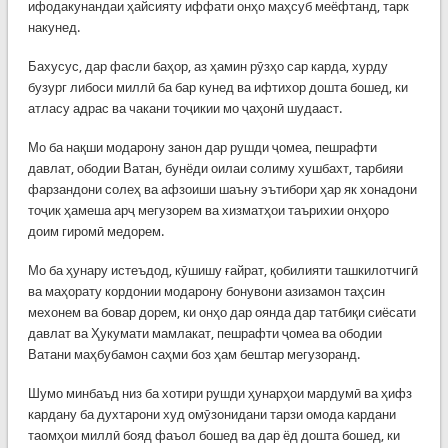
ифодакунандаи ҳайсияту иффати онҳо маҳсуб меёфтанд, тарк
накунед.
Бахусус, дар фасли баҳор, аз ҳамин рӯзҳо сар карда, хурду
бузург либоси миллӣ ба бар кунед ва ифтихор дошта бошед, ки
атласу адрас ва чакани тоҷикии мо ҷаҳонӣ шудааст.
Мо ба нақши модарону занон дар рушди ҷомеа, пешрафти
давлат, ободии Ватан, бунёди оилаи солиму хушбахт, тарбияи
фарзандони солеҳ ва афзоиши шаъну эътибори ҳар як хонадони
тоҷик ҳамеша арҷ мегузорем ва хизматҳои таърихии онҳоро
доим гиромӣ медорем.
Мо ба ҳунару истеъдод, кӯшишу ғайрат, қобилияти ташкилотчигӣ
ва маҳорату кордонии модарону бонувони азизамон таҳсин
мехонем ва бовар дорем, ки онҳо дар оянда дар татбиқи сиёсати
давлат ва Ҳукумати мамлакат, пешрафти ҷомеа ва ободии
Ватани маҳбубамон саҳми боз ҳам бештар мегузоранд.
Шумо минбаъд низ ба хотири рушди ҳунарҳои мардумӣ ва ҳифз
кардану ба духтарони худ омӯзонидани тарзи омода кардани
таомҳои миллӣ бояд фаъол бошед ва дар ёд дошта бошед, ки