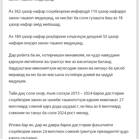
Аз 362 ҳазор нафар соҳибкорони инфиродӣ 110 ҳазор нафарро
занон ташкил медиҳанд, ки нисбат ба соли гузашта беш аз 18
ҳазор нафар зиёд мебошад.
Аз 180 ҳазор нафар роҳбарони хоҷагиҳои деҳқонӣ 53 ҳазор
нафари онҳоро занон ташкил медиҳанд.
Дар робита ба ин, хотирнишон менамоям, ки ҷудо намудани
қарзҳои имтиёзнок ва грантҳо яке аз василаҳои баланд
бардоштани имкониятҳои иқтисодии занон ва оилаҳо ба ҳисоб
меравад ва мо ба ин масъала эътибори доимӣ ва ҷиддӣ
медиҳем.
Тайи даҳ соли охир, яъне солҳои 2015 – 2024 барои дастгирии
соҳибкории занон аз ҷониби ташкилотҳои қарзии мамлакат 27
миллиард сомонӣ қарз дода шудааст, ки беш аз 6 миллиард
сомонии он танҳо ба соли 2024 рост меояд.
Илова бар ин, дар ин давра барои дастгирии фаъолияти
соҳибкории занон 24 миллион сомонӣ грантҳои президентӣ ҷудо
карда шудаанд.