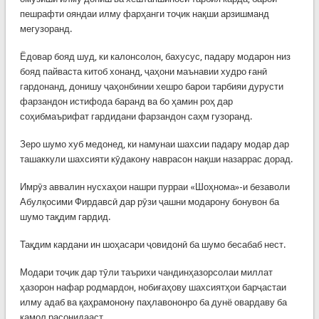
пешрафти ояндаи илму фарҳанги тоҷик нақши арзишманд
мегузоранд.
Ёдовар бояд шуд, ки калонсолон, бахусус, падару модарон низ
бояд пайваста китоб хонанд, ҷаҳони маънавии худро ғанӣ
гардонанд, донишу ҷаҳонбинии хешро барои тарбияи дурусти
фарзандон истифода баранд ва бо ҳамин роҳ дар
соҳибмаърифат гардидани фарзандон саҳм гузоранд.
Зеро шумо хуб медонед, ки намунаи шахсии падару модар дар
ташаккули шахсияти кӯдакону наврасон нақши назаррас дорад.
Имрӯз аввалин нусхаҳои нашри пурраи «Шоҳнома»-и безаволи
Абулқосими Фирдавсӣ дар рӯзи ҷашни модарону бонувон ба
шумо тақдим гардид.
Тақдим кардани ин шоҳасари ҷовидонӣ ба шумо бесабаб нест.
Модари тоҷик дар тӯли таърихи чандинҳазорсолаи миллат
ҳазорон нафар родмардон, нобиғаҳову шахсиятҳои барҷастаи
илму адаб ва қаҳрамонону паҳлавононро ба дунё овардаву ба
камол расонидааст.