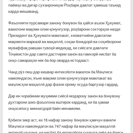
паёмҳо ва дигар суханрониҳои Роҳбари давлат ҳамеша таъкид
карда мешаванд.
Фаъолияти пурсамари занону бонувон ба ҳайси аъзои Ҳукумат,
вакилони мақоми олии қонунгузор, роҳбарони сохторҳои назди
Президент ва Ҳукумати мамлакат, хизматчиёни давлатии
мақомоти марказӣ ва маҳаллӣ, соҳаи бонкдорӣ ва соҳибкорони
муваффақ равшан гувоҳӣ медиҳад, ки сиёсати давлати
Тоҷикистон дар самти дастгирии занон ва ғамхорӣ нисбат ба
онҳо самараҳои нек ба бор оварда истодааст.
Чанд рӯз пеш дар кишвар интихоботи вакилон ба Маҷлиси
намояндагон, яъне мақоми олии қонунгузори мамлакат ва
маҷлисҳои маҳаллӣ дар фазои орому осуда баргузор гардид.
Дар ин чорабинии муҳимми сиёсӣ модарону занон ва бонувону
духтарони азиз фаъолона иштирок карданд, ки ба ҳамаи
онҳосипосу миннатдорӣ баён менамоям.
Қобили зикр аст, ки 18 нафар занону бонувон ҳамчун вакили
Маҷлиси намояндагон ва 747 нафар ба маҷлисҳои маҳаллӣ
интихоб шуданд, ки нисбат ба интихоботи гузашта зиёд ва боиси