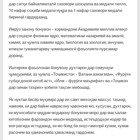
дар сатҳи байналмилалӣ сазовори шоҳҷоиза ва медали тилло,
10 нафар соҳиби медали нуқра ва 1 нафар сазовори медали
биринҷӣ гардидаанд.
Имрӯз занону бонувон – кормандони Академияи миллии илмҳо
дар соҳаҳои физикаи ядро, математикаи назариявӣ ва амалӣ,
химия, аз ҷумла химияи ядро, биология ва зоология, инчунин,
илмҳои гуманитариву ҷомеашиносӣ фаъолияти пурсамар
доранд.
Иштироки фаъолонаи бонувону духтарон дар озмунҳои
ҷумҳуриявӣ, аз ҷумла «Тоҷикистон – Ватани азизи ман», «Фурӯғи
субҳи доноӣ китоб аст», «Илм – фурӯғи маърифат» ва «Тоҷикон
дар оинаи таърих» қобили таҳсин мебошад.
Як нуктаи бисёр муҳимро дар ин самт мехоҳам махсус таъкид
намоям, ки дар байни наврасону ҷавонони мо, хусусан, духтарон,
ки муносибати ҷиддии модарону бонувони моро дар масъалаи
китобхонии фарзандон нишон медиҳад, истеъдодҳои нодир ба
воя расида истодаанд, ки мо бояд ба онҳо ғамхорӣ кунем, кумак
расонем ва ҳамаҷониба ҳавасманд гардонем.