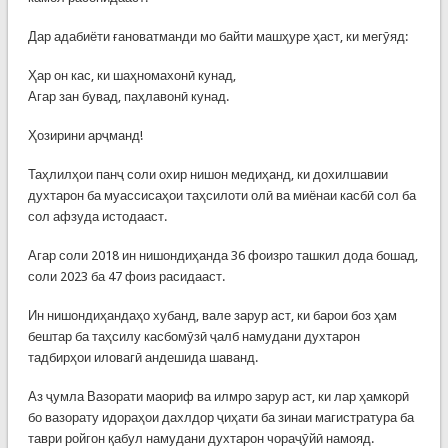
Дар адабиёти ғановатманди мо байти машҳуре ҳаст, ки мегӯяд:
Ҳар он кас, ки шаҳномахонӣ кунад,
Агар зан бувад, паҳлавонӣ кунад.
Ҳозирини арҷманд!
Таҳлилҳои панҷ соли охир нишон медиҳанд, ки дохилшавии
духтарон ба муассисаҳои таҳсилоти олӣ ва миёнаи касбӣ сол ба
сол афзуда истодааст.
Агар соли 2018 ин нишондиҳанда 36 фоизро ташкил дода бошад,
соли 2023 ба 47 фоиз расидааст.
Ин нишондиҳандаҳо хубанд, вале зарур аст, ки барои боз ҳам
бештар ба таҳсилу касбомӯзӣ ҷалб намудани духтарон
тадбирҳои иловагӣ андешида шаванд.
Аз ҷумла Вазорати маориф ва илмро зарур аст, ки лар ҳамкорӣ
бо вазорату идораҳои дахлдор ҷиҳати ба зинаи магистратура ба
таври ройгон қабул намудани духтарон чораҷӯйӣ намояд.