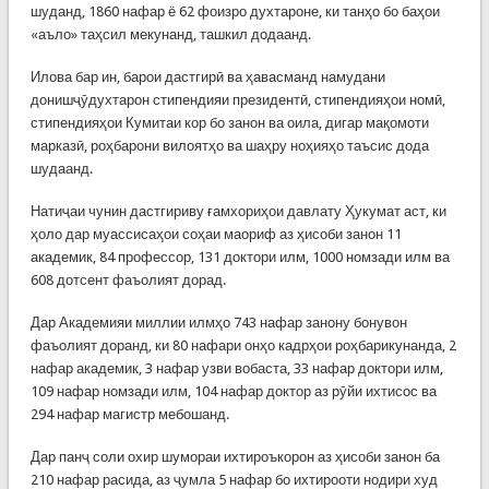
шуданд, 1860 нафар ё 62 фоизро духтароне, ки танҳо бо баҳои
«аъло» таҳсил мекунанд, ташкил додаанд.
Илова бар ин, барои дастгирӣ ва ҳавасманд намудани
донишҷӯдухтарон стипендияи президентӣ, стипендияҳои номӣ,
стипендияҳои Кумитаи кор бо занон ва оила, дигар мақомоти
марказӣ, роҳбарони вилоятҳо ва шаҳру ноҳияҳо таъсис дода
шудаанд.
Натиҷаи чунин дастгириву ғамхориҳои давлату Ҳукумат аст, ки
ҳоло дар муассисаҳои соҳаи маориф аз ҳисоби занон 11
академик, 84 профессор, 131 доктори илм, 1000 номзади илм ва
608 дотсент фаъолият дорад.
Дар Академияи миллии илмҳо 743 нафар занону бонувон
фаъолият доранд, ки 80 нафари онҳо кадрҳои роҳбарикунанда, 2
нафар академик, 3 нафар узви вобаста, 33 нафар доктори илм,
109 нафар номзади илм, 104 нафар доктор аз рӯйи ихтисос ва
294 нафар магистр мебошанд.
Дар панҷ соли охир шумораи ихтироъкорон аз ҳисоби занон ба
210 нафар расида, аз ҷумла 5 нафар бо ихтирооти нодири худ