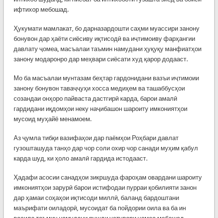
ифтихор мебошад.
Ҳукумати мамлакат, бо дарназардошти саҳми муассири занону
бонувон дар ҳаёти сиёсиву иқтисодӣ ва иҷтимоиву фарҳангии
давлату ҷомеа, масъалаи таъмин намудани ҳуқуқу манфиатҳои
занону модаронро дар меҳвари сиёсати худ қарор додааст.
Мо ба масъалаи мунтазам беҳтар гардонидани вазъи иҷтимоии
занону бонувон таваҷҷуҳи хосса медиҳем ва ташаббусҳои
созандаи онҳоро пайваста дастгирӣ карда, барои амалӣ
гардидани иқдомҳои неку наҷибашон шароиту имкониятҳои
мусоид муҳайё менамоем.
Аз ҷумла тибқи вазифаҳои дар паёмҳои Роҳбари давлат
гузошташуда танҳо дар чор соли охир чор санади муҳим қабул
карда шуд, ки ҳоло амалӣ гардида истодааст.
Ҳадафи асосии санадҳои зикршуда фароҳам овардани шароиту
имкониятҳои зарурӣ барои истифодаи пурраи қобилияти занон
дар ҳамаи соҳаҳои иқтисоди миллӣ, баланд бардоштани
маърифати оиладорӣ, мусоидат ба пойдории оила ва ба ин