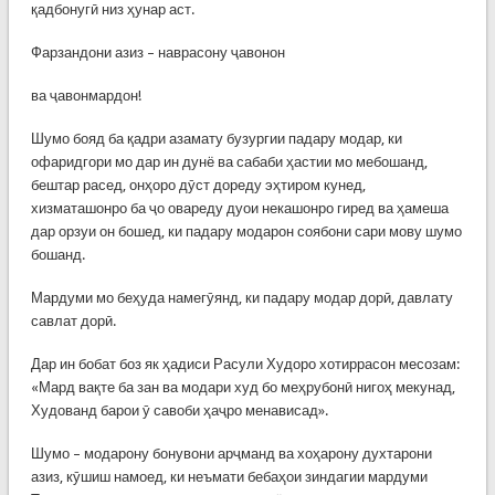
қадбонугӣ низ ҳунар аст.
Фарзандони азиз – наврасону ҷавонон
ва ҷавонмардон!
Шумо бояд ба қадри азамату бузургии падару модар, ки
офаридгори мо дар ин дунё ва сабаби ҳастии мо мебошанд,
бештар расед, онҳоро дӯст дореду эҳтиром кунед,
хизматашонро ба ҷо овареду дуои некашонро гиред ва ҳамеша
дар орзуи он бошед, ки падару модарон соябони сари мову шумо
бошанд.
Мардуми мо беҳуда намегӯянд, ки падару модар дорӣ, давлату
савлат дорӣ.
Дар ин бобат боз як ҳадиси Расули Худоро хотиррасон месозам:
«Мард вақте ба зан ва модари худ бо меҳрубонӣ нигоҳ мекунад,
Худованд барои ӯ савоби ҳаҷро менависад».
Шумо – модарону бонувони арҷманд ва хоҳарону духтарони
азиз, кӯшиш намоед, ки неъмати бебаҳои зиндагии мардуми