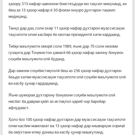
ҳазору 315 нафар ҷавонони боистеъдоди мо таҳсил мекунанд, ки
беш аз 13 ҳазор нафар ё 30 фоизи онҳоро духтарон ташкил
медиҳанд.
Танҳо дар даҳ соли охир 11 ҳазор нафар духтарон муассисаҳои
таҳсилоти олии касбиро бо квотаи президентӣ хатм кардаанд.
Тибқи маълумоти оморӣ соли 1989, яъне дар 70 соли низоми
гузашта дар Тоҷикистон ҳамагӣ 66 ҳазор нафар занону бонувон
соҳиби маълумоти олӣ буданд.
Дар замони соҳибистиқлолӣ беш аз 256 ҳазор нафар духтарон
баъди хатми муассисаҳои таҳсилоти олӣ соҳиби маълумоти олӣ
ва касбу ҳунар гардидаанд.
Яъне шумораи духтарону бонувони соҳиби маълумоти олӣ
нисбат ба давраи қабл аз истиқлол қариб чор баробар
афзудааст.
Ҳоло боз 100 ҳазор нафар духтарон дар муассисаҳои таҳсилоти
олии касбии мамлакат ва 13 ҳазор нафар дар кишварҳои хориҷӣ
ба омӯхтани илму дониш ва касбу ҳунар машғуланд.