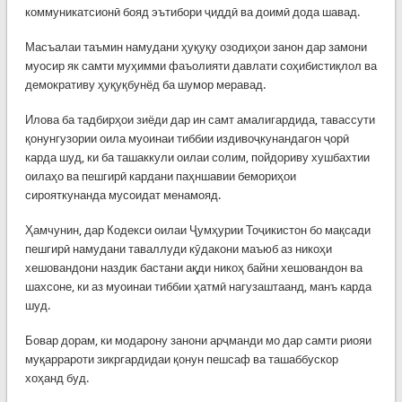
коммуникатсионӣ бояд эътибори ҷиддӣ ва доимӣ дода шавад.
Масъалаи таъмин намудани ҳуқуқу озодиҳои занон дар замони
муосир як самти муҳимми фаъолияти давлати соҳибистиқлол ва
демокративу ҳуқуқбунёд ба шумор меравад.
Илова ба тадбирҳои зиёди дар ин самт амалигардида, тавассути
қонунгузории оила муоинаи тиббии издивоҷкунандагон ҷорӣ
карда шуд, ки ба ташаккули оилаи солим, пойдориву хушбахтии
оилаҳо ва пешгирӣ кардани паҳншавии бемориҳои
сирояткунанда мусоидат менамояд.
Ҳамчунин, дар Кодекси оилаи Ҷумҳурии Тоҷикистон бо мақсади
пешгирӣ намудани таваллуди кӯдакони маъюб аз никоҳи
хешовандони наздик бастани ақди никоҳ байни хешовандон ва
шахсоне, ки аз муоинаи тиббии ҳатмӣ нагузаштаанд, манъ карда
шуд.
Бовар дорам, ки модарону занони арҷманди мо дар самти риояи
муқаррароти зикргардидаи қонун пешсаф ва ташаббускор
хоҳанд буд.