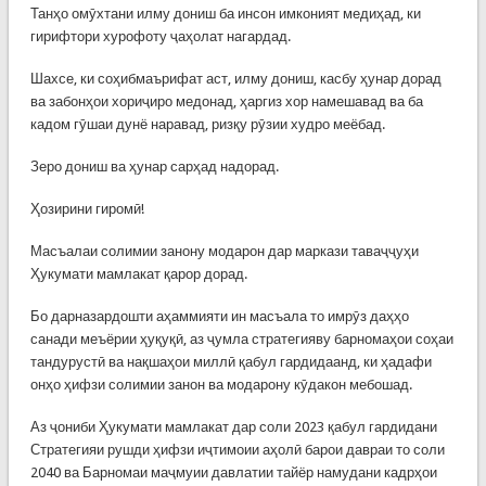
Танҳо омӯхтани илму дониш ба инсон имконият медиҳад, ки
гирифтори хурофоту ҷаҳолат нагардад.
Шахсе, ки соҳибмаърифат аст, илму дониш, касбу ҳунар дорад
ва забонҳои хориҷиро медонад, ҳаргиз хор намешавад ва ба
кадом гӯшаи дунё наравад, ризқу рӯзии худро меёбад.
Зеро дониш ва ҳунар сарҳад надорад.
Ҳозирини гиромӣ!
Масъалаи солимии занону модарон дар маркази таваҷҷуҳи
Ҳукумати мамлакат қарор дорад.
Бо дарназардошти аҳаммияти ин масъала то имрӯз даҳҳо
санади меъёрии ҳуқуқӣ, аз ҷумла стратегияву барномаҳои соҳаи
тандурустӣ ва нақшаҳои миллӣ қабул гардидаанд, ки ҳадафи
онҳо ҳифзи солимии занон ва модарону кӯдакон мебошад.
Аз ҷониби Ҳукумати мамлакат дар соли 2023 қабул гардидани
Стратегияи рушди ҳифзи иҷтимоии аҳолӣ барои давраи то соли
2040 ва Барномаи маҷмуии давлатии тайёр намудани кадрҳои