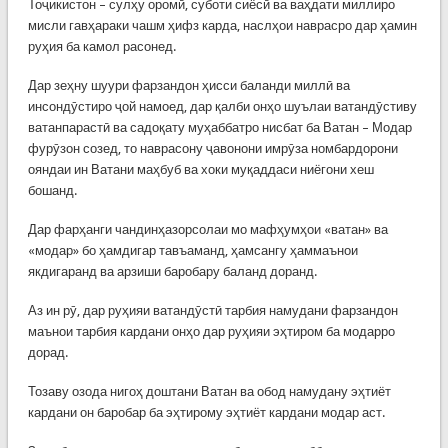
Тоҷикистон – сулҳу оромӣ, суботи сиёсӣ ва ваҳдати миллиро
мисли гавҳараки чашм ҳифз карда, наслҳои наврасро дар ҳамин
руҳия ба камол расонед.
Дар зеҳну шуури фарзандон ҳисси баланди миллӣ ва
инсондӯстиро ҷой намоед, дар қалби онҳо шуълаи ватандӯстиву
ватанпарастӣ ва садоқату муҳаббатро нисбат ба Ватан – Модар
фурӯзон созед, то наврасону ҷавонони имрӯза номбардорони
ояндаи ин Ватани маҳбуб ва хоки муқаддаси ниёгони хеш
бошанд.
Дар фарҳанги чандинҳазорсолаи мо мафҳумҳои «ватан» ва
«модар» бо ҳамдигар тавъаманд, ҳамсангу ҳаммаънои
якдигаранд ва арзиши баробару баланд доранд.
Аз ин рӯ, дар руҳияи ватандӯстӣ тарбия намудани фарзандон
маънои тарбия кардани онҳо дар руҳияи эҳтиром ба модарро
дорад.
Тозаву озода нигоҳ доштани Ватан ва обод намудану эҳтиёт
кардани он баробар ба эҳтирому эҳтиёт кардани модар аст.