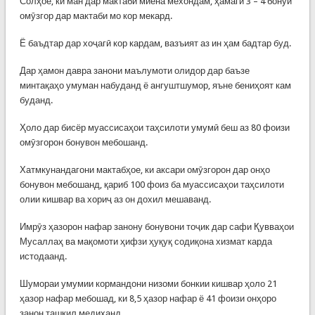
Солҳое, ки ман дар мактаби миёна мехондам, ҳамагӣ 3 – 4 бонуи
омӯзгор дар мактаби мо кор мекард.
Ё баъдтар дар хоҷагӣ кор кардам, вазъият аз ин ҳам бадтар буд.
Дар ҳамон давра занони маълумоти олидор дар баъзе
минтақаҳо умуман набуданд ё ангуштшумор, яъне бениҳоят кам
буданд.
Ҳоло дар бисёр муассисаҳои таҳсилоти умумӣ беш аз 80 фоизи
омӯзгорон бонувон мебошанд.
Хатмкунандагони мактабҳое, ки аксари омӯзгорон дар онҳо
бонувон мебошанд, қариб 100 фоиз ба муассисаҳои таҳсилоти
олии кишвар ва хориҷ аз он дохил мешаванд.
Имрӯз ҳазорон нафар занону бонувони тоҷик дар сафи Қувваҳои
Мусаллаҳ ва мақомоти ҳифзи ҳуқуқ содиқона хизмат карда
истодаанд.
Шумораи умумии кормандони низоми бонкии кишвар ҳоло 21
ҳазор нафар мебошад, ки 8,5 ҳазор нафар ё 41 фоизи онҳоро
занон ташкил медиҳанд.