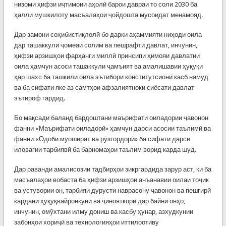
низоми ҳифзи иҷтимоии аҳолӣ барои давраи то соли 2030 ба
ҳалли мушкилоту масъалаҳои ҷойдошта мусоидат менамояд.
Дар замони соҳибистиқлолӣ бо дарки аҳаммияти ниҳоди оила
дар ташаккули ҷомеаи солим ва пешрафти давлат, инчунин,
ҳифзи арзишҳои фарҳанги миллӣ принсипи ҳимояи давлатии
оила ҳамчун асоси ташаккули ҷамъият ва амалишавии ҳуқуқи
ҳар шахс ба ташкили оила эътибори конститутсионӣ касб намуд
ва ба сифати яке аз самтҳои афзалиятноки сиёсати давлат
эътироф гардид.
Бо мақсади баланд бардоштани маърифати оиладории ҷавонон
фанни «Маърифати оиладорӣ» ҳамчун дарси асосии таълимӣ ва
фанни «Одоби муошират ва рӯзгордорӣ» ба сифати дарси
иловагии тарбиявӣ ба барномаҳои таълим ворид карда шуд.
Дар раванди амалисозии тадбирҳои зикргардида зарур аст, ки ба
масъалаҳои вобаста ба ҳифзи арзишҳои анъанавии оилаи тоҷик
ва устувории он, тарбияи дурусти наврасону ҷавонон ва пешгирӣ
кардани ҳуқуқвайронкунӣ ва ҷинояткорӣ дар байни онҳо,
инчунин, омӯхтани илму дониш ва касбу ҳунар, азхудкунии
забонҳои хориҷӣ ва технологияҳои иттилоотиву