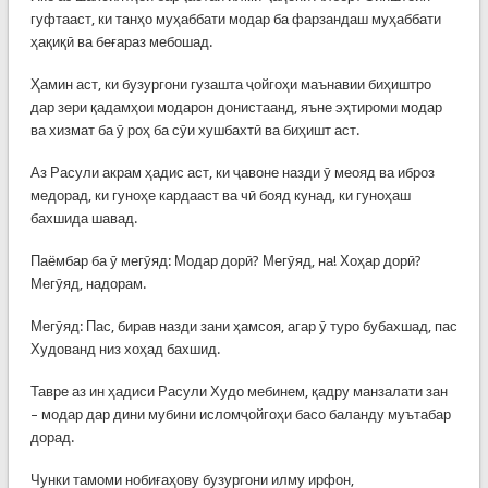
гуфтааст, ки танҳо муҳаббати модар ба фарзандаш муҳаббати
ҳақиқӣ ва беғараз мебошад.
Ҳамин аст, ки бузургони гузашта ҷойгоҳи маънавии биҳиштро
дар зери қадамҳои модарон донистаанд, яъне эҳтироми модар
ва хизмат ба ӯ роҳ ба сӯи хушбахтӣ ва биҳишт аст.
Аз Расули акрам ҳадис аст, ки ҷавоне назди ӯ меояд ва иброз
медорад, ки гуноҳе кардааст ва чӣ бояд кунад, ки гуноҳаш
бахшида шавад.
Паёмбар ба ӯ мегӯяд: Модар дорӣ? Мегӯяд, на! Хоҳар дорӣ?
Мегӯяд, надорам.
Мегӯяд: Пас, бирав назди зани ҳамсоя, агар ӯ туро бубахшад, пас
Худованд низ хоҳад бахшид.
Тавре аз ин ҳадиси Расули Худо мебинем, қадру манзалати зан
– модар дар дини мубини исломҷойгоҳи басо баланду муътабар
дорад.
Чунки тамоми нобиғаҳову бузургони илму ирфон,