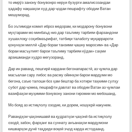
то имрӯз занону бонувонро неруи бузурги амалисозандаи
ҳадафу нақшаҳои худ дар ҷодаи пешрафту ободии Ватан
мешуморад.
Бо эътимоди комил иброз медорам, ки модарону бонувони
муҳтарами мо минбаъд низ дар таълиму тарбияи фарзандони
хушахлоқу соҳибмаърифат, татбиқи талаботу муқаррароти
қонунҳои миллӣ «Дар бораи танзими ҷашну маросим» ва «Дар
бораи масъулият барои таълиму тарбияи кӯдак» саҳми
арзишманди худро мегузоранд.
Дар ин раванд, пешгирӣ кардани бегонапарастӣ, аз ҷумла дар
масъалаи сару либос ва расму ойинҳои барои мардуми мо
бегона, саъю талоши боз ҳам бештар ба хотири таҳкими сулҳу
субот дар ҷомеа, пешрафти давлат ва ободии Ватан аз ҷумлаи
вазифаҳои муҳимми бонувону занони гиромии мо мебошанд.
Мо бояд аз истиқлолу озодие, ки дорем, ношукрӣ накунем.
Равандҳои ҷаҳонишавӣ ва қудратҳои ҷаҳонӣ ба истиқлолу
озодӣ, забон, фарҳанг ва суннату анъанаҳои мардумони
кишварҳои дунё таҳдиди воқеӣ эҷод карда истодаанд.