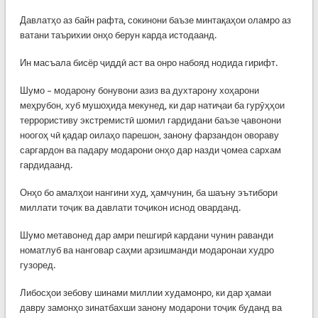
Давлатҳо аз байн рафта, сокинони баъзе минтақаҳои оламро аз
ватани таърихии онҳо берун карда истодаанд.
Ин масъала бисёр ҷиддӣ аст ва онро набояд нодида гирифт.
Шумо – модарону бонувони азиз ва духтарону хоҳарони
меҳрубон, хуб мушоҳида мекунед, ки дар натиҷаи ба гурӯҳҳои
террористиву экстремистӣ шомил гардидани баъзе ҷавонони
ноогоҳ чӣ қадар оилаҳо парешон, занону фарзандон овораву
саргардон ва падару модарони онҳо дар назди ҷомеа сархам
гардидаанд.
Онҳо бо амалҳои нангини худ, ҳамчунин, ба шаъну эътибори
миллати тоҷик ва давлати тоҷикон иснод оварданд.
Шумо метавонед дар амри пешгирӣ кардани чунин раванди
номатлуб ва нанговар саҳми арзишманди модаронаи худро
гузоред.
Либосҳои зебову шинами миллии худамонро, ки дар ҳамаи
давру замонҳо зинатбахши занону модарони тоҷик буданд ва