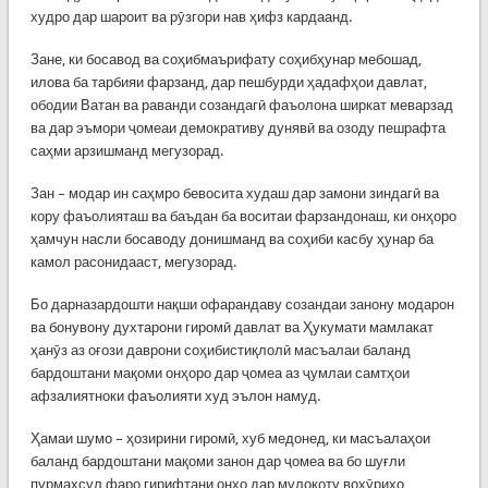
худро дар шароит ва рӯзгори нав ҳифз кардаанд.
Зане, ки босавод ва соҳибмаърифату соҳибҳунар мебошад,
илова ба тарбияи фарзанд, дар пешбурди ҳадафҳои давлат,
ободии Ватан ва раванди созандагӣ фаъолона ширкат меварзад
ва дар эъмори ҷомеаи демокративу дунявӣ ва озоду пешрафта
саҳми арзишманд мегузорад.
Зан – модар ин саҳмро бевосита худаш дар замони зиндагӣ ва
кору фаъолияташ ва баъдан ба воситаи фарзандонаш, ки онҳоро
ҳамчун насли босаводу донишманд ва соҳиби касбу ҳунар ба
камол расонидааст, мегузорад.
Бо дарназардошти нақши офарандаву созандаи занону модарон
ва бонувону духтарони гиромӣ давлат ва Ҳукумати мамлакат
ҳанӯз аз оғози даврони соҳибистиқлолӣ масъалаи баланд
бардоштани мақоми онҳоро дар ҷомеа аз ҷумлаи самтҳои
афзалиятноки фаъолияти худ эълон намуд.
Ҳамаи шумо – ҳозирини гиромӣ, хуб медонед, ки масъалаҳои
баланд бардоштани мақоми занон дар ҷомеа ва бо шуғли
пурмаҳсул фаро гирифтани онҳо дар мулоқоту вохӯриҳо,