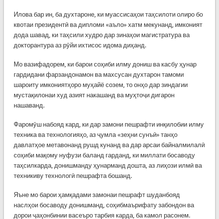
Илова бар ин, ба духтароне, ки муассисаҳои таҳсилоти олиро бо
квотаи президентӣ ва дипломи «аъло» хатм мекунанд, имконият
дода шавад, ки таҳсили худро дар зинаҳои магистратура ва
докторантура аз рӯйи ихтисос идома диҳанд.
Мо вазифадорем, ки барои соҳиби илму дониш ва касбу ҳунар
гардидани фарзандонамон ва махсусан духтарон тамоми
шароиту имкониятҳоро муҳайё созем, то онҳо дар зиндагии
мустақилонаи худ азият накашанд ва муҳтоҷи дигарон
нашаванд.
Фаромӯш набояд кард, ки дар замони пешрафти инқилобии илму
техника ва технологияҳо, аз ҷумла «зеҳни сунъӣ» танҳо
давлатҳое метавонанд рушд кунанд ва дар арсаи байналмилалӣ
соҳиби мақому нуфузи баланд гарданд, ки миллати босаводу
таҳсилкарда, донишманду ҳунарманд дошта, аз лиҳози илмӣ ва
техникиву технологӣ пешрафта бошанд.
Яъне мо барои ҳамқадами замонаи пешрафт шуданбояд
наслҳои босаводу донишманд, соҳибмаърифату забондон ва
дорои ҷаҳонбинии васеъро тарбия карда, ба камол расонем.