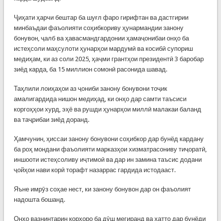
Ҷиҳати ҳарчи бештар ба шуғл фаро гирифтан ва дастгирии
минбаъдаи фаъолияти соҳибкориву ҳунармандии занону
бонувон, ҷалб ва ҳавасмандгардонии ҳамаҷонибаи онҳо ба
истеҳсоли маҳсулоти ҳунарҳои мардумӣ ва косибӣ супориш
медиҳам, ки аз соли 2025, ҳаҷми грантҳои президентӣ 3 баробар
зиёд карда, ба 15 миллион сомонӣ расонида шавад.
Таҳлили лоиҳаҳои аз ҷониби занону бонувони тоҷик
амалигардида нишон медиҳад, ки онҳо дар самти таъсиси
коргоҳҳои хурд, эҳё ва рушди ҳунарҳои миллӣ малакаи баланд
ва таҷрибаи зиёд доранд.
Ҳамчунин, ҳиссаи занону бонувони соҳибкор дар бунёд кардану
ба роҳ мондани фаъолияти марказҳои хизматрасониву тиҷоратӣ,
иншооти истеҳсоливу иҷтимоӣ ва дар ин замина таъсис додани
ҷойҳои нави корӣ торафт назаррас гардида истодааст.
Яъне имрӯз соҳае нест, ки занону бонувон дар он фаъолият
надошта бошанд.
Онҳо вазнинтарин корҳоро ба дӯш мегиранд ва ҳатто дар бунёди