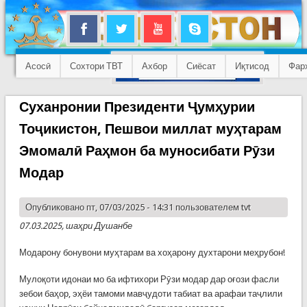
Асосӣ
Сохтори ТВТ
Ахбор
Сиёсат
Иқтисод
Фар
Суханронии Президенти Ҷумҳурии
Тоҷикистон, Пешвои миллат муҳтарам
Эмомалӣ Раҳмон ба муносибати Рӯзи
Модар
Опубликовано пт, 07/03/2025 - 14:31 пользователем
tvt
07.03.2025, шаҳри Душанбе
Модарону бонувони муҳтарам ва хоҳарону духтарони меҳрубон!
Мулоқоти идонаи мо ба ифтихори Рӯзи модар дар оғози фасли
зебои баҳор, эҳёи тамоми мавҷудоти табиат ва арафаи таҷлили