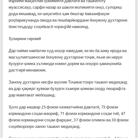
иҷроияи маҳаллии ҳокимияти давлатӣ ва ташкилоту
муассисаҳо, сарфи назар аз шакли моликияти онҳо, супориш
дода мешавад, ки ҷиҳатибоз ҳам бештар бавазифаҳои
роҳбарикунанда омода ва пешбарӣкардани бонувону духтарони
боистеъдоду соҳибкасб чораҷӯйӣ намоянд.
Ҳозирини гиромӣ!
Дар паёми навбатии худ изҳор намудам, ки мо ба азму ирода ва
масъулиятшиносии бонувону духтарони тоҷик, яъне ин неруи
бузурги ҷомеа эътимоди комил дорем ва онҳоро ҳамаҷониба
дастгирӣ менамоем.
Занону духтарон нисфи аҳолии Тоҷикистонро ташкил медиҳанд
ва дар ҳақиқат қувваи бузурги эъмори ҷомеаи озоду пешрафта
дар мамлакат мебошанд.
Ҳоло дар кишвар 25 фоизи хизматчиёни давлатӣ, 73 фоизи
кормандони соҳаи маориф, 71 фоизи кормандони соҳаи тиб, 47
фоизи кормандони соҳаи фарҳанг, 37 фоизи олимон ва 30 фоизи
соҳибкоронро занон ташкил медиҳанд.