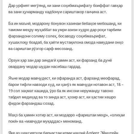
Дар урфият мегӯянд, ки зани соҳибмаърифату боиффат гавҳар
ва зани ҳунарманду кадбонуи сариштакор ганҷина аст.
Ба ин маънӣ, модарону бонувон хазинаи бебаҳое мебошанд, ки
тамоми меҳру муҳаббат ва умри азизи худро дар роҳи тарбияи
фарзандони солиму солеҳ, босаводу соҳибмаърифат,
хушахлоқу боадаб, ба ҳаёти мустақилона омода намудани онҳо
ва сариштаи рӯзгор сарф месозанд.
Орзуи ҳар зан дар зиндагӣ ҳамин аст, ки фарзанд ба дунё
овардану модар шудан насибаш гардад.
Яъне модар мавҷудест, ки офаранда аст, фарзанд меофарад,
барои тифли навзоди худ, ки ҳанӯз як мавҷуди нотавон аст, 18 –
19 сол заҳмат кашида, ӯро ба як инсони неруманду тавоно
табдил медиҳад ва то зинда аст, ҳозир аст, ки ҳастии хешро
фидои фарзандаш созад.
Маҳз ба ҳамин хотир аст, ки модарро «фариштаи меҳр», «олиҳаи
покӣ» ва «мавҷуди муқаддас» меноманд.
Яке аз шахсиятҳои барҷастаи илми ҷаҳонӣ Алберт Эйнштейн