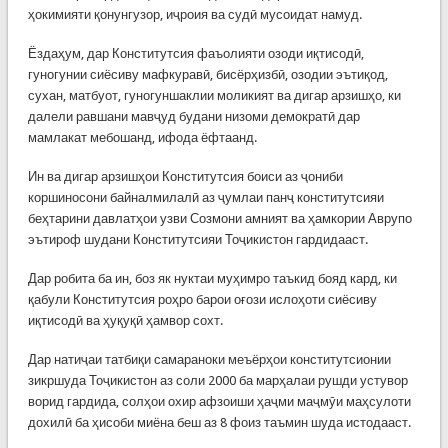
ҳокимияти қонунгузор, иҷроия ва судӣ мусоидат намуд.
Ёздаҳум, дар Конститутсия фаъолияти озоди иқтисодӣ,
гуногунии сиёсиву мафкуравӣ, бисёрҳизбӣ, озодии эътиқод,
сухан, матбуот, гуногуншаклии моликият ва дигар арзишҳо, ки
далели равшани мавҷуд будани низоми демократӣ дар
мамлакат мебошанд, ифода ёфтаанд.
Ин ва дигар арзишҳои Конститутсия боиси аз ҷониби
коршиносони байналмилалӣ аз ҷумлаи панҷ конститутсияи
беҳтарини давлатҳои узви Созмони амният ва ҳамкории Аврупо
эътироф шудани Конститутсияи Тоҷикистон гардидааст.
Дар робита ба ин, боз як нуктаи муҳимро таъкид бояд кард, ки
қабули Конститутсия роҳро барои оғози ислоҳоти сиёсиву
иқтисодӣ ва ҳуқуқӣ ҳамвор сохт.
Дар натиҷаи татбиқи самараноки меъёрҳои конститутсионии
зикршуда Тоҷикистон аз соли 2000 ба марҳалаи рушди устувор
ворид гардида, солҳои охир афзоиши ҳаҷми маҷмӯи маҳсулоти
дохилӣ ба ҳисоби миёна беш аз 8 фоиз таъмин шуда истодааст.