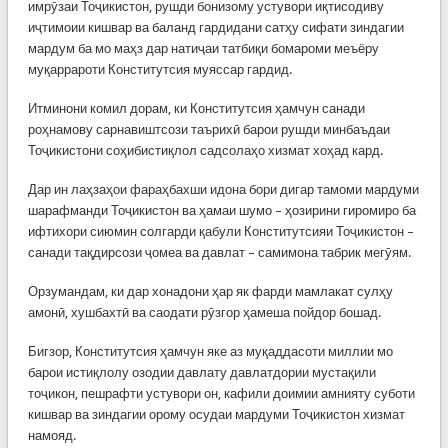
имрӯзаи Тоҷикистон, рушди бонизому устувори иқтисодиву
иҷтимоии кишвар ва баланд гардидани сатҳу сифати зиндагии
мардум ба мо маҳз дар натиҷаи татбиқи бомароми меъёру
муқаррароти Конститутсия муяссар гардид.
Итминони комил дорам, ки Конститутсия ҳамчун санади
роҳнамову сарнавиштсози таърихӣ барои рушди минбаъдаи
Тоҷикистони соҳибистиқлол садсолаҳо хизмат хоҳад кард.
Дар ин лаҳзаҳои фараҳбахши идона бори дигар тамоми мардуми
шарафманди Тоҷикистон ва ҳамаи шумо – ҳозирини гиромиро ба
ифтихори сиюмин солгарди қабули Конститутсияи Тоҷикистон –
санади тақдирсози ҷомеа ва давлат – самимона табрик мегӯям.
Орзумандам, ки дар хонадони ҳар як фарди мамлакат сулҳу
амонӣ, хушбахтӣ ва саодати рӯзгор ҳамеша пойдор бошад.
Бигзор, Конститутсия ҳамчун яке аз муқаддасоти миллии мо
барои истиқлолу озодии давлату давлатдории мустақили
тоҷикон, пешрафти устувори он, кафили доимии амнияту суботи
кишвар ва зиндагии орому осудаи мардуми Тоҷикистон хизмат
намояд.