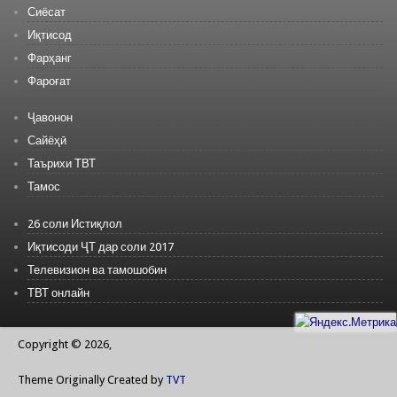
Сиёсат
Иқтисод
Фарҳанг
Фароғат
Ҷавонон
Сайёҳӣ
Таърихи ТВТ
Тамос
26 соли Истиқлол
Иқтисоди ҶТ дар соли 2017
Телевизион ва тамошобин
ТВТ онлайн
Copyright © 2026,
Theme Originally Created by
TVT