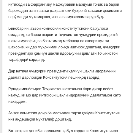
иқтисодӣ ва фарҳангиву мафкуравии мардуми тоҷик ва барои
баромадан аз ин вазъи даҳшатноки буҳронӣ таъсиси ҳокимияти
нерӯманди мутамарказ, ягона ва муназзам зарур буд.
Бинобар ин, аъзои комиссияи конститутсионӣ ба хулоса
омаданд, ки барои шароити Тоҷикистон ҷумҳурии президентӣ
шакли мувофиқ ва боэътимод мебошад ва аксари кулли
шахсоне, ки дар муҳокимаи лоиҳа иштирок доштанд, ҷумҳурии
президентиро ҳамчун шакли идоракунии давлати Тоҷикистон
тарафдорӣ карданд.
Дар натиҷа ҷумҳурии президентӣ ҳамчун шакли идоракунии
давлат дар лоиҳаи Конститутсия пешниҳод гардид.
Рушди минбаъдаи Тоҷикистони азизамон бори дигар исбот
намуд, ки мо дар интихоби шакли идоракунии давлатамон хато
накардем.
Аъзои комиссия доир ба масъалаи тарзи қабули Конститутсия
низ андешаҳои мухталиф доштанд.
Баъзеҳо аз ҷониби парламент қабул кардани Конститутсияро