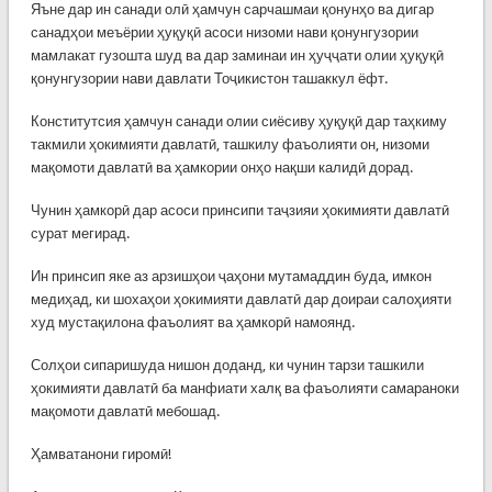
Яъне дар ин санади олӣ ҳамчун сарчашмаи қонунҳо ва дигар
санадҳои меъёрии ҳуқуқӣ асоси низоми нави қонунгузории
мамлакат гузошта шуд ва дар заминаи ин ҳуҷҷати олии ҳуқуқӣ
қонунгузории нави давлати Тоҷикистон ташаккул ёфт.
Конститутсия ҳамчун санади олии сиёсиву ҳуқуқӣ дар таҳкиму
такмили ҳокимияти давлатӣ, ташкилу фаъолияти он, низоми
мақомоти давлатӣ ва ҳамкории онҳо нақши калидӣ дорад.
Чунин ҳамкорӣ дар асоси принсипи таҷзияи ҳокимияти давлатӣ
сурат мегирад.
Ин принсип яке аз арзишҳои ҷаҳони мутамаддин буда, имкон
медиҳад, ки шохаҳои ҳокимияти давлатӣ дар доираи салоҳияти
худ мустақилона фаъолият ва ҳамкорӣ намоянд.
Солҳои сипаришуда нишон доданд, ки чунин тарзи ташкили
ҳокимияти давлатӣ ба манфиати халқ ва фаъолияти самараноки
мақомоти давлатӣ мебошад.
Ҳамватанони гиромӣ!