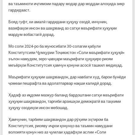
ва таъминоти иҷтимоии падару модар дар моддаи алоҳида зикр
гардидааст.
Бояд гуфт, ки амалӣ гардидани ҳуқуқу озодӣ, инчунин,
вазифаҳои инсон ва шаҳрванд аз сатҳи маърифати ҳуқуқии
мардум вобастагӣ дорад.
Мо соли 2024-ро ба муносибати 30-солагии қабули
Конститутсияи Ҷумҳурии Тоҷикистон «Соли маърифати ҳуқуқӣ»
эълон намудем, зеро ҷавҳари маърифати ҳуқуқиро риояи
меъёрҳои Конститутсия ҳамчун қонуни асосӣ ташкил медиҳад.
Маърифати ҳуқуқии шаҳрвандон, дар навбати худ, барои бунёди
ҷомеаи пешрафта ва адолатпарвар нақши калидӣ дорад.
Ҳадаф аз иқдоми мазкур баланд бардоштани сатҳи маърифати
ҳуқуқии шаҳрвандон, тарғиби арзишҳои демократӣ ва таҳкими
ҳуқуқу озодиҳои инсон мебошад.
Ҳамчунин, тарбияи шаҳрвандон дар рӯҳияи эҳтиром ба
Конститутсия, риояву иҷрои қонунҳо ва таъмин намудани
волоияти қонун низ аз ҷумлаи ҳадафҳои аслии «Соли