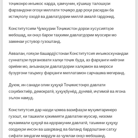
тоҷиконро инъикос карда, ҳамчунин, кӯшишу талошҳои
фарзандони огоҳи миллати тоҷикро дар роҳи расидан ба
истиқлолу озодӣ ва давлатдории миллӣ амалӣ гардонид.
Конститутсияи Ҷумҳурии Тоҷикистон дорои хусусиятҳое
мебошад, ки онҳо барои таҳкими давлатдории муосири мо
заминаи устувор гузоштанд.
Аввалан, ғояҳои башардӯстонаи Конститутсия инъикоскунандаи
суннатҳои пурғановати халқи тоҷик буда, аз фарҳанги ниёгони
ориёии мо, анъанаҳои давлатдории халқамон ва мероси
бузургони таъриху фарҳанги миллатамон сарчашма мегиранд.
Дуюм, ин санади олии ҳуқуқӣ Тоҷикистонро давлати
соҳибихтиёр, демократӣ, ҳуқуқбунёд, дунявӣ, иҷтимоӣ ва ягона
эълон намуд.
Конститутсия дар назди ҷомеа вазифаҳои муҳимтаринеро
гузошт, ки ташкили ҳокимияти давлатии муосир, низоми
мукаммали ҳуқуқӣ ва идоракунии давлатӣ, таъмини ҳуқуқу
озодиҳои инсон ва шаҳрванд ва баланд бардоштани сатҳу
сифати зиндагии мардум аз ҷумлаи онҳо мебошанд.