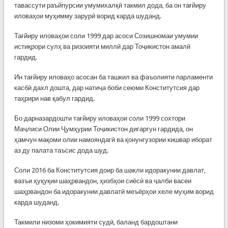
тавассути раъйпурсии умумихалқӣ такмил дода, ба он тағйиру
иловаҳои муҳимму зарурӣ ворид карда шуданд.
Тағйиру иловаҳои соли 1999 дар асоси Созишномаи умумии
истиқрори сулҳ ва ризоияти миллӣ дар Тоҷикистон амалӣ
гардид.
Ин тағйиру иловаҳо асосан ба ташкил ва фаъолияти парламенти
касбӣ дахл дошта, дар натиҷа боби сеюми Конститутсия дар
таҳрири нав қабул гардид.
Бо дарназардошти тағйиру иловаҳои соли 1999 сохтори
Маҷлиси Олии Ҷумҳурии Тоҷикистон дигаргун гардида, он
ҳамчун мақоми олии намояндагӣ ва қонунгузории кишвар иборат
аз ду палата таъсис дода шуд.
Соли 2016 ба Конститутсия доир ба шакли идоракунии давлат,
вазъи ҳуқуқии шаҳрвандон, ҳизбҳои сиёсӣ ва ҷалби васеи
шаҳрвандон ба идоракунии давлатӣ меъёрҳои хеле муҳим ворид
карда шуданд.
Такмили низоми ҳокимияти судӣ, баланд бардоштани