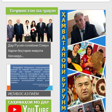
Тоҷикистон ва ҷаҳон
Дар Русия ғолибони Озмун
барои беҳтарин мақола
бахшида...
ИҚТИБОС АЗ ПАЁМ