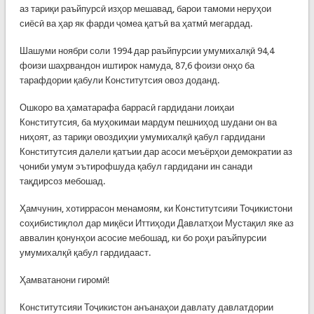
аз тариқи раъйпурсӣ изҳор мешавад, барои тамоми неруҳои
сиёсӣ ва ҳар як фарди ҷомеа қатъӣ ва ҳатмӣ мегардад.
Шашуми ноябри соли 1994 дар раъйпурсии умумихалқӣ 94,4
фоизи шаҳрвандон иштирок намуда, 87,6 фоизи онҳо ба
тарафдории қабули Конститутсия овоз доданд.
Ошкоро ва ҳаматарафа баррасӣ гардидани лоиҳаи
Конститутсия, ба муҳокимаи мардум пешниҳод шудани он ва
ниҳоят, аз тариқи овоздиҳии умумихалқӣ қабул гардидани
Конститутсия далели қатъии дар асоси меъёрҳои демократии аз
ҷониби умум эътирофшуда қабул гардидани ин санади
тақдирсоз мебошад.
Ҳамчунин, хотиррасон менамоям, ки Конститутсияи Тоҷикистони
соҳибистиқлол дар миқёси Иттиҳоди Давлатҳои Мустақил яке аз
аввалин қонунҳои асосие мебошад, ки бо роҳи раъйпурсии
умумихалқӣ қабул гардидааст.
Ҳамватанони гиромӣ!
Конститутсияи Тоҷикистон анъанаҳои давлату давлатдории