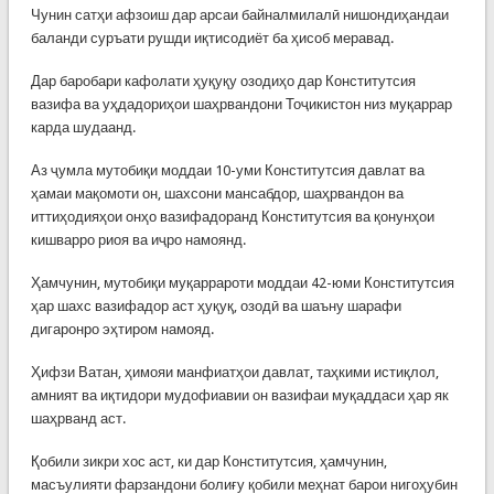
Чунин сатҳи афзоиш дар арсаи байналмилалӣ нишондиҳандаи
баланди суръати рушди иқтисодиёт ба ҳисоб меравад.
Дар баробари кафолати ҳуқуқу озодиҳо дар Конститутсия
вазифа ва уҳдадориҳои шаҳрвандони Тоҷикистон низ муқаррар
карда шудаанд.
Аз ҷумла мутобиқи моддаи 10-уми Конститутсия давлат ва
ҳамаи мақомоти он, шахсони мансабдор, шаҳрвандон ва
иттиҳодияҳои онҳо вазифадоранд Конститутсия ва қонунҳои
кишварро риоя ва иҷро намоянд.
Ҳамчунин, мутобиқи муқаррароти моддаи 42-юми Конститутсия
ҳар шахс вазифадор аст ҳуқуқ, озодӣ ва шаъну шарафи
дигаронро эҳтиром намояд.
Ҳифзи Ватан, ҳимояи манфиатҳои давлат, таҳкими истиқлол,
амният ва иқтидори мудофиавии он вазифаи муқаддаси ҳар як
шаҳрванд аст.
Қобили зикри хос аст, ки дар Конститутсия, ҳамчунин,
масъулияти фарзандони болиғу қобили меҳнат барои нигоҳубин