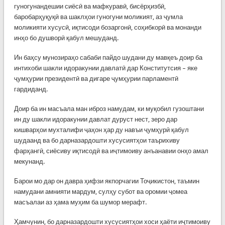
гуногунандешии сиёсӣ ва мафкуравӣ, бисёрҳизбӣ,
баробарҳуқуқӣ ва шаклҳои гуногуни моликият, аз ҷумла
моликияти хусусӣ, иқтисоди бозаргонӣ, соҳибкорӣ ва монанди
инҳо бо душворӣ қабул мешуданд.
Ин баҳсу мунозираҳо сабаби пайдо шудани ду мавқеъ доир ба
интихоби шакли идоракунии давлатӣ дар Конститутсия – яке
ҷумҳурии президентӣ ва дигаре ҷумҳурии парламентӣ
гардиданд.
Доир ба ин масъала ман иброз намудам, ки муқобил гузоштани
ин ду шакли идоракунии давлат дуруст нест, зеро дар
кишварҳои мухталифи ҷаҳон ҳар ду навъи ҷумҳурӣ қабул
шудаанд ва бо дарназардошти хусусиятҳои таърихиву
фарҳангӣ, сиёсиву иқтисодӣ ва иҷтимоиву анъанавии онҳо амал
мекунанд.
Барои мо дар он давра ҳифзи якпорчагии Тоҷикистон, таъмин
намудани амнияти мардум, сулҳу субот ва оромии ҷомеа
масъалаи аз ҳама муҳим ба шумор мерафт.
Ҳамчунин, бо дарназардошти хусусиятҳои хоси ҳаёти иҷтимоиву