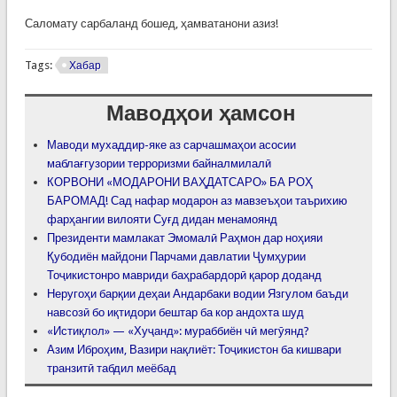
Саломату сарбаланд бошед, ҳамватанони азиз!
Tags:
Хабар
Маводҳои ҳамсон
Маводи мухаддир-яке аз сарчашмаҳои асосии
маблағгузории терроризми байналмилалӣ
КОРВОНИ «МОДАРОНИ ВАҲДАТСАРО» БА РОҲ
БАРОМАД! Сад нафар модарон аз мавзеъҳои таърихию
фарҳангии вилояти Суғд дидан менамоянд
Президенти мамлакат Эмомалӣ Раҳмон дар ноҳияи
Қубодиён майдони Парчами давлатии Ҷумҳурии
Тоҷикистонро мавриди баҳрабардорӣ қарор доданд
Неругоҳи барқии деҳаи Андарбаки водии Язгулом баъди
навсозӣ бо иқтидори бештар ба кор андохта шуд
«Истиқлол» — «Хуҷанд»: мураббиён чӣ мегӯянд?
Азим Иброҳим, Вазири нақлиёт: Тоҷикистон ба кишвари
транзитӣ табдил меёбад