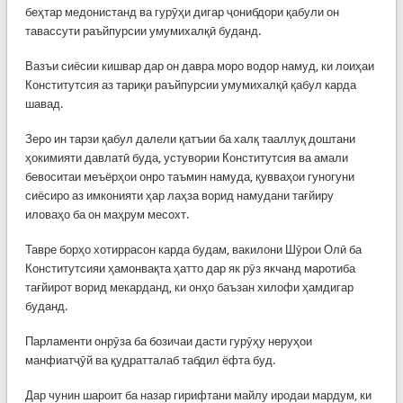
беҳтар медонистанд ва гурӯҳи дигар ҷонибдори қабули он
тавассути раъйпурсии умумихалқӣ буданд.
Вазъи сиёсии кишвар дар он давра моро водор намуд, ки лоиҳаи
Конститутсия аз тариқи раъйпурсии умумихалқӣ қабул карда
шавад.
Зеро ин тарзи қабул далели қатъии ба халқ тааллуқ доштани
ҳокимияти давлатӣ буда, устувории Конститутсия ва амали
бевоситаи меъёрҳои онро таъмин намуда, қувваҳои гуногуни
сиёсиро аз имконияти ҳар лаҳза ворид намудани тағйиру
иловаҳо ба он маҳрум месохт.
Тавре борҳо хотиррасон карда будам, вакилони Шӯрои Олӣ ба
Конститутсияи ҳамонвақта ҳатто дар як рӯз якчанд маротиба
тағйирот ворид мекарданд, ки онҳо баъзан хилофи ҳамдигар
буданд.
Парламенти онрӯза ба бозичаи дасти гурӯҳу неруҳои
манфиатҷӯй ва қудратталаб табдил ёфта буд.
Дар чунин шароит ба назар гирифтани майлу иродаи мардум, ки