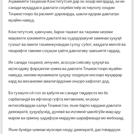
Аҳаммияти таърихии Конститутсия дар он зоҳир мегардад, ки ин
санади муқаддаси давлати соҳибихтиёр истиқлолу озодии
Тоҷикистонро ба расмият дароварда, шакли идораи давлатро
муайян намуд.
Конститутсия, ҳамчунин, барои ташкил ва таҳкими низоми
мақомоти ҳокимияти давлатӣ ва худидоракунӣ заминаи ҳуқуқӣ
гузошт ва омили таъминкунандаи сулҳу субот, ваҳдати миллӣ ва
пешрафти тамоми соҳаҳои ҳаёти давлативу ҷамъиятӣ гардид.
Ин санади таърихӣ, инчунин, асосҳои сиёсиву ҳуқуқӣ ва
иқтисодиву фарҳангии ҷомеа ва давлати Тоҷикистонро муайян
намуда, низоми мукаммали ҳуқуқу озодиҳои инсонро муқаррар
кард ва механизми амалигардонии онҳоро кафолат дод.
Бо гузашти сӣ сол аз қабули ин санади тақдирсоз мо бо
сарбаландӣ ва ифтихор гуфта метавонем, ки роҳи
интихобкардаи халқи Тоҷикистон, яъне барпо кардани давлати
демократӣ, ҳуқуқбунёд, дунявӣ ва иҷтимоӣ ҷавобгӯйи мақсаду
маром ва ормону ҳадафҳои мардуми шарафманди мо мебошад.
Яъне бунёди ҷомеаи муосири озоду демократӣ, дастовардҳои