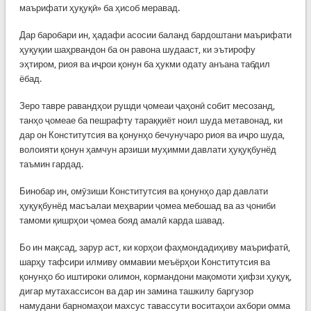
маърифати ҳуқуқӣ» ба ҳисоб меравад.
Дар баробари ин, ҳадафи асосии баланд бардоштани маърифати
ҳуқуқии шаҳрвандон ба он равона шудааст, ки эътирофу
эҳтиром, риоя ва иҷрои қонун ба ҳукми одату анъана табдил
ёбад.
Зеро тавре равандҳои рушди ҷомеаи ҷаҳонӣ собит месозанд,
танҳо ҷомеае ба пешрафту тараққиёт ноил шуда метавонад, ки
дар он Конститутсия ва қонунҳо бечунучаро риоя ва иҷро шуда,
волоияти қонун ҳамчун арзиши муҳимми давлати ҳуқуқбунёд
таъмин гардад.
Бинобар ин, омӯзиши Конститутсия ва қонунҳо дар давлати
ҳуқуқбунёд масъалаи меҳварии ҷомеа мебошад ва аз ҷониби
тамоми қишрҳои ҷомеа бояд амалӣ карда шавад.
Бо ин мақсад, зарур аст, ки корҳои фаҳмондадиҳиву маърифатӣ,
шарҳу тафсири илмиву оммавии меъёрҳои Конститутсия ва
қонунҳо бо иштироки олимон, кормандони мақомоти ҳифзи ҳуқуқ,
дигар мутахассисон ва дар ин замина ташкилу баргузор
намудани барномаҳои махсус тавассути воситаҳои ахбори омма