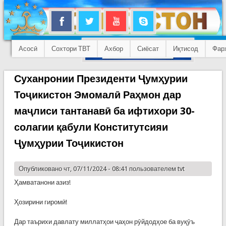
Асосӣ
Сохтори ТВТ
Ахбор
Сиёсат
Иқтисод
Фар
Суханронии Президенти Ҷумҳурии
Тоҷикистон Эмомалӣ Раҳмон дар
маҷлиси тантанавӣ ба ифтихори 30-
солагии қабули Конститутсияи
Ҷумҳурии Тоҷикистон
Опубликовано чт, 07/11/2024 - 08:41 пользователем
tvt
Ҳамватанони азиз!
Ҳозирини гиромӣ!
Дар таърихи давлату миллатҳои ҷаҳон рӯйдодҳое ба вуқӯъ