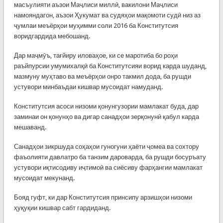
масъулияти аъзои Маҷлиси миллӣ, вакилони Маҷлиси
намояндагон, аъзои Ҳукумат ва судяҳои мақомоти судӣ низ аз
ҷумлаи меъёрҳои муҳимми соли 2016 ба Конститутсия
воридгардида мебошанд.
Дар маҷмӯъ, тағйиру иловаҳое, ки се маротиба бо роҳи
раъйпурсии умумихалқӣ ба Конститутсияи ворид карда шуданд,
мазмуну муҳтаво ва меъёрҳои онро такмил дода, ба рушди
устувори минбаъдаи кишвар мусоидат намуданд.
Конститутсия асоси низоми қонунгузории мамлакат буда, дар
заминаи он қонунҳо ва дигар санадҳои зерқонунӣ қабул карда
мешаванд.
Санадҳои зикршуда соҳаҳои гуногуни ҳаёти ҷомеа ва сохтору
фаъолияти давлатро ба танзим дароварда, ба рушди босуръату
устувори иқтисодиву иҷтимоӣ ва сиёсиву фарҳангии мамлакат
мусоидат мекунанд.
Бояд гуфт, ки дар Конститутсия принсипу арзишҳои низоми
ҳуқуқии кишвар сабт гардиданд.