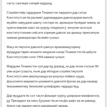
сахту сангинро сипарӣ карданд.
Соҳибихтиёр гардидани Тоҷикистон зарурати дар сатҳи
Конститутсия ба расмият даровардани давлатдории миллӣ,
муайян намудани шаклу сохтори он, арзишҳои бунёдии ҷомеа, аз
ҷумла мақоми шахс ва ҳуқуқу озодиҳои ӯ, инчунин асосҳои
конститутсионии сиёсати хориҷии давлат ва арзишу принсипҳои
ҷомеаи демократиро ба миён гузошт.
Маҳз истиқлоли давлатӣ ҳамчун арзишмандтарину
муқаддастарин неъмати зиндагии халқи Тоҷикистон ба қабули
Конститутсияи соли 1994 замина гузошт.
Мардуми Тоҷикистон хуб дар ёд доранд, ки дар оғози солҳои 90-
уми асри гузашта, яъне дар ибтидои соҳибистиқлолӣ
Конститутсияи амалкунанда ва қонунҳо поймол шуда,
фаъолияти мақомоти ҳокимияти давлатӣ фалаҷ ва дар кишвар
беҳокимиятиву бенизомӣ ҳукмфармо гардида буд.
Дар муддати як сол таҳти фишори гурӯҳу доираҳои манфиатхоҳ
ду Президент ва панҷ Ҳукумат ба истеъфо рафт ва ин раванд
боиси сар задани ҷанги шаҳрвандӣ гардид.