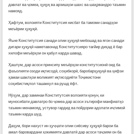
давлат ва ҷомеа, ҳуқуқ ва арзишҳои шахс ва шаҳрвандро таъмин
намояд.
Ҳафтум, волоияти Конститутсия нисбат ба тамоми санадҳои
меъёрии ҳуқуқӣ.
Яъне Конститутсия санади олии ҳуқуқӣ мебошад ва ягон санади
дигари ҳуқуқӣ наметавонад Конститутсияро тағйир диҳад ё бар
хилофи меъёрҳои он қабул карда шавад.
Ҳаштум, дар асоси принсипу меъёрҳои конститутсионӣ оид ба
фаъолияти озоди иқтисодӣ, соҳибкорӣ, баробарҳуқуқӣ ва ҳифзи
ҳамаи шаклҳои моликият иқтисодиёти Тоҷикистони
соҳибистиқлол ташаккул ва рушд ёфт.
Нӯҳум, дар заминаи Конститутсия волоияти қонун, ки
муносибати давлатро бо ҷомеа дар асоси эътирофи манфиатҳо
таъмин менамояд, устувор гардид ва пойдории адолати иҷтимоӣ
таъмин карда шуд.
Даҳум, бори нахуст ин ҳуҷҷати олии сиёсиву ҳуқуқӣ барои ба
амал баровардани ҳокимияти давлатӣ дар асоси таҷзияи он ба