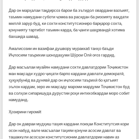
Дар он марҳалаи тақдирсоз барои ба эътидол овардани вазъият,
таъмин намудани суботи ҷомеа ва расидан ба ризоияту ваҳдати
миллӣ зарур буд, ки сохти конститутсиониро барқарор сохта,
қонунияту тартибот таъмин карда, ба ҷанги шаҳрвандӣ хотима
бахшида шавад.
Амалисозии ин вазифаи душвору мураккаб танҳо баъди
Иҷлосияи таърихии шонздаҳуми Шӯрои Олӣ оғоз гардид.
Дар масъалаи муайян намудани сохти давлатдории Тоҷикистон
ман мақсади худро ҷиҳати барпо кардани давлати демократӣ,
ҳуқуқбунёд ва дунявӣ дар он иҷлосияи таърихӣ бо қатъият
эълон кардам, зеро ин мақсаду мароми мардуми Тоҷикистон буд
ва солҳои сипаришуда дурустии роҳи интихобкардаи моро собит
намуданд.
Ҳозирини гиромӣ!
Дар он давраи мудҳиш таҳия кардани лоиҳаи Конститутсия кори
осон набуд, вале масъалаи таҳияи қонуни асосии давлат ва
ташаккули асосҳои конститутсионии давлатдории навин аз