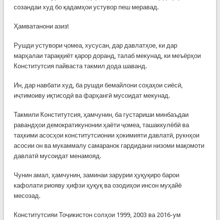
созандаи худ бо қадамҳои устувор пеш меравад.
Ҳамватанони азиз!
Рушди устувори ҷомеа, хусусан, дар давлатҳое, ки дар
марҳалаи тараққиёт қарор доранд, талаб мекунад, ки меъёрҳои
Конститутсия пайваста такмил дода шаванд.
Ин, дар навбати худ, ба рушди бемайлони соҳаҳои сиёсӣ,
иҷтимоиву иқтисодӣ ва фарҳангӣ мусоидат мекунад.
Такмили Конститутсия, ҳамчунин, ба густариши минбаъдаи
равандҳои демократикунонии ҳаёти ҷомеа, ташаккулёбӣ ва
таҳкими асосҳои конститутсионии ҳокимияти давлатӣ, рукнҳои
асосии он ва мукаммалу самаранок гардидани низоми мақомоти
давлатӣ мусоидат менамояд.
Чунин амал, ҳамчунин, заминаи зарурии ҳуқуқиро барои
кафолати риояву ҳифзи ҳуқуқ ва озодиҳои инсон муҳайё
месозад.
Конститутсияи Тоҷикистон солҳои 1999, 2003 ва 2016-ум