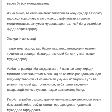
васеъ ба роҳ монда шаванд.
Аз ин лиҳоз, ба омӯзиши Конститутсия ва қонунҳо дар вазорату
идораҳо, корхонаву муассисаҳо, сарфи назар аз шакли
моликияташон, аз ҷумла муассисаҳои таълимӣ бояд эътибори
ҷиддӣ зоҳир гардад.
Ҳозирини арҷманд!
Тавре зикр гардид, дар барпо кардани давлатдории навини
тоҷикон ва расидан ба ваҳдати миллӣ Конститутсия нақши
муҳим дорад.
Албатта, расидан ба ваҳдати миллӣ натиҷаи ақлу хиради
миллати бостонии тоҷик мебошад ва ба имзо расидани санади
муҳимму таърихӣ – Созишномаи умумии истиқрори сулҳ ва
ризоияти миллӣ дар Тоҷикистон, ки ба ҷанги таҳмилии
шаҳрвандӣ хотима гузошт, нақши арзишманд бозид.
Имрӯз таҷрибаи сулҳофаринии миллати фарҳангсолори тоҷик
ба мактаби ибратомӯзи ҳалли низоъҳои дохилидавлатӣ
мубаддал гардидааст.