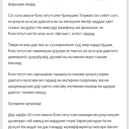
фароҳам овард.
Сӣ соли амали Конститутсияи Ҷумҳурии Тоҷикистон собит сохт,
ки қонуни асосии давлати мо аз имтиҳони бисёр ҷиддии ҳаёт
гузашт ва дурустии мақсаду вазифаҳо ва арзишҳое, ки
Конститутсия ба онҳо асос ёфтааст, исбот гардид.
Тавре ки ман дар яке аз суханрониҳои худ зикр карда будам,
Конститутсия заминаҳои ҳуқуқии истиқлол ва асосҳои давлати
демократӣ, ҳуқуқбунёд, дунявӣ ва иҷтимоии моро таҳким
бахшид.
Конститутсия сарчашмаи ташаккули низоми қонунгузории
давлати муосири мо гардид ва иштироки озодонаву васеи
шаҳрвандонро дар ҳаёти сиёсиву иҷтимоии кишвар ва идораи
давлат таъмин намуд.
Ҳозирини арҷманд!
Дар зарфи 30 соли амали Конститутсия кишвари мо роҳи ниҳоят
душворро тай намуд ва мардуми тоҷик барои расидан ба ин
рӯзҳои босаодат ва дастоварду муваффақиятҳо масири бағоят