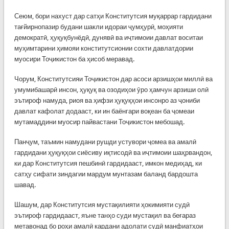
Сеюм, бори нахуст дар сатҳи Конститутсия муқаррар гардидани
тағйирнопазир будани шакли идораи ҷумҳурӣ, моҳияти
демократӣ, ҳуқуқбунёдӣ, дунявӣ ва иҷтимоии давлат воситаи
муҳимтарини ҳимояи конститутсионии сохти давлатдории
муосири Тоҷикистон ба ҳисоб меравад.
Чорум, Конститутсияи Тоҷикистон дар асоси арзишҳои миллӣ ва
умумибашарӣ инсон, ҳуқуқ ва озодиҳои ӯро ҳамчун арзиши олӣ
эътироф намуда, риоя ва ҳифзи ҳуқуқҳои инсонро аз ҷониби
давлат кафолат додааст, ки ин баёнгари воқеан ба ҷомеаи
мутамаддини муосир пайвастани Тоҷикистон мебошад.
Панҷум, таъмин намудани рушди устувори ҷомеа ва амалӣ
гардидани ҳуқуқҳои сиёсиву иқтисодӣ ва иҷтимоии шаҳрвандон,
ки дар Конститутсия пешбинӣ гардидааст, имкон медиҳад, ки
сатҳу сифати зиндагии мардум мунтазам баланд бардошта
шавад.
Шашум, дар Конститутсия мустақилияти ҳокимияти судӣ
эътироф гардидааст, яъне танҳо суди мустақил ва беғараз
метавонад бо роҳи амалӣ кардани адолати судӣ манфиатҳои