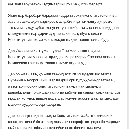
ҷумлаи заруратҳои муҳимтарини рӯз ба ҳисоб мерафт.
Яъне дар баробари барқарор кардани сохти конститутсионӣ ва
ҳалли вазифаҳои тақдирсоз, аз қабили қатъи ҷангу хунрезӣ,
таъмини сулҳу субот, қонунияту тартибот ва сарҷамъ намудани
мардуми кишвар ҳарчи зудтар таҳия ва қабул кардани
Конститутсия яке аз масъалаҳои муҳимтарини ҷомеа буд.
Дар Иҷлосияи XVII-уми Шӯрои Олӣ масъалаи таҳияи
Конститутсия баррасӣ гардид ва бо роҳбарии Сарвари давлат
Комиссияи конститутсионӣ таъсис дода шуд.
Дар робита ба ин, қобили таъкид аст, ки бо вуҷуди вазъияти
мураккабу ноороми кишвар ва фишори гурӯҳҳои қудратталаб,
аъзои комиссияи конститутсионӣ ва умуман мардуми
шарафманди тоҷик дар таҳия ва қабули ин санади сарнавиштсоз
иродаи устувор нишон дода, дар қонуни асосии давлат мақсаду
мароми худро ифода карданд.
Дар раванди таҳияи лоиҳаи Конститутсия ҳайати комиссияи
конститутсионӣ ба якчанд давлати пешрафтаи ҷаҳон бо мақсади
омӯхтан ва истифодаи таҷрибаи онҳо фиристода шуд.