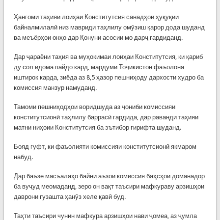
Ҳангоми таҳияи лоиҳаи Конститутсия санадҳои ҳуқуқии
байналмилалӣ низ мавриди таҳлилу омӯзиш қарор дода шуданд
ва меъёрҳои онҳо дар Қонуни асосии мо дарҷ гардиданд.
Дар ҷараёни таҳия ва муҳокимаи лоиҳаи Конститутсия, ки қариб
ду сол идома пайдо кард, мардуми Тоҷикистон фаъолона
иштирок карда, зиёда аз 8,5 ҳазор пешниҳоду дархости худро ба
комиссия манзур намуданд.
Тамоми пешниҳодҳои воридшуда аз ҷониби комиссияи
конститутсионӣ таҳлилу баррасӣ гардида, дар раванди таҳияи
матни ниҳоии Конститутсия ба эътибор гирифта шуданд.
Бояд гуфт, ки фаъолияти комиссияи конститутсионӣ якмаром
набуд.
Дар баъзе масъалаҳо байни аъзои комиссия баҳсҳои доманадор
ба вуҷуд меомаданд, зеро он вақт таъсири мафкураву арзишҳои
даврони гузашта ҳанӯз хеле қавӣ буд.
Таҳти таъсири чунин мафкура арзишҳои нави ҷомеа, аз ҷумла