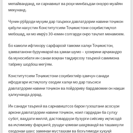
мепайванданд, ки сарнавишт ва роҳи минбаъдаи онҳоро муайян
мекунанд.
Чунин рӯйдоди муҳим дар таърихи давлатдории навини тоҷикон
қабули нахустин Конститутсияи Тоҷикистони соҳибистиқлол
мебошад, ки мо имрӯз 30-юмин солгарди онро таҷлил менамоем.
Бо камоли ифтихору сарфарозӣ тамоми халқи Тоҷикистон,
ҳамватанони бурунмарзӣ ва ҳамаи шумо – ҳозирини арҷмандро
ба муносибати ин санаи воқеан тақдирсозу таърихӣ самимона
табрику шодбош мегӯям.
Конститутсияи Тоҷикистони соҳибихтиёр ҳамчун санади
ифодагари истиқлолу озодии халқи мо дар таъсиси
давлатдории навини тоҷикон ва пойдориву бардавомии он нақши
ҳалкунанда дорад.
Ин санади таърихӣ ва сарнавиштсоз барои гузоштани асосҳои
аркони давлатдории навини тоҷикон, ноил гардидан ба сулҳу
субот, ваҳдати миллӣ, дастовардҳои бузурги сиёсиву иқтисодӣ
ва иҷтимоиву фарҳангӣ, рушди ҷомеаи шаҳрвандӣ ва ташаккули
озодонаи шахс заминаи мустаҳкам ва боэътимоди ҳуқуқӣ