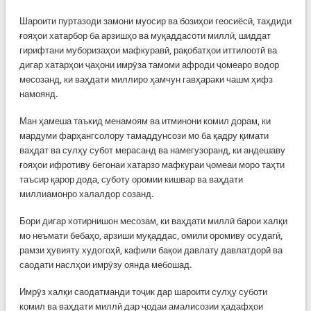
Шароити пуртазоди замони муосир ва бозиҳои геосиёсӣ, таҳдиди
ғояҳои хатарбор ба арзишҳо ва муқаддасоти миллӣ, шиддат
гирифтани муборизаҳои мафкуравӣ, рақобатҳои иттилоотӣ ва
дигар хатарҳои ҷаҳони имрӯза тамоми афроди ҷомеаро водор
месозанд, ки ваҳдати миллиро ҳамчун гавҳараки чашм ҳифз
намоянд.
Ман ҳамеша таъкид менамоям ва итминони комил дорам, ки
мардуми фарҳангсолору тамаддунсози мо ба қадру қимати
ваҳдат ва сулҳу субот мерасанд ва намегузоранд, ки андешаву
ғояҳои ифротиву бегонаи хатарзо мафкураи ҷомеаи моро таҳти
таъсир қарор дода, суботу оромии кишвар ва ваҳдати
миллиамонро халалдор созанд.
Бори дигар хотирнишон месозам, ки ваҳдати миллӣ барои халқи
мо неъмати бебаҳо, арзиши муқаддас, омили оромиву осудагӣ,
рамзи ҳувияту худогоҳӣ, кафили бақои давлату давлатдорӣ ва
саодати наслҳои имрӯзу оянда мебошад.
Имрӯз халқи саодатманди тоҷик дар шароити сулҳу суботи
комил ва ваҳдати миллӣ дар ҷодаи амалисозии ҳадафҳои