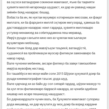
ва эҳсоси ватандории сокинони мамлакат, яъне ба тақвияти
ҳувияти миллӣ нигаронида шудааст, ки дар ин раванд нақши
зиёиён бояд назаррас бошад.
Вобаста ба ин, як нуктаи муҳимро хотирнишон месозам, ки фақат
миллате, ки ба фарҳанги миллӣ эҳтиром мегузорад, ҳамеша ба
дастовардҳои назаррас ноил гардида, ҳувияти миллиашро
устувор менамояд ва собитқадамона пеш меравад.
Имрӯз рушди санъати кино низ аз ҷумлаи масъалаҳои
муҳимтарин мебошад.
Кинои тоҷик бояд дар мавзӯъҳои таърихӣ, ватандӯстӣ,
худшиносӣ ва проблемаҳои муосир филмҳои замонавиро ба
навор гирад.
Вале чунонки мебинем, аксари филмҳо ба завқи тамошобини
имрӯза мувофиқ нестанд.
Бо ташаббуси мо моҳи майи соли 2015 Шӯрои ҳукуматӣ доир ба
рушди кинематография таъсис дода шуд.
Вале ҳарчанд ки аз байн ду сол сипарӣ гардид, шӯрои мазкур то
ба ҳол ягон филмномаро баррасӣ накарда, аз ҷониби адибони
кишвар низ асаре пешниҳод нашудааст.
Бо дарназардошти чунин вазъ, ба Ҳукумати мамлакат супориш
дода мешавад, ки дар муҳлати ду моҳ доир ба ворид кардани