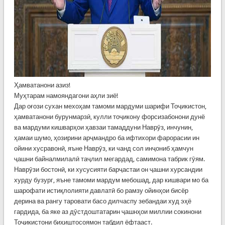
Ҳамватанони азиз!
Муҳтарам намояндагони аҳли зиё!
Дар оғози сухан мехоҳам тамоми мардуми шарифи Тоҷикистон,
ҳамватанони бурунмарзӣ, кулли тоҷикону форсизабонони дунё
ва мардуми кишварҳои ҳавзаи тамаддуни Наврӯз, инчунин,
ҳамаи шумо, ҳозирини арҷмандро ба ифтихори фарорасии ин
ойини хусравонӣ, яъне Наврӯз, ки чанд сол инҷониб ҳамчун
ҷашни байналмилалӣ таҷлил мегардад, самимона табрик гӯям.
Наврӯзи бостонӣ, ки хусусияти барҷастаи он ҷашни хурсандии
хурду бузург, яъне тамоми мардум мебошад, дар кишвари мо ба
шарофати истиқлолияти давлатӣ бо рамзу ойинҳои бисёр
дерина ва рангу таровати басо дилчаспу зебандаи худ эҳё
гардида, ба яке аз дӯстдоштатарин ҷашнҳои миллии сокинони
Тоҷикистони биҳиштосоямон табдил ёфтааст.