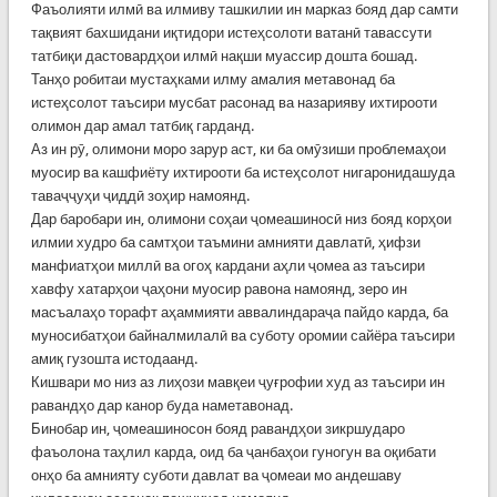
Фаъолияти илмӣ ва илмиву ташкилии ин марказ бояд дар самти
тақвият бахшидани иқтидори истеҳсолоти ватанӣ тавассути
татбиқи дастовардҳои илмӣ нақши муассир дошта бошад.
Танҳо робитаи мустаҳками илму амалия метавонад ба
истеҳсолот таъсири мусбат расонад ва назарияву ихтирооти
олимон дар амал татбиқ гарданд.
Аз ин рӯ, олимони моро зарур аст, ки ба омӯзиши проблемаҳои
муосир ва кашфиёту ихтирооти ба истеҳсолот нигаронидашуда
таваҷҷуҳи ҷиддӣ зоҳир намоянд.
Дар баробари ин, олимони соҳаи ҷомеашиносӣ низ бояд корҳои
илмии худро ба самтҳои таъмини амнияти давлатӣ, ҳифзи
манфиатҳои миллӣ ва огоҳ кардани аҳли ҷомеа аз таъсири
хавфу хатарҳои ҷаҳони муосир равона намоянд, зеро ин
масъалаҳо торафт аҳаммияти аввалиндараҷа пайдо карда, ба
муносибатҳои байналмилалӣ ва суботу оромии сайёра таъсири
амиқ гузошта истодаанд.
Кишвари мо низ аз лиҳози мавқеи ҷуғрофии худ аз таъсири ин
равандҳо дар канор буда наметавонад.
Бинобар ин, ҷомеашиносон бояд равандҳои зикршударо
фаъолона таҳлил карда, оид ба ҷанбаҳои гуногун ва оқибати
онҳо ба амнияту суботи давлат ва ҷомеаи мо андешаву