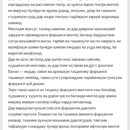
коргардонҳо ва рассомони театр, аз ҷумла барои театри миллӣ,
ки имрӯзҳо бунёди он идома дорад, инчунин, доир ба ташкили
студияҳои хурд дар назди театрҳо тадбирҳои зарурӣ андешида
шаванд.
Мехоҳам махсус таъкид намоям, ки дар даврони ҷаҳонишавӣ
зарурати гиромидошти фарҳанги миллӣ, баланд бардоштани
сатҳи маънавиёти инсон, тарбия ва ташаккули насли наврасе, ки
вазифаҳои азими бунёди ҷомеаи ояндаро ба уҳда мегирад, ба
маротиб меафзояд.
Дар ин асос мо бояд дар қалби онҳо зиракии сиёсиву
худшиносии миллиро, ки дар пояи эҳтиром ва дӯст доштани
Ватан — модар, забон ва арзишҳои таърихиву фарҳангӣ
ташаккул меёбад, тавассути гузаронидани чорабиниҳои гуногуни
фарҳангӣ ҷой диҳем.
Зеро танҳо шахси аз таъриху фарҳанги миллати хеш бохабар,
худшиносу худогоҳ ва дорои ҳисси баланди миллӣ дар ҷомеа
мақому мавқеи сазовор пайдо карда метавонад.
Дар марҳалаи кунунӣ сиёсати фарҳангии давлати
соҳибистиқлоли Тоҷикистон ба таъмини амнияти фарҳангии
кишвар, таҳкими рукнҳои маънавии давлатдорӣ, тавсеаи
тафаккури созандаву бунёдгарона, болоравии ифтихори миллӣ