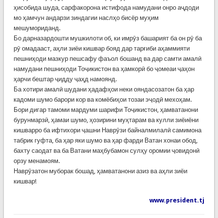
ҳисобида шуда, сарфакорона истифода намудани онро аҷдоди
мо ҳамчун андарзи зиндагии наслҳо бисёр муҳим
мешумориданд.
Бо дарназардошти мушкилоти об, ки имрӯз башарият ба он рӯ ба
рӯ омадааст, аҳли зиёи кишвар бояд дар тарғиби аҳаммияти
пешниҳоди мазкур пешсафу фаъол бошанд ва дар самти амалӣ
намудани пешниҳоди Тоҷикистон ва ҳамкорӣ бо ҷомеаи ҷаҳон
ҳарчи бештар ҷидду ҷаҳд намоянд.
Ба хотири амалӣ шудани ҳадафҳои неки ояндасозатон ба ҳар
кадоми шумо барори кор ва комёбиҳои тозаи эҷодӣ мехоҳам.
Бори дигар тамоми мардуми шарифи Тоҷикистон, ҳамватанони
бурунмарзӣ, ҳамаи шумо, ҳозирини муҳтарам ва кулли зиёиёни
кишварро ба ифтихори ҷашни Наврӯзи байналмилалӣ самимона
табрик гуфта, ба ҳар яки шумо ва ҳар фарди Ватан хонаи обод,
бахту саодат ва ба Ватани маҳбубамон сулҳу оромии ҷовидонӣ
орзу менамоям.
Наврӯзатон муборак бошад, ҳамватанони азиз ва аҳли зиёи
кишвар!
www.president.tj