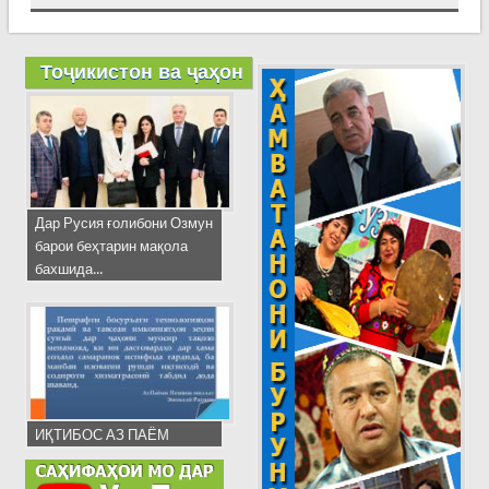
Тоҷикистон ва ҷаҳон
Дар Русия ғолибони Озмун
барои беҳтарин мақола
бахшида...
ИҚТИБОС АЗ ПАЁМ