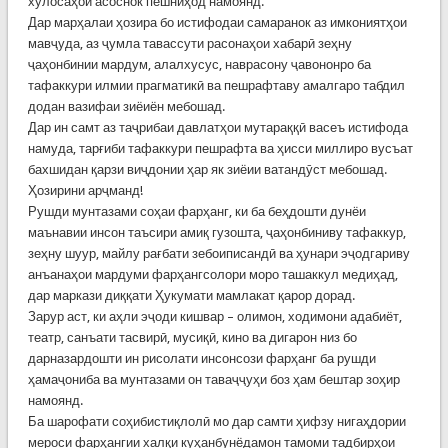
хулосаҳои асоснок пешниҳод намоянд.
Дар марҳалаи ҳозира бо истифодаи самаранок аз имкониятҳои
мавҷуда, аз ҷумла тавассути расонаҳои хабарӣ зеҳну
ҷаҳонбинии мардум, алалхусус, наврасону ҷавононро ба
тафаккури илмии прагматикӣ ва пешрафтаву амалгаро табдил
додан вазифаи зиёиён мебошад.
Дар ин самт аз таҷрибаи давлатҳои мутараққӣ васеъ истифода
намуда, тарғиби тафаккури пешрафта ва ҳисси миллиро вусъат
бахшидан қарзи виҷдонии ҳар як зиёии ватандӯст мебошад.
Ҳозирини арҷманд!
Рушди мунтазами соҳаи фарҳанг, ки ба беҳдошти дунёи
маънавии инсон таъсири амиқ гузошта, ҷаҳонбиниву тафаккур,
зеҳну шуур, майлу рағбати зебоиписандӣ ва ҳунари эҷодгариву
анъанаҳои мардуми фарҳангсолори моро ташаккул медиҳад,
дар маркази диққати Ҳукумати мамлакат қарор дорад.
Зарур аст, ки аҳли эҷоди кишвар – олимон, ходимони адабиёт,
театр, санъати тасвирӣ, мусиқӣ, кино ва дигарон низ бо
дарназардошти ин рисолати инсонсози фарҳанг ба рушди
ҳамаҷониба ва мунтазами он таваҷҷуҳи боз ҳам бештар зоҳир
намоянд.
Ба шарофати соҳибистиқлолӣ мо дар самти ҳифзу нигаҳдории
мероси фарҳангии халқи куҳанбунёдамон тамоми тадбирҳои