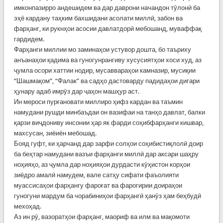
имконпазирро андешидем ва дар даврони начандон тӯлонӣ ба
эҳё кардану таҳким бахшидани асолати миллӣ, забон ва
фарҳанг, ки рукнҳои асосии давлатдорӣ мебошанд, муваффақ
гардидем.
Фарҳанги миллии мо заминаҳои устувор дошта, бо таъриху
анъанаҳои қадима ва гуногунрангиву хусусиятҳои хоси худ, аз
ҷумла осори хаттии нодир, мусаввараҳои камназир, мусиқии
“Шашмақом”, “Фалак” ва садҳо дастоварду падидаҳои дигари
ҳунару адаб имрӯз дар ҷаҳон машҳур аст.
Ин мероси пурғановати миллиро ҳифз кардан ва таъмин
намудани рушди минбаъдаи он вазифаи на танҳо давлат, балки
қарзи виҷдониву инсонии ҳар як фарди соҳибфарҳанги кишвар,
махсусан, зиёиён мебошад.
Бояд гуфт, ки ҳарчанд дар зарфи солҳои соҳибистиқлолӣ доир
ба беҳтар намудани вазъи фарҳанги миллӣ дар аксари шаҳру
ноҳияҳо, аз ҷумла дар ноҳияҳои дурдасти кӯҳистон корҳои
зиёдро амалӣ намудем, вале сатҳу сифати фаъолияти
муассисаҳои фарҳангу фароғат ва фарогирии доираҳои
гуногуни мардум ба чорабиниҳои фарҳангӣ ҳанӯз ҳам беҳбудӣ
мехоҳад.
Аз ин рӯ, вазоратҳои фарҳанг, маориф ва илм ва мақомоти