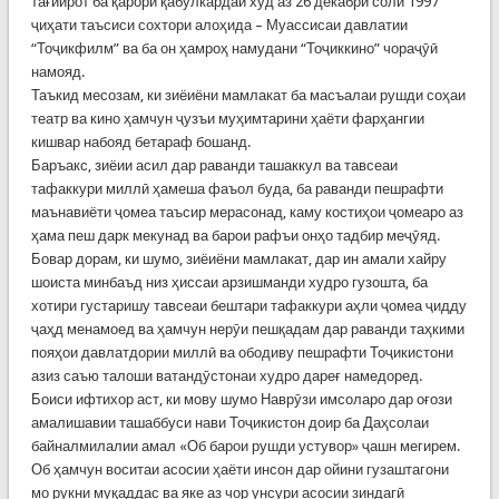
тағйирот ба қарори қабулкардаи худ аз 26 декабри соли 1997
ҷиҳати таъсиси сохтори алоҳида – Муассисаи давлатии
“Тоҷикфилм” ва ба он ҳамроҳ намудани “Тоҷиккино” чораҷӯӣ
намояд.
Таъкид месозам, ки зиёиёни мамлакат ба масъалаи рушди соҳаи
театр ва кино ҳамчун ҷузъи муҳимтарини ҳаёти фарҳангии
кишвар набояд бетараф бошанд.
Баръакс, зиёии асил дар раванди ташаккул ва тавсеаи
тафаккури миллӣ ҳамеша фаъол буда, ба раванди пешрафти
маънавиёти ҷомеа таъсир мерасонад, каму костиҳои ҷомеаро аз
ҳама пеш дарк мекунад ва барои рафъи онҳо тадбир меҷӯяд.
Бовар дорам, ки шумо, зиёиёни мамлакат, дар ин амали хайру
шоиста минбаъд низ ҳиссаи арзишманди худро гузошта, ба
хотири густаришу тавсеаи бештари тафаккури аҳли ҷомеа ҷидду
ҷаҳд менамоед ва ҳамчун нерӯи пешқадам дар раванди таҳкими
пояҳои давлатдории миллӣ ва ободиву пешрафти Тоҷикистони
азиз саъю талоши ватандӯстонаи худро дареғ намедоред.
Боиси ифтихор аст, ки мову шумо Наврӯзи имсоларо дар оғози
амалишавии ташаббуси нави Тоҷикистон доир ба Даҳсолаи
байналмилалии амал «Об барои рушди устувор» ҷашн мегирем.
Об ҳамчун воситаи асосии ҳаёти инсон дар ойини гузаштагони
мо рукни муқаддас ва яке аз чор унсури асосии зиндагӣ