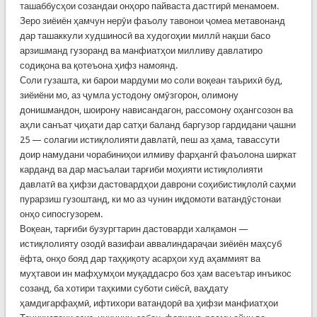
ташаббусҳои созандаи онҳоро пайваста дастгирӣ менамоем.
Зеро зиёиён ҳамчун нерӯи фаъолу тавонои ҷомеа метавонанд
дар ташаккули худшиносӣ ва худогоҳии миллӣ нақши басо
арзишманд гузоранд ва манфиатҳои милливу давлатиро
содиқона ва қотеъона ҳифз намоянд.
Соли гузашта, ки барои мардуми мо соли воқеан таърихӣ буд,
зиёиёни мо, аз ҷумла устодону омӯзгорон, олимону
донишмандон, шоирону нависандагон, рассомону оҳангсозон ва
аҳли санъат ҷиҳати дар сатҳи баланд баргузор гардидани ҷашни
25 — солагии истиқлолияти давлатӣ, пеш аз ҳама, тавассути
доир намудани чорабиниҳои илмиву фарҳангӣ фаъолона ширкат
карданд ва дар масъалаи тарғиби моҳияти истиқлолияти
давлатӣ ва ҳифзи дастовардҳои даврони соҳибистиқлолӣ саҳми
пурарзиш гузоштанд, ки мо аз чунин иқдомоти ватандӯстонаи
онҳо сипосгузорем.
Воқеан, тарғиби бузургтарин дастоварди халқамон —
истиқлолияту озодӣ вазифаи аввалиндараҷаи зиёиён маҳсуб
ёфта, онҳо бояд дар таҳқиқоту асарҳои худ аҳаммият ва
муҳтавои ин мафҳумҳои муқаддасро боз ҳам васеътар инъикос
созанд, ба хотири таҳкими суботи сиёсӣ, ваҳдату
ҳамдигарфаҳмӣ, ифтихори ватандорӣ ва ҳифзи манфиатҳои