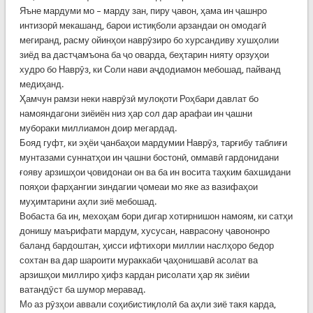
Яъне мардуми мо – марду зан, пиру ҷавон, ҳама ин ҷашнро
интизорӣ мекашанд, барои истиқболи арзандаи он омодагӣ
мегиранд, расму ойинҳои наврӯзиро бо хурсандиву хушҳолии
зиёд ва дастҷамъона ба ҷо оварда, беҳтарин нияту орзуҳои
худро бо Наврӯз, ки Соли нави аҷдодиамон мебошад, пайванд
медиҳанд.
Ҳамчун рамзи неки наврӯзӣ мулоқоти Роҳбари давлат бо
намояндагони зиёиён низ ҳар сол дар арафаи ин ҷашни
мубораки миллиамон доир мегардад.
Бояд гуфт, ки эҳёи ҷанбаҳои мардумии Наврӯз, тарғибу таблиғи
мунтазами суннатҳои ин ҷашни бостонӣ, оммавӣ гардонидани
ғояву арзишҳои ҷовидонаи он ва ба ин восита таҳким бахшидани
пояҳои фарҳангии зиндагии ҷомеаи мо яке аз вазифаҳои
муҳимтарини аҳли зиё мебошад.
Вобаста ба ин, мехоҳам бори дигар хотирнишон намоям, ки сатҳи
донишу маърифати мардум, хусусан, наврасону ҷавононро
баланд бардоштан, ҳисси ифтихори миллии наслҳоро бедор
сохтан ва дар шароити мураккаби ҷаҳонишавӣ асолат ва
арзишҳои миллиро ҳифз кардан рисолати ҳар як зиёии
ватандӯст ба шумор меравад.
Мо аз рӯзҳои аввали соҳибистиқлолӣ ба аҳли зиё такя карда,