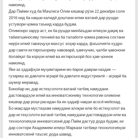
намоянд.
Дар Паёми худ ба Маҷлиси Олии кишвар рӯзи 22 декабри соли
2016 оид ба нақши калидӣ доштани илми ватанӣ дар рушди
устувори ҷомеа таъкид карда будам.
Олимонро зарур аст, ки ба рушди минбаъдаи илмҳои дақиқ ва
табиатшиносиву техникӣ ва ба талаботи ҷомеа равона сохтани
нерӯи илмӣ таваҷҷуҳи махсус зоҳир карда, фаъолияти худро
дар самти ихтироъкориву навоварӣ, ҳамчунин, ҷалби ҷавонони
болаёқат ба корҳои илмӣ ва ихтироъкорӣ боз ҳам ҷоннок
намоянд.
Яке аз ҳадафҳои муҳимтарини мо барои давраи наздик —
гузариш аз давлати аграрӣ ба давлати индустриалӣ – аграрӣ ба
шумор меравад.
Бинобар ин, дар истеҳсолоти ватанӣ татбиқ намудани
дастовардҳои илмӣ ва инноватсиониву технологии олимони
кишвар дар роҳи расидан ба ин ҳадаф нақши асосӣ мебозад.
Бо мақсади мустаҳкам намудани алоқаи илм бо истеҳсолот ва
дар истеҳсолоти ватанӣ татбиқ намудани дастовардҳои илм ва
технологияҳои инноватсионӣ дар Паём дастур дода будам, ки
дар сохтори Академияи илмҳо Маркази татбиқи технологияҳои
инноватсионӣ таъсис дода шавад.