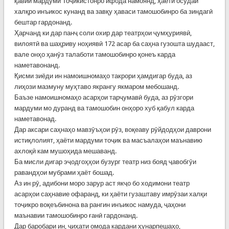
қавии мардуми Тоҷикистонро ифода намоянд, ҳаёти осудаи
халқро инъикос кунанд ва завқу ҳаваси тамошобинро ба зиндагӣ
бештар гардонанд.
Ҳарчанд ки дар панҷ соли охир дар театрҳои ҷумҳуриявӣ,
вилоятӣ ва шаҳриву ноҳиявӣ 172 асар ба саҳна гузошта шудааст,
вале онҳо ҳанӯз талаботи тамошобинро қонеъ карда
наметавонанд.
Қисми зиёди ин намоишномаҳо такрори ҳамдигар буда, аз
лиҳози мазмуну муҳтаво якрангу якмаром мебошанд.
Баъзе намоишномаҳо асарҳои тарҷумавӣ буда, аз рӯзгори
мардуми мо дуранд ва тамошобин онҳоро хуб қабул карда
наметавонад.
Дар аксари саҳнаҳо мавзӯъҳои рӯз, воқеаву рӯйдодҳои даврони
истиқлолият, ҳаёти мардуми тоҷик ва масъалаҳои маънавию
ахлоқӣ кам мушоҳида мешаванд.
Ба мисли дигар эҷодгоҳҳои бузург театр низ бояд ҷавобгӯи
равандҳои мубрами ҳаёт бошад.
Аз ин рӯ, адибони моро зарур аст якҷо бо ходимони театр
асарҳои саҳнавие офаранд, ки ҳаёти гузаштаву имрӯзаи халқи
тоҷикро воқеъбинона ва рангин инъикос намуда, ҷаҳони
маънавии тамошобинро ғанӣ гардонанд.
Дар баробари ин, ҷиҳати омода кардани ҳунарпешаҳо,