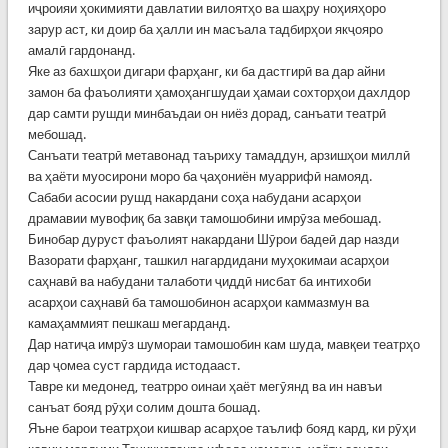
иҷроияи ҳокимияти давлатии вилоятҳо ва шаҳру ноҳияҳоро
зарур аст, ки доир ба ҳалли ин масъала тадбирҳои якҷояро
амалӣ гардонанд.
Яке аз бахшҳои дигари фарҳанг, ки ба дастгирӣ ва дар айни
замон ба фаъолияти ҳамоҳангшудаи ҳамаи сохторҳои дахлдор
дар самти рушди минбаъдаи он ниёз дорад, санъати театрӣ
мебошад.
Санъати театрӣ метавонад таъриху тамаддун, арзишҳои миллӣ
ва ҳаёти муосирони моро ба ҷаҳониён муаррифӣ намояд.
Сабаби асосии рушд накардани соҳа набудани асарҳои
драмавии мувофиқ ба завқи тамошобини имрӯза мебошад.
Бинобар дуруст фаъолият накардани Шӯрои бадеӣ дар назди
Вазорати фарҳанг, ташкил нагардидани муҳокимаи асарҳои
саҳнавӣ ва набудани талаботи ҷиддӣ нисбат ба интихоби
асарҳои саҳнавӣ ба тамошобинон асарҳои каммазмун ва
камаҳаммият пешкаш мегарданд.
Дар натиҷа имрӯз шумораи тамошобин кам шуда, мавқеи театрҳо
дар ҷомеа суст гардида истодааст.
Тавре ки медонед, театрро оинаи ҳаёт мегӯянд ва ин навъи
санъат бояд рӯҳи солим дошта бошад.
Яъне барои театрҳои кишвар асарҳое таълиф бояд кард, ки рӯҳи