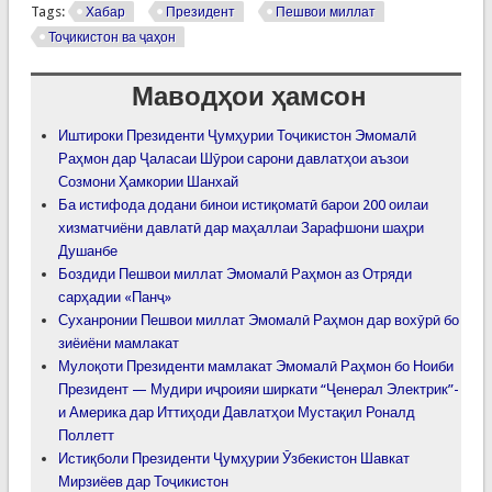
Tags:
Хабар
Президент
Пешвои миллат
Тоҷикистон ва ҷаҳон
Маводҳои ҳамсон
Иштироки Президенти Ҷумҳурии Тоҷикистон Эмомалӣ
Раҳмон дар Ҷаласаи Шӯрои сарони давлатҳои аъзои
Созмони Ҳамкории Шанхай
Ба истифода додани бинои истиқоматӣ барои 200 оилаи
хизматчиёни давлатӣ дар маҳаллаи Зарафшони шаҳри
Душанбе
Боздиди Пешвои миллат Эмомалӣ Раҳмон аз Отряди
сарҳадии «Панҷ»
Суханронии Пешвои миллат Эмомалӣ Раҳмон дар вохӯрӣ бо
зиёиёни мамлакат
Мулоқоти Президенти мамлакат Эмомалӣ Раҳмон бо Ноиби
Президент — Мудири иҷроияи ширкати “Ҷенерал Электрик”-
и Америка дар Иттиҳоди Давлатҳои Мустақил Роналд
Поллетт
Истиқболи Президенти Ҷумҳурии Ӯзбекистон Шавкат
Мирзиёев дар Тоҷикистон