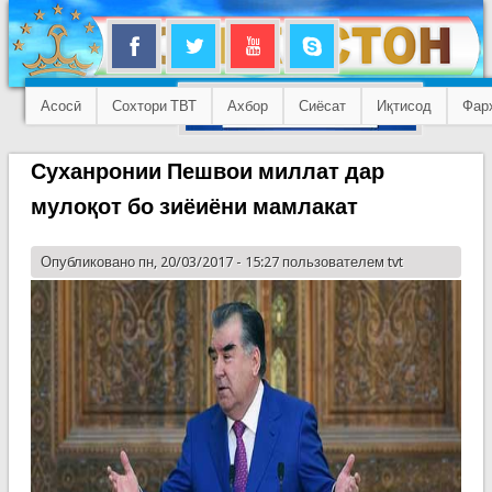
Асосӣ
Сохтори ТВТ
Ахбор
Сиёсат
Иқтисод
Фар
Суханронии Пешвои миллат дар
мулоқот бо зиёиёни мамлакат
Опубликовано пн, 20/03/2017 - 15:27 пользователем
tvt