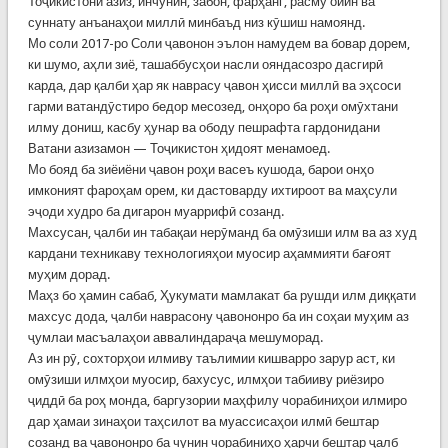
Тоҷикистони азиз, инчунин, забон, фарҳанг, расму ойин ва
суннату анъанаҳои миллӣ минбаъд низ кӯшиш намоянд.
Мо соли 2017-ро Соли ҷавонон эълон намудем ва бовар дорем,
ки шумо, аҳли зиё, ташаббусҳои насли ояндасозро дасгирӣ
карда, дар қалби ҳар як наврасу ҷавон ҳисси миллӣ ва эҳсоси
гарми ватандӯстиро бедор месозед, онҳоро ба роҳи омӯхтани
илму дониш, касбу ҳунар ва ободу пешрафта гардонидани
Ватани азизамон — Тоҷикистон ҳидоят менамоед.
Мо бояд ба зиёиёни ҷавон роҳи васеъ кушода, барои онҳо
имконият фароҳам орем, ки дастоварду ихтироот ва маҳсули
эҷоди худро ба дигарон муаррифӣ созанд.
Махсусан, ҷалби ин табақаи нерӯманд ба омӯзиши илм ва аз худ
кардани техникаву технологияҳои муосир аҳаммияти бағоят
муҳим дорад.
Маҳз бо ҳамин сабаб, Ҳукумати мамлакат ба рушди илм диққати
махсус дода, ҷалби наврасону ҷавононро ба ин соҳаи муҳим аз
ҷумлаи масъалаҳои аввалиндараҷа мешуморад.
Аз ин рӯ, сохторҳои илмиву таълимии кишварро зарур аст, ки
омӯзиши илмҳои муосир, бахусус, илмҳои табииву риёзиро
ҷиддӣ ба роҳ монда, баргузории маҳфилу чорабиниҳои илмиро
дар ҳамаи зинаҳои таҳсилот ва муассисаҳои илмӣ бештар
созанд ва ҷавононро ба чунин чорабиниҳо ҳарчи бештар ҷалб