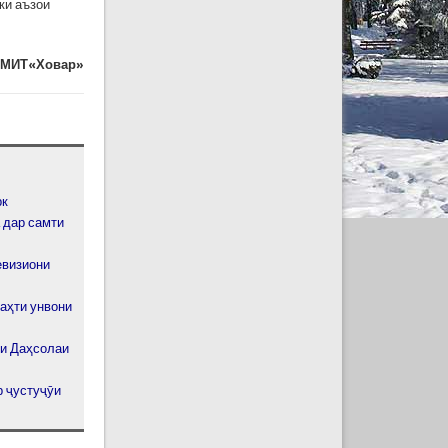
ки аъзои
МИТ«Ховар»
рк
 дар самти
евизиони
аҳти унвони
зи Даҳсолаи
р ҷустуҷӯи