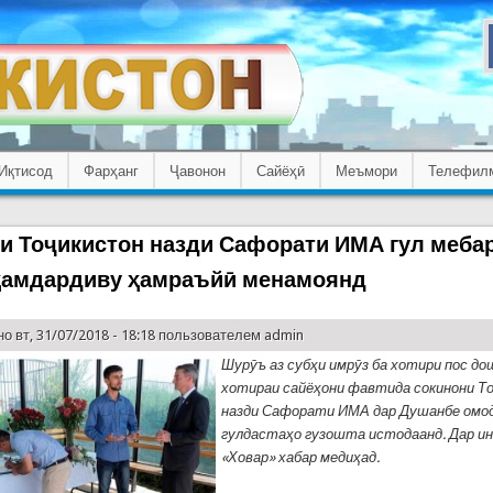
Иқтисод
Фарҳанг
Ҷавонон
Сайёҳӣ
Меъмори
Телефил
и Тоҷикистон назди Сафорати ИМА гул меба
ҳамдардиву ҳамраъйӣ менамоянд
о вт, 31/07/2018 - 18:18 пользователем
admin
Шурӯъ аз субҳи имрӯз ба хотири пос д
хотираи сайёҳони фавтида сокинони Т
назди Сафорати ИМА дар Душанбе омод
гулдастаҳо гузошта истодаанд. Дар и
«Ховар» хабар медиҳад.