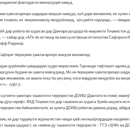
наздикони фавтидагон миннатдорӣ намуд.
мии ҳамлагаронро шадидан маҳкум намуда, хуб дарк менамоем, ки чунин 
ии тоҷикон, ки меҳмоннавозу меҳрубонанд, ҳеҷ рабте надорад», — омадаа
А дар робита ба ҳодисаи дар Данғара рухдода бо мақомоти Тоҷикистон д
, — хабар дод «АП» бо истинод ба масъули бахши иттилоотии Сафорати 
ефф Риденор.
 Сафорат бераҳмии ҳамлагаронро маҳкум менамояд.
одаи қурбониён ҳамдардии худро мерасонем. Гарчанде тафтишот идома д
қасдона будани ин ҳамла мавҷуданд. Мо ин бераҳмии ҳамлагаронро шад
дарк менамоем, ки амали онҳо ба ҳеҷ ваҷҳ хоси мардуми меҳрубон ва меҳ
ст»,- гуфт ӯ.
ъулияти ҳамларо ташкилоти террористии ДОИШ (Давлати исломӣ, мамнӯ
ар дӯш гирифт. ВКД Тоҷикистон дар ташкили ин ҳодиса Ҳизби наҳзати исло
террористии байналмилалӣ, аз ҷумла ДОИШ робитаи дерина дорад, айбдо
ем, ки дар тадқиқоти журналистии чанде қабл интишоргардидаи нашрияи
ст ишора шудааст, ки «миёни ду ташкилоти террористӣ – ТТЭ «ҲНИ» ва 