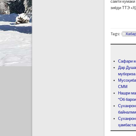
самти кумаки 
зиёди ТТЭ «Ҳ
Tags:
Хаба
Сафари к
Дар Душа
мубориза
Мусоҳиба
СММ
Нашри ма
“Об барои
Суханрон
байналми
Суханрон
ҳамбастаг