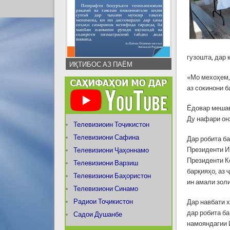
гузошта, дар
ИҚТИБОС АЗ ПАЁМ
«Мо мехоҳем,
аз сокинони б
Ёдовар мешав
Ду нафари он
Телевизиоин Тоҷикистон
Телевизиони Сафина
Дар робита б
Президенти 
Телевизиони Ҷаҳоннамо
Президенти К
Телевизиони Варзиш
барқияҳо, аз 
Телевизиони Баҳористон
ин амали зол
Телевизиони Синамо
Радиои Тоҷикистон
Дар навбати 
дар робита ба
Садои Душанбе
намояндагии 