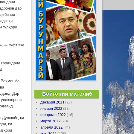
рвандони
педронон дар
ди бинои
мадгоҳи
н гулҳоро
», — гуфт яке
 гардиданд.
д.
 Раҳмон ба
 ва
Бойгонии матолиб
уданд. Дар
 гунаҳкорони
декабря 2021
(27)
одаанд.
января 2022
(38)
февраля 2022
(16)
р Душанбе, ки
марта 2022
(20)
дод, ки
апреля 2022
(41)
изҳори
мая 2022
(103)