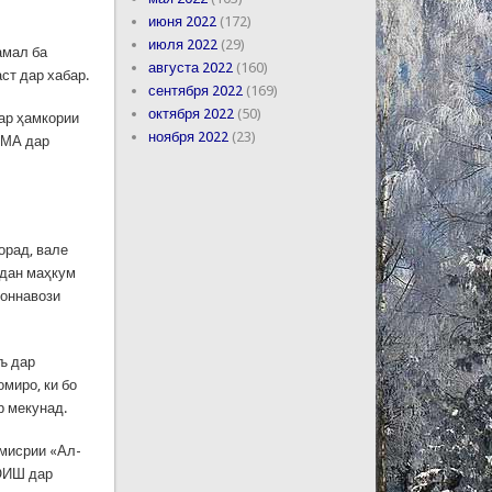
июня 2022
(172)
июля 2022
(29)
амал ба
августа 2022
(160)
ст дар хабар.
сентября 2022
(169)
октября 2022
(50)
ар ҳамкории
ноября 2022
(23)
ИМА дар
орад, вале
идан маҳкум
моннавози
ъ дар
миро, ки бо
р мекунад.
 мисрии «Ал-
ДОИШ дар