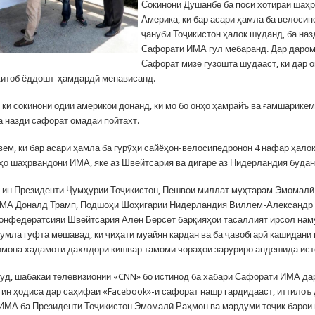
Сокинони Душанбе ба поси хотираи шаҳ
Америка, ки бар асари ҳамла ба велоси
ҷануби Тоҷикистон ҳалок шуданд, ба наз
Сафорати ИМА гул мебаранд. Дар даро
Сафорат мизе гузошта шудааст, ки дар о
 китоб ёддошт-ҳамдардӣ менависанд.
 ки сокинони одии америкоӣ донанд, ки мо бо онҳо ҳамрайъ ва ғамшарикем
а назди сафорат омадаи пойтахт.
ем, ки бар асари ҳамла ба гурӯҳи сайёҳон-велосипедронон 4 нафар ҳалок
ҳо шаҳрвандони ИМА, яке аз Швейтсария ва дигаре аз Нидерландия будан
а ин Президенти Ҷумҳурии Тоҷикистон, Пешвои миллат муҳтарам Эмомалӣ
ИМА Доналд Трамп, Подшоҳи Шоҳигарии Нидерландия Виллем-Александр
онфедератсияи Швейтсария Ален Берсет барқияҳои тасаллият ирсол нам
ҷумла гуфта мешавад, ки ҷиҳати муайян кардан ва ба ҷавобгарӣ кашидани
имона хадамоти дахлдори кишвар тамоми чораҳои заруриро андешида ист
худ, шабакаи телевизионии «CNN» бо истинод ба хабари Сафорати ИМА да
 ин ҳодиса дар саҳифаи «Facebook»-и сафорат нашр гардидааст, иттилоъ 
ИМА ба Президенти Тоҷикистон Эмомалӣ Раҳмон ва мардуми тоҷик барои 