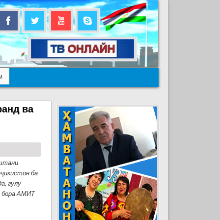
м
ранд ва
оштани
оҷикистон ба
а, гулу
н бора АМИТ