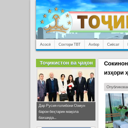
Асосӣ
Сохтори ТВТ
Ахбор
Сиёсат
Тоҷикистон ва ҷаҳон
Сокинон
изҳори 
Опубликован
Дар Русия ғолибони Озмун
барои беҳтарин мақола
бахшида...