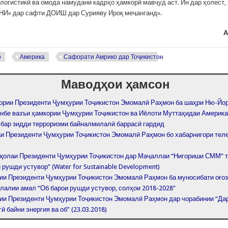
логистикӣ ва омода намудани кадрҳо ҳамкорӣ мавҷуд аст. Ин дар ҳолест, 
НИ» дар сафти ДОИШ дар Сурияву Ироқ меҷанганд».
А
р
Америка
Сафорати Амрико дар Тоҷикистон
Маводҳои ҳамсон
ории Президенти Ҷумҳурии Тоҷикистон Эмомалӣ Раҳмон ба шаҳри Ню-Йо
нбе вазъи ҳамкории Ҷумҳурии Тоҷикистон ва Иёлоти Муттаҳидаи Америка
 бар зидди терроризми байналмилалӣ баррасӣ гардид
и Президенти Ҷумҳурии Тоҷикистон Эмомалӣ Раҳмон бо хабарнигори тел
қолаи Президенти Ҷумҳурии Тоҷикистон дар Маҷаллаи “Нигориши СММ” т
 рушди устувор” (Water for Sustainable Development)
ии Президенти Ҷумҳурии Тоҷикистон Эмомалӣ Раҳмон ба муносибати оғо
лалии амал “Об барои рушди устувор, солҳои 2018-2028”
ии Президенти Ҷумҳурии Тоҷикистон Эмомалӣ Раҳмон дар чорабинии “Да
ӣ байни энергия ва об” (23.03.2018)