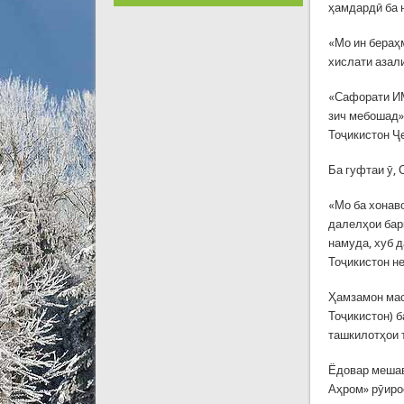
ҳамдардӣ ба 
«Мо ин бераҳ
хислати азал
«Сафорати ИМ
зич мебошад»
Тоҷикистон Ҷ
Ба гуфтаи ӯ,
«Мо ба хонав
далелҳои бар
намуда, хуб 
Тоҷикистон не
Ҳамзамон мас
Тоҷикистон) б
ташкилотҳои 
Ёдовар мешав
Аҳром» рӯиро