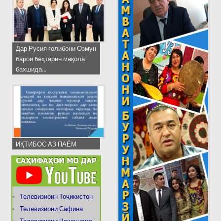
Дар Русия ғолибони Озмун
барои беҳтарин мақола
бахшида...
ИҚТИБОС АЗ ПАЁМ
Телевизиоин Тоҷикистон
Телевизиони Сафина