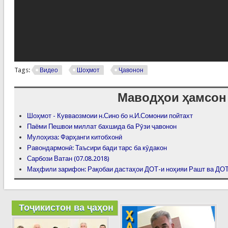
Tags:
Видео
Шоҳмот
Ҷавонон
Маводҳои ҳамсон
Шоҳмот - Кувваозмоии н.Сино бо н.И.Сомонии пойтахт
Паёми Пешвои миллат бахшида ба Рӯзи ҷавонон
Мулоҳиза: Фарҳанги китобхонӣ
Равондармонӣ: Таъсири бади тарс ба кӯдакон
Сарбози Ватан (07.08.2018)
Маҳфили зарифон: Рақобаи дастаҳои ДОТ-и ноҳияи Рашт ва ДОТ
Тоҷикистон ва ҷаҳон