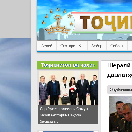
Асосӣ
Сохтори ТВТ
Ахбор
Сиёсат
Тоҷикистон ва ҷаҳон
Шералӣ 
давлатҳ
Опубликован
Дар Русия ғолибони Озмун
барои беҳтарин мақола
бахшида...