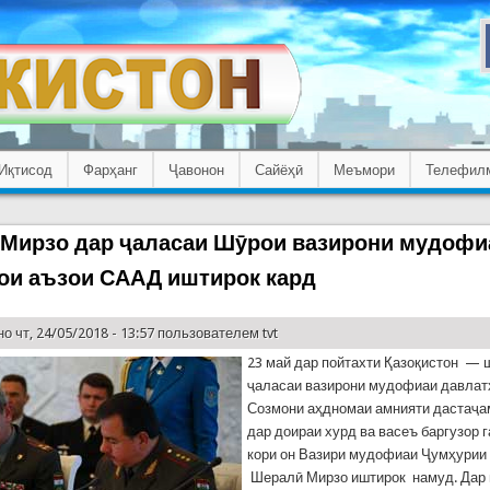
Иқтисод
Фарҳанг
Ҷавонон
Сайёҳӣ
Меъмори
Телефил
Мирзо дар ҷаласаи Шӯрои вазирони мудофи
ои аъзои СААД иштирок кард
о чт, 24/05/2018 - 13:57 пользователем
tvt
23 май дар пойтахти Қазоқистон — 
ҷаласаи вазирони мудофиаи давлат
Созмони аҳдномаи амнияти дастаҷа
дар доираи хурд ва васеъ баргузор г
кори он Вазири мудофиаи Ҷумҳурии
Шералӣ Мирзо иштирок намуд. Дар 