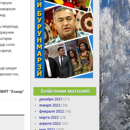
атарҳои
ишварҳои
анд.
ъ медиҳад,
одакунии
уштарак
дар соли
хориҷӣ,
дар шаҳри
ирғизистон,
Бойгонии матолиб
МИТ "Ховар"
декабря 2021
(27)
января 2022
(38)
февраля 2022
(16)
марта 2022
(20)
апреля 2022
(41)
мая 2022
(103)