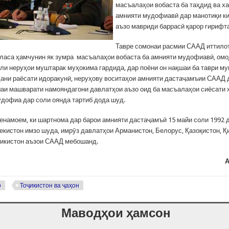
масъалаҳои вобаста ба таҳдид ва х
амнияти мудофиавӣ дар манотиқи к
аъзо мавриди баррасӣ қарор гирифт
Тавре сомонаи расмии СААД иттило
ласа ҳамчунин як зумра масъалаҳои вобаста ба амнияти мудофиавӣ, ом
или неруҳои муштарак муҳокима гардида, дар поёни он нақшаи ба таври м
ани раёсати идоракунӣ, неруҳову воситаҳои амнияти дастаҷамъии СААД 
шаи машварати намояндагони давлатҳои аъзо оид ба масъалаҳои сиёсати 
удофиа дар соли оянда тартиб дода шуд.
енамоем, ки шартнома дар барои амнияти дастаҷамъӣ 15 майи соли 1992 
екистон имзо шуда, имрӯз давлатҳои Арманистон, Белорус, Қазоқистон, Қ
ҷикистон аъзои СААД мебошанд.
А
р
Тоҷикистон ва ҷаҳон
Маводҳои ҳамсон