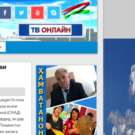
м
аи
шаҳри Остона
ҳои аъзои
мъӣ (СААД)
ардид, ки дар
 Тоҷикистон
ин ҷаласа