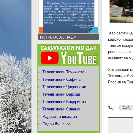
дар рафти ҷа
ИҚТИБОС АЗ ПАЁМ
кадрҳо, ташк
ташкил намуд
равон ва нақ
аминият ва м
Хотиррасон м
Телевизиоин Тоҷикистон
Тошканди Ӯзб
Телевизиони Сафина
Россия ва То
Телевизиони Ҷаҳоннамо
Телевизиони Варзиш
Телевизиони Баҳористон
Tags:
Хаба
Телевизиони Синамо
Радиои Тоҷикистон
Садои Душанбе