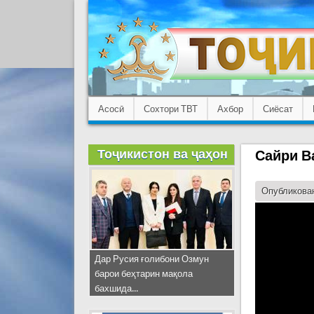
Асосӣ
Сохтори ТВТ
Ахбор
Сиёсат
Тоҷикистон ва ҷаҳон
Сайри В
Опубликован
Дар Русия ғолибони Озмун
барои беҳтарин мақола
бахшида...