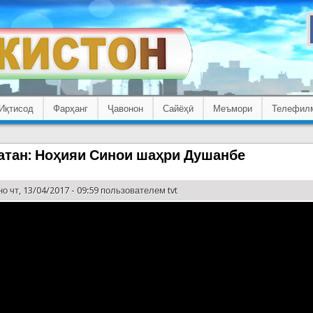
Иқтисод
Фарҳанг
Ҷавонон
Сайёҳӣ
Меъмори
Телефил
атан: Ноҳияи Синои шаҳри Душанбе
о чт, 13/04/2017 - 09:59 пользователем
tvt