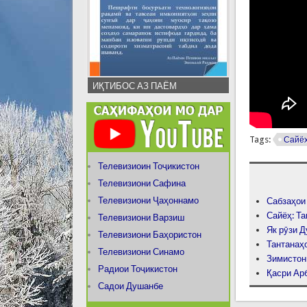
ИҚТИБОС АЗ ПАЁМ
Tags:
Сайё
Телевизиоин Тоҷикистон
Телевизиони Сафина
Телевизиони Ҷаҳоннамо
Сабзаҳои
Сайёҳ: Т
Телевизиони Варзиш
Як рӯзи 
Телевизиони Баҳористон
Тантанаҳо
Телевизиони Синамо
Зимистон
Радиои Тоҷикистон
Қасри Ар
Садои Душанбе