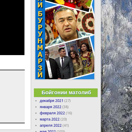
Бойгонии матолиб
декабря 2021
(27)
января 2022
(38)
февраля 2022
(16)
марта 2022
(20)
апреля 2022
(41)
мая 2022
(103)