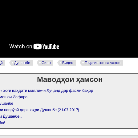
ҳӣ
Душанбе
Сино
Видео
Тоҷикистон ва ҷаҳон
Маводҳои ҳамсон
 «Боғи ваҳдати миллӣ»-и Хуҷанд дар фасли баҳор
амошои Исфара
Душанбе
и наврӯзӣ дар шаҳри Душанбе (21.03.2017)
и Душанбе...
боб